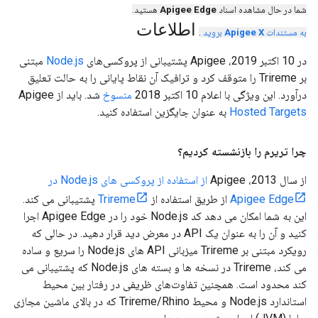
شما در حال مشاهده اسناد
Apigee Edge
هستید.
اطلاعات
به مستندات
Apigee X
بروید
.
در 10 اکتبر 2019، Apigee پشتیبانی از پروکسی‌های
Node.js
مبتنی
بر Trireme را متوقف کرد و ترافیک آن نقاط پایانی را به حالت تعلیق
درآورد. این ویژگی با اعلام 10 اکتبر 2018
منسوخ
شد. باید از Apigee
Hosted Targets
به عنوان جایگزین استفاده کنید.
چرا تریرم را بازنشسته کردیم؟
از سال 2013، Apigee
از استفاده از پروکسی های Node.js در
Apigee Edge
از طریق استفاده از
Trireme
پشتیبانی می کند.
این به شما امکان می دهد کد Node.js خود را در Apigee Edge اجرا
کنید و آن را به عنوان یک API در معرض دید قرار دهید. در حالی که
رویکرد مبتنی بر Trireme میزبانی API های Node.js را سریع و ساده
می کند، Trireme در نسخه ها و بسته های Node.js که پشتیبانی می
کند محدود است. همچنین تفاوت‌های ظریفی در رفتار بین محیط
استاندارد Node.js و محیط Trireme/Rhino که در بالای ماشین مجازی