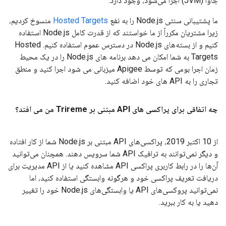
جاوا (JVM) اجرا می‌شود، وجود دارد.
ما پشتیبانی سنتی Node.js را به نفع
Hosted Targets
منسوخ کردیم،
زیرا مشتریان مکرراً از ما خواستند که از قدرت کامل Node.js استفاده
کنیم و از بسته‌های Node.js در دسترس عموم استفاده کنیم. Hosted
Targets به شما امکان می دهد برنامه های Node.js را در یک محیط
زمان اجرا بومی که توسط Apigee میزبانی می شود اجرا کنید و منطق
تجاری را به API های خود اضافه کنید.
چه اتفاقی برای پراکسی های API مبتنی بر Trireme من می افتد؟
از 10 اکتبر 2019، پراکسی‌های API مبتنی بر Node.js شما از کار افتاده
و دیگر نمی‌توانند به ترافیک API شما سرویس دهند. همچنان می‌توانید
آن‌ها را در رابط کاربری پراکسی API مشاهده کنید یا از API مدیریت برای
دریافت تعریف پراکسی خود و هرگونه وابستگی استفاده کنید، اما
نمی‌توانید پروکسی‌های API یا وابستگی‌های Node.js خود را تغییر
دهید یا به کار ببرید.