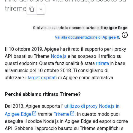
trireme
Stai visualizzando la documentazione di
Apigee Edge
.
info
Vai alla documentazione di
Apigee X
.
Il 10 ottobre 2019, Apigee ha ritirato il supporto per i proxy
API basati su Trireme
Node.js
e ha sospeso il traffico su
questi endpoint. Questa funzionalità è stata
ritirata
in base
all'annuncio del 10 ottobre 2018. Ti consigliamo di
utilizzare i
target ospitati
di Apigee come alternativa.
Perché abbiamo ritirato Trireme?
Dal 2013, Apigee supporta l'
utilizzo di proxy Node.js in
Apigee Edge
tramite
Trireme
. In questo modo puoi
eseguire il codice Node.js in Apigee Edge ed esporlo come
API. Sebbene l'approccio basato su Trireme semplifichi e