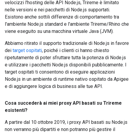
velocizzi l'hosting delle API Node.js, Trireme è limitato
nelle versioni e nei pacchetti di Node.js supportati.
Esistono anche sottili differenze di comportamento tra
l'ambiente Node.js standard e l'ambiente Trireme/Rhino che
viene eseguito su una macchina virtuale Java (JVM).
Abbiamo ritirato il supporto tradizionale di Node.js in favore
dei
target ospitati
, poiché i clienti ci hanno chiesto
ripetutamente di poter sfruttare tutta la potenza di Node.js
e utilizzare i pacchetti Node.js disponibili pubblicamente. I
target ospitati ti consentono di eseguire applicazioni
Node.js in un ambiente di runtime nativo ospitato da Apigee
e di aggiungere logica di business alle tue API.
Cosa succederà ai miei proxy API basati su Trireme
esistenti?
A partire dal 10 ottobre 2019, i proxy API basati su Node.js
non verranno più dipartiti e non potranno più gestire il