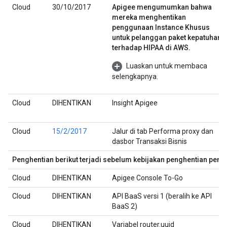
Cloud
30/10/2017
Apigee mengumumkan bahwa
mereka menghentikan
penggunaan Instance Khusus
untuk pelanggan paket kepatuhan
terhadap HIPAA di AWS.
Luaskan untuk membaca
selengkapnya.
Cloud
DIHENTIKAN
Insight Apigee
Cloud
15/2/2017
Jalur di tab Performa proxy dan
dasbor Transaksi Bisnis
Penghentian berikut terjadi sebelum kebijakan penghentian pen
Cloud
DIHENTIKAN
Apigee Console To-Go
Cloud
DIHENTIKAN
API BaaS versi 1 (beralih ke API
BaaS 2)
Cloud
DIHENTIKAN
Variabel router.uuid