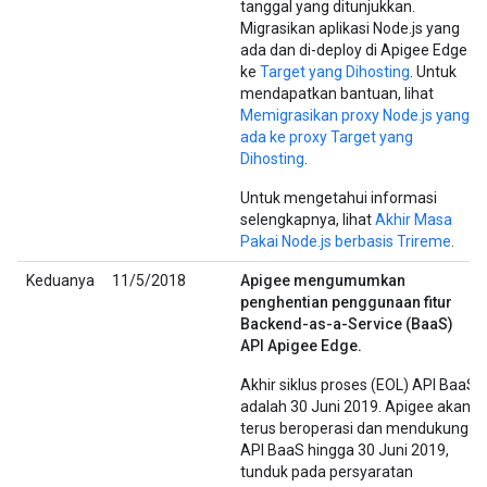
tanggal yang ditunjukkan.
Migrasikan aplikasi Node.js yang
ada dan di-deploy di Apigee Edge
ke
Target yang Dihosting
. Untuk
mendapatkan bantuan, lihat
Memigrasikan proxy Node.js yang
ada ke proxy Target yang
Dihosting
.
Untuk mengetahui informasi
selengkapnya, lihat
Akhir Masa
Pakai Node.js berbasis Trireme
.
Keduanya
11/5/2018
Apigee mengumumkan
penghentian penggunaan fitur
Backend-as-a-Service (BaaS)
API Apigee Edge.
Akhir siklus proses (EOL) API BaaS
adalah 30 Juni 2019. Apigee akan
terus beroperasi dan mendukung
API BaaS hingga 30 Juni 2019,
tunduk pada persyaratan