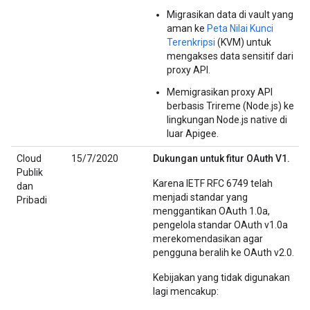
Migrasikan data di vault yang
aman ke
Peta Nilai Kunci
Terenkripsi
(KVM) untuk
mengakses data sensitif dari
proxy API.
Memigrasikan proxy API
berbasis Trireme (Node.js) ke
lingkungan Node.js native di
luar Apigee.
Cloud
15/7/2020
Dukungan untuk fitur OAuth V1.
Publik
Karena IETF RFC 6749 telah
dan
menjadi standar yang
Pribadi
menggantikan OAuth 1.0a,
pengelola standar OAuth v1.0a
merekomendasikan agar
pengguna beralih ke OAuth v2.0.
Kebijakan yang tidak digunakan
lagi mencakup: