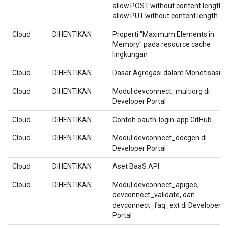
allow.POST.without.content.length,
allow.PUT.without.content.length
Cloud
DIHENTIKAN
Properti "Maximum Elements in
Memory" pada resource cache
lingkungan
Cloud
DIHENTIKAN
Dasar Agregasi dalam Monetisasi
Cloud
DIHENTIKAN
Modul devconnect_multiorg di
Developer Portal
Cloud
DIHENTIKAN
Contoh oauth-login-app GitHub
Cloud
DIHENTIKAN
Modul devconnect_docgen di
Developer Portal
Cloud
DIHENTIKAN
Aset BaaS API
Cloud
DIHENTIKAN
Modul devconnect_apigee,
devconnect_validate, dan
devconnect_faq_ext di Developer
Portal