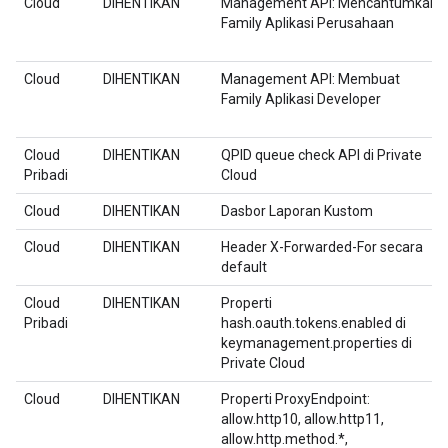
Cloud
DIHENTIKAN
Management API: Mencantumkan
Family Aplikasi Perusahaan
Cloud
DIHENTIKAN
Management API: Membuat
Family Aplikasi Developer
Cloud
DIHENTIKAN
QPID queue check API di Private
Pribadi
Cloud
Cloud
DIHENTIKAN
Dasbor Laporan Kustom
Cloud
DIHENTIKAN
Header X-Forwarded-For secara
default
Cloud
DIHENTIKAN
Properti
Pribadi
hash.oauth.tokens.enabled di
keymanagement.properties di
Private Cloud
Cloud
DIHENTIKAN
Properti ProxyEndpoint:
allow.http10, allow.http11,
allow.http.method.*,