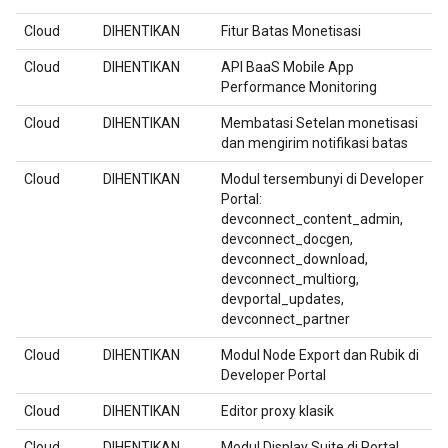
Cloud
DIHENTIKAN
Fitur Batas Monetisasi
Cloud
DIHENTIKAN
API BaaS Mobile App
Performance Monitoring
Cloud
DIHENTIKAN
Membatasi Setelan monetisasi
dan mengirim notifikasi batas
Cloud
DIHENTIKAN
Modul tersembunyi di Developer
Portal:
devconnect_content_admin,
devconnect_docgen,
devconnect_download,
devconnect_multiorg,
devportal_updates,
devconnect_partner
Cloud
DIHENTIKAN
Modul Node Export dan Rubik di
Developer Portal
Cloud
DIHENTIKAN
Editor proxy klasik
Cloud
DIHENTIKAN
Modul Display Suite di Portal