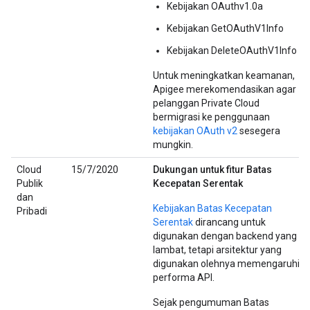
Kebijakan OAuthv1.0a
Kebijakan GetOAuthV1Info
Kebijakan DeleteOAuthV1Info
Untuk meningkatkan keamanan,
Apigee merekomendasikan agar
pelanggan Private Cloud
bermigrasi ke penggunaan
kebijakan OAuth v2
sesegera
mungkin.
Cloud
15/7/2020
Dukungan untuk fitur Batas
Publik
Kecepatan Serentak
dan
Kebijakan Batas Kecepatan
Pribadi
Serentak
dirancang untuk
digunakan dengan backend yang
lambat, tetapi arsitektur yang
digunakan olehnya memengaruhi
performa API.
Sejak pengumuman Batas