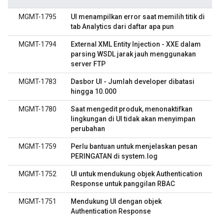
MGMT-1795
UI menampilkan error saat memilih titik di
tab Analytics dari daftar apa pun
MGMT-1794
External XML Entity Injection - XXE dalam
parsing WSDL jarak jauh menggunakan
server FTP
MGMT-1783
Dasbor UI - Jumlah developer dibatasi
hingga 10.000
MGMT-1780
Saat mengedit produk, menonaktifkan
lingkungan di UI tidak akan menyimpan
perubahan
MGMT-1759
Perlu bantuan untuk menjelaskan pesan
PERINGATAN di system.log
MGMT-1752
UI untuk mendukung objek Authentication
Response untuk panggilan RBAC
MGMT-1751
Mendukung UI dengan objek
Authentication Response