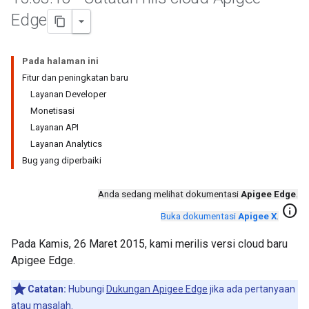
Edge
Pada halaman ini
Fitur dan peningkatan baru
Layanan Developer
Monetisasi
Layanan API
Layanan Analytics
Bug yang diperbaiki
Anda sedang melihat dokumentasi
Apigee Edge
.
info
Buka dokumentasi
Apigee X
.
Pada Kamis, 26 Maret 2015, kami merilis versi cloud baru
Apigee Edge.
Catatan:
Hubungi
Dukungan Apigee Edge
jika ada pertanyaan
atau masalah.