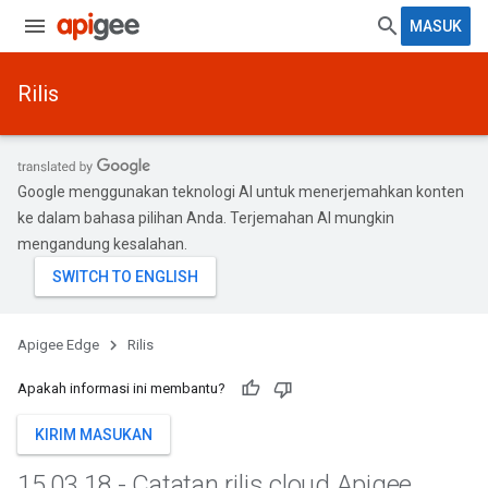
MASUK
Rilis
Google menggunakan teknologi AI untuk menerjemahkan konten
ke dalam bahasa pilihan Anda. Terjemahan AI mungkin
mengandung kesalahan.
Apigee Edge
Rilis
Apakah informasi ini membantu?
KIRIM MASUKAN
15
.
03
.
18 - Catatan rilis cloud Apigee