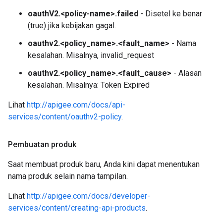
oauthV2.<policy-name>.failed
- Disetel ke benar
(true) jika kebijakan gagal.
oauthv2.<policy_name>.<fault_name>
- Nama
kesalahan. Misalnya, invalid_request
oauthv2.<policy_name>.<fault_cause>
- Alasan
kesalahan. Misalnya: Token Expired
Lihat
http://apigee.com/docs/api-
services/content/oauthv2-policy
.
Pembuatan produk
Saat membuat produk baru, Anda kini dapat menentukan
nama produk selain nama tampilan.
Lihat
http://apigee.com/docs/developer-
services/content/creating-api-products
.