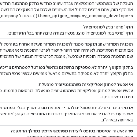
הטבלה של משתמשי המונטיזציה עברה עיצוב מחדש כחלק מהתכונה החדש
את הדף הזה, אתם צריכים להחיל את השינויים שלכם על הפונקציה החדשה 
במודול
_company
theme_apigee_company_company_developers()
הדף 'פרטי בנק למונטיזציה'
הדף 'פרטי בנק למונטיזציה' מוצג עכשיו בצורה טובה יותר בכל הדפדפנים.
תוכנית תמחור שפג תוקפה מפנה לתוכנית תמחור פעילה אחרת בפורטל 
אם תוכנית הסתיימה, לא יהיה יותר היפר-קישור לפרטי התוכנית כי אי אפשר י
שם התוכנית בטבלה 'תוכניות שנרכשו', מוצגת הכרטיסייה הנכונה של התוכנית.
בחלון הקופץ 'יתרה לא מספיקה בתשלום מראש' בפורטל למפתחים צריכים
בחלון הקופץ 'יתרה לא מספיקה בתשלום מראש' מופיעים עכשיו פרטי העלות 
אי אפשר למחוק אפליקציות כשהמונטיזציה מופעלת
עכשיו אפשר למחוק אפליקציות כשהמונטיזציה מופעלת. בגרסאות קודמות, כ
תיבת דו-שיח ריקה.
אדמינים צריכים להיות מסוגלים להגדיר את פורמט התאריך בכלי המונטיזצ
אפשר עכשיו להגדיר את פורמט התאריך בהגדרות המונטיזציה בקטע 'מונטיזצי
באירופה ובארה"ב.
שדה אישור הסיסמה בטופס ליצירת משתמש אדמין במהלך ההתקנה