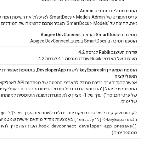
הסרת מודלים בתפריט Admin
פריט התפריט של Admin‏ SmartDocs > Models 
זאת, לחיצה על 'SmartDocs > Models' תעביר אתכם לרשימה של המודלים הזמינים.
תמיכה ב-SmartDocs בעיצוב Apigee DevConnect
הוספנו תמיכה ב-SmartDocs בעיצוב Apigee DevConnect.
שדרוג העיצוב Rubik לגרסה 4.2
העיצוב של האדמין Rubik שודרג מגרסה 4.1 לגרסה 4.2.
הוספת המאפיין keyExpiresIn לישות 
האפליקציה
אפשר להגדיר ערך ברירת
המשתמש לניהול ("הגדרות> הגדרות של פורטל הפיתוח > הגדרות האפליקציה
של ימים.
לקוחות שזקוקים לשליטה מדויקת יותר יכולים לשנות את הערך של
age'\]\
באמצעות מודול מותאם אישית שמטמיע 
['entity'\]->keyExpiresIn
. הערך הזה צריך להיו
hook_devconnect_developer_app_presave()‎
ממספר ימים).