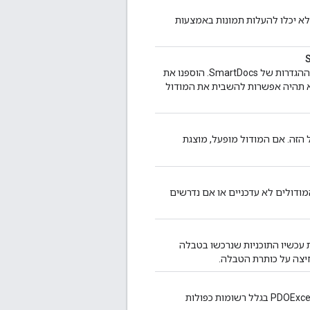
כן המשתמשים לא יכלו להעלות תמונות באמצעות
השבתת המודול Devconnect Developer Apps גורמת לשגיאה קריטית בדף ההגדרות של SmartDocs. הוספנו את
Devconnect Develope במודול SmartDocs, כדי שלא תהיה אפשרות להשבית את המודול
הזה. אם המודול מופעל, מוצגת
חות אם המודולים לא עדכניים או אם נדרשים
ות עכשיו התוכניות שנרכשו בטבלה
חיצה על כותרת הטבלה.
תוקנה בעיה שבה הפעלת cron החזירה PDOException Integrity constraint violation בגלל רשומות כפולות