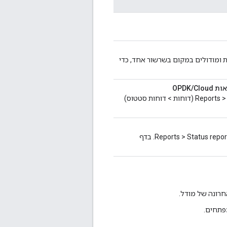
ת ספריות ומודולים במקום בשרשור אחד, כדי
גרסת Dev Portal Apigee מוצגת עכשיו בדף הסטטוס בנתיב: Reports > Status reports (דוחות > דוחות סטטוס)
מודול SmartDocs יציג עכשיו את הסטטוס שלו בדף דוח הסטטוס בכתובת Reports > Status reports. בדף
חרונה של מודל.
פתחים.