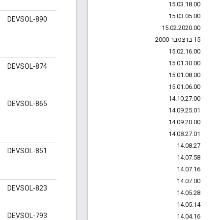
15
.
03
.
18
.
00
15
.
03
.
05
.
00
DEVSOL-890
15
.
02
.
2020
.
00
15 בדצמבר 2000
15
.
02
.
16
.
00
15
.
01
.
30
.
00
DEVSOL-874
15
.
01
.
08
.
00
15
.
01
.
06
.
00
14
.
10
.
27
.
00
DEVSOL-865
14
.
09
.
25
.
01
14
.
09
.
20
.
00
14
.
08
.
27
.
01
14
.
08
.
27
DEVSOL-851
14
.
07
.
58
14
.
07
.
16
14
.
07
.
00
DEVSOL-823
14
.
05
.
28
14
.
05
.
14
DEVSOL-793
14
.
04
.
16