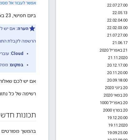
אפשר לעבור אל מסמכ
22
.
07
.
27
.
00
22
.
05
.
13
ביום חמישי, 23 באפריל 2015, השקנו גרסת ענן חדשה של Apigee Developer Services Portal.
22
.
02
.
04
.
00
22
.
02
.
03
.
00
הערה:
אם יש לכ
21
.
07
.
27
.
00
הרשמה לקבלת התראו
21
.
06
.
17
21 באפריל 2020
Cloud
: עובר
21
.
11
.
2020
במקום
: ממל
20
.
12
.
17
.
00
20
.
11
.
20
.
00
20
.
09
.
18
.
00
אם יש לכם שאלות,
20 ביוני 2020
רשימה של כל נתוני הגרסה של dge
20 במאי 2020
20 באפריל 1000
20 במרץ 2000
תכונות חדשו
19
.
12
.
20
.
00
19
.
11
.
2020
בהמשך מפורטים הת
19
.
09
.
25
.
00