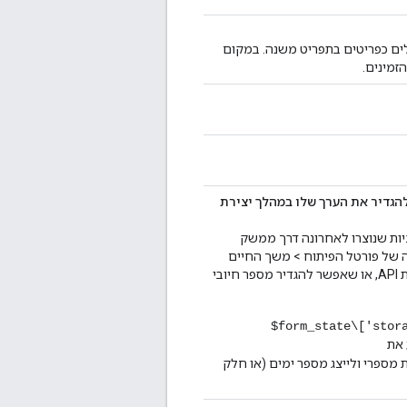
לא יכלול את רשימת המודלים כפריטים בתפריט משנה. במקום
DeveloperApp, בתוספת אפשרות להגדיר את הערך שלו במהלך יצירת
 מחדל לתאריכי התפוגה של מפתחות API לאפליקציות שנוצרו לאחרונה דרך ממשק
 של פורטל הפיתוח > משך החיים
של פרטי הכניסה"). ערך של ‎-1 מציין שלא מוגדרת תפוגה אוטומטית למפתחות API, או שאפשר להגדיר מספר חיובי
‎$form_state\['stor
את
ת מספרי ולייצג מספר ימים (או חלק