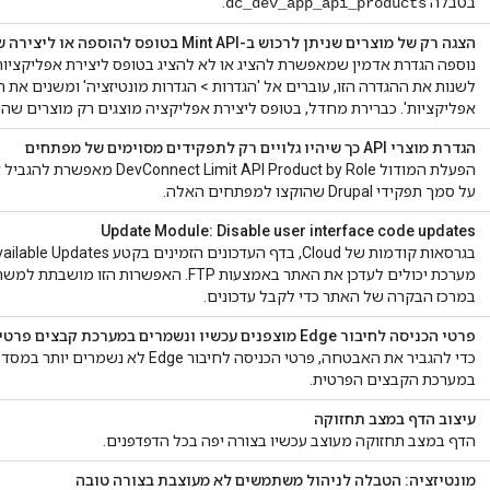
בטבלה
.
dc_dev_app_api_products
הצגה רק של מוצרים שניתן לרכוש ב-Mint API בטופס להוספה או ליצירה של אפליקציות
נוספה הגדרת אדמין שמאפשרת להציג או לא להציג בטופס ליצירת אפליקציות
לשנות את ההגדרה הזו, עוברים אל 'הגדרות > הגדרות מונטיזציה' ומשנים את ה
אפליקציות'. כברירת מחדל, בטופס ליצירת אפליקציה מוצגים רק מוצרים ש
הגדרת מוצרי API כך שיהיו גלויים רק לתפקידים מסוימים של מפתחים
על סמך תפקידי Drupal שהוקצו למפתחים האלה.
Update Module: Disable user interface code updates
מערכת יכולים לעדכן את האתר באמצעות FTP. הא
במרכז הבקרה של האתר כדי לקבל עדכונים.
פרטי הכניסה לחיבור Edge מוצפנים עכשיו ונשמרים במערכת קבצים פרטית
כדי להגביר את האבטחה, פרטי הכניסה לחיבור
במערכת הקבצים הפרטית.
עיצוב הדף במצב תחזוקה
הדף במצב תחזוקה מעוצב עכשיו בצורה יפה בכל הדפדפנים.
מונטיזציה: הטבלה לניהול משתמשים לא מעוצבת בצורה טובה