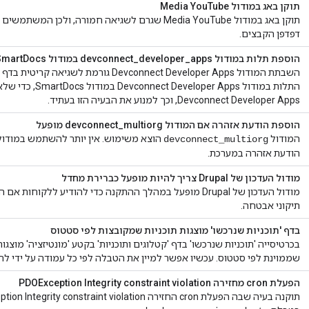
תוקן באג במודול Media YouTube
תוקן באג במודול Media YouTube שגרם לשגיאה חמורה, ול
דפדפן הקבצים.
הוספת תלות במודול devconnect_developer_apps במודול SmartDocs
התלות במודול r Apps
Devconnect Developer Apps, וכך למנוע את הבעיה הזו בעתיד.
הוספת הודעת אזהרה אם המודול devconnect_multiorg מופעל
המודול
הוצא משימוש. אין יותר להשתמש במודול 
devconnect_multiorg
הודעת אזהרה במערכת.
מודול העדכון של Drupal צריך להיות מופעל כברירת מחדל
מודול העדכון של Drupal מופעל במהלך ההתקנה כדי להודיע ללקו
תיקוני אבטחה.
בדף 'תוכניות שנרכשו' מוצגות תוכניות שמקובצות לפי סטטוס
בכרטיסייה 'תוכניות שנרכשו' בדף 'קטלוגים ותוכניות' בקטע 'מונטיזציה' מוצג
שממוינת לפי סטטוס. עכשיו אפשר למיין את הטבלה לפי כל עמודה על ידי ל
הפעלת cron מחזירה PDOException Integrity constraint violation