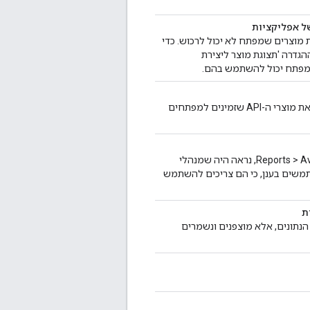
 מוצרים שמפתח לא יכול לרכוש. כדי
הגדרה 'תצוגת מוצר ליצירת
המפתח יכול להשתמש בהם.
הפעלת המודול DevConnect Limit API Product by Role מאפשרת להגביל את מוצרי ה-API שזמינים למפתחים
בגרסאות קודמות של Cloud, בדף העדכונים הזמינים בקטע Reports > Available Updates, נראה היה שמנהלי
פשרות הזו מושבתת למשתמשים בענן, כי הם צריכים להשתמש
 Edge לא נשמרים יותר במסד הנתונים, אלא מוצפנים ונשמרים