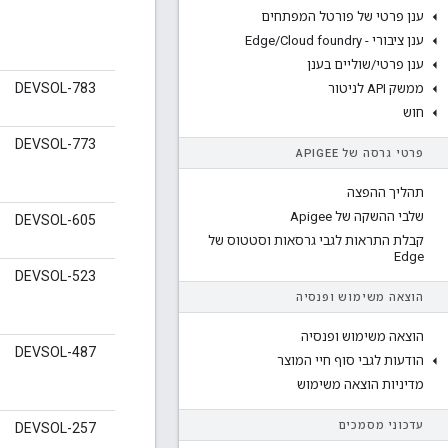
ענן פרטי של פורטל המפתחים
ענן ציבורי - Edge
Cloud foundry
/
ענן פרטי
/
שוליים בענן
DEVSOL-783
ממשק API לניטור
חוש
DEVSOL-773
פרטי גרסה של APIGEE
תהליך ההפצה
שלבי ההשקה של Apigee
DEVSOL-605
קבלת התראות לגבי גרסאות וסטטוס של
Edge
DEVSOL-523
הוצאה משימוש ופנסיה
הוצאה משימוש ופנסיה
DEVSOL-487
הודעות לגבי סוף חיי המוצר
מדיניות הוצאה משימוש
עדכוני מסמכים
DEVSOL-257