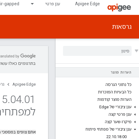
Apigee Edge
ענן פרטי
air-gapped
גרסאות
בתרגומים כאלו עשויו
הערות מוצר
Apigee Edge
גר
כל נתוני הגרסה
כל הבעיות המוכרות
15
.
04
.
הערות מוצר קודמות
ענן ציבורי של Edge
למפתחים של 
ענן פרטי קצה
מיקרו-שער קצה
ענן ציבורי של מפתחי פיתוח
אתם צופים במסמכי 
22
.
10
.
18
.
00