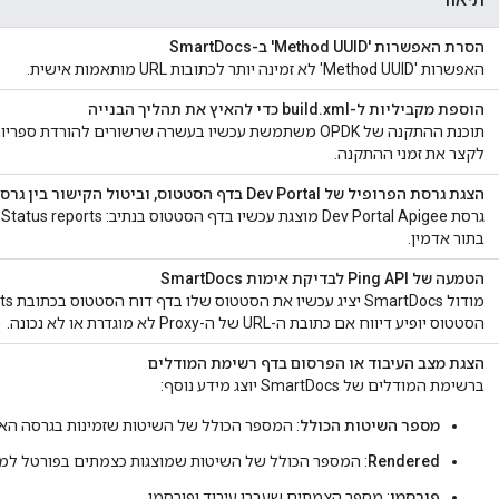
הסרת האפשרות 'Method UUID' ב-SmartDocs
האפשרות 'Method UUID' לא זמינה יותר לכתובות URL מותאמות אישית.
הוספת מקביליות ל-build.xml כדי להאיץ את תהליך הבנייה
תוכנת ההתקנה של OPDK משתמשת עכשיו בעשרה שרשורים להורד
לקצר את זמני ההתקנה.
הצגת גרסת הפרופיל של Dev Portal בדף הסטטוס, וביטול הקישור בין גרסאות OPDK/Cloud
בתור אדמין.
הטמעה של Ping API לבדיקת אימות SmartDocs
הסטטוס יופיע דיווח אם כתובת ה-URL של ה-Proxy לא מוגדרת או לא נכונה.
הצגת מצב העיבוד או הפרסום בדף רשימת המודלים
ברשימת המודלים של SmartDocs יוצג מידע נוסף:
מספר השיטות הכולל
: המספר הכולל של השיטות שזמינות בגרסה הא
Rendered
: המספר הכולל של השיטות שמוצגות כצמתים בפורטל למ
פורסמו
: מספר הצמתים שעברו עיבוד ופורסמו.