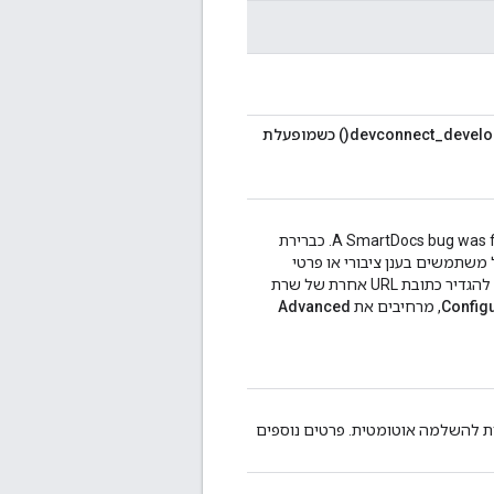
אי אפשר לטעון מוצרים פרטיים באמצעות devconnect_developer_apps_get_api_products() כשמופעלת
A SmartDocs bug was fixed which returned an invalid value for the SmartDocs API proxy URL. כברירת
שתמשים עכשיו בשרת proxy שפונה לציבור של Apigee, אבל משתמשים בענן ציבורי או פרטי
שעובדים בסביבה עם גישה מוגבלת לאינטרנט או ללא גישה לאינטרנט יכולים להגדיר כתובת URL אחרת של שרת
Config
, מרחיבים את
Advanced
Boot כדי לפתור בעיות שקשורות להשלמה אוטומטית. פרטים נוספים