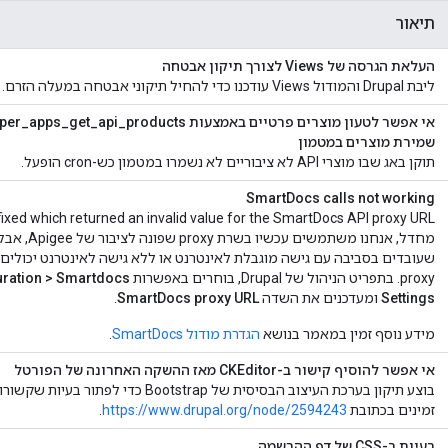
תיאור
העלאת הגרסה של Views לצורך תיקון אבטחה
ליבת Drupal והמודול Views עודכנו כדי להחיל תיקוני אבטחה במעלה הזרם.
שמירת מוצרים במטמון
תוקן באג שבו מוצרי API לא ציבוריים לא נשמרו במטמון כש-cron הופעל.
SmartDocs calls not working
מחדל, אנחנו מ
proxy. בתפריט הניהול של Drupal, בוחרים באפשרות
uration > Smartdocs
Settings
ומעדכנים את השדה
SmartDocs proxy URL
.
מידע נוסף זמין במאמר בנושא
הגדרת מודול SmartDocs
.
אי אפשר להוסיף קישור ב-CKEditor מאז ההשקה האחרונה של הפורטל
בוצע תיקון בערכת העיצוב הבסיסית של strap
זמינים בכתובת
https://www.drupal.org/node/2594243
.
בעיות ב-CSS של דף ההרשמה