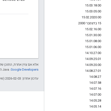
15
.
03
.
18
.
00
15
.
03
.
05
.
00
15
.
02
.
2020
.
00
15 בדצמבר 2000
15
.
02
.
16
.
00
15
.
01
.
30
.
00
15
.
01
.
08
.
00
15
.
01
.
06
.
00
14
.
10
.
27
.
00
14
.
09
.
25
.
01
אלא אם צוין אחרת, התוכן של 
14
.
09
.
20
.
00
Google Developers‏
.‏ Java הוא סימן מסחרי רשום של חברת Oracle ו/או של השותפים העצמאיים שלה.
14
.
08
.
27
.
01
14
.
08
.
27
עדכון אחרון: 2026-02-03 (שעון UTC).
14
.
07
.
58
14
.
07
.
16
14
.
07
.
00
מידע על Apigee
14
.
05
.
28
14
.
05
.
14
We're part of Google