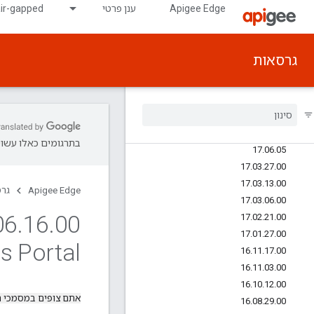
Apigee Edge
ענן פרטי
air-gapped
18.02.15.00
18.01.31.00
17.12.20.00
גרסאות
17.10.25.00
17
.
08
.
21
.
00
17
.
07
.
31
.
00
17
.
06
.
29
.
00
17
.
06
.
27
.
00
בתרגומים כאלו עשויו
17
.
06
.
05
17
.
03
.
27
.
00
17
.
03
.
13
.
00
Apigee Edge
גר
17
.
03
.
06
.
00
06
.
16
.
17
.
02
.
21
.
00
17
.
01
.
27
.
00
s Portal
16
.
11
.
17
.
00
16
.
11
.
03
.
00
16
.
10
.
12
.
00
אתם צופים במסמכי 
16
.
08
.
29
.
00