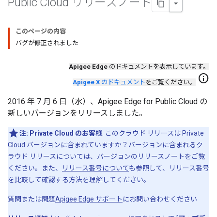
Public Cloud リリースノート
このページの内容
バグが修正されました
Apigee Edge
のドキュメントを表示しています。
info
Apigee X
のドキュメント
をご覧ください。
2016 年 7 月 6 日（水）、Apigee Edge for Public Cloud の
新しいバージョンをリリースしました。
注:
Private Cloud のお客様
: このクラウド リリースは Private
Cloud バージョンに含まれていますか？バージョンに含まれるク
ラウド リリースについては、バージョンのリリースノートをご覧
ください。また、
リリース番号について
も参照して、リリース番号
を比較して確認する方法を理解してください。
質問または問題
Apigee Edge サポート
にお問い合わせください