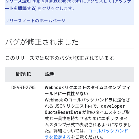
リリース通知
:
http://status.apigee.com
にアクセスして [
アップデ
ートを購読する
] をクリックします。
リリースノートのホームページ
バグが修正されました
このリリースでは以下のバグが修正されています。
問題 ID
説明
DEVRT-2795
Webhook リクエストのタイムスタンプ フィ
ールドに一貫性がない
Webhook のコールバック ハンドラに送信さ
developer
れる JSON リクエスト内で、
Quota
Reset
Date
が他のタイムスタンプ形
式と一貫性を持たせるためにエポック タイ
ムスタンプ形式で表現されるようになりまし
た。詳細については、
コールバック ハンド
ラを設定する
をご覧ください。