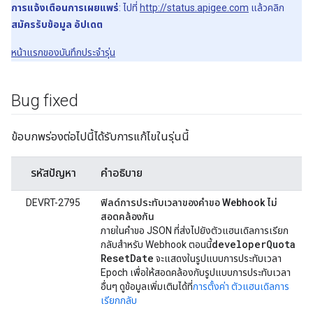
การแจ้งเตือนการเผยแพร่
: ไปที่
http://status.apigee.com
แล้วคลิก
สมัครรับข้อมูล อัปเดต
หน้าแรกของบันทึกประจำรุ่น
Bug fixed
ข้อบกพร่องต่อไปนี้ได้รับการแก้ไขในรุ่นนี้
รหัสปัญหา
คำอธิบาย
DEVRT-2795
ฟิลด์การประทับเวลาของคำขอ Webhook ไม่
สอดคล้องกัน
ภายในคำขอ JSON ที่ส่งไปยังตัวแฮนเดิลการเรียก
developer
Quota
กลับสำหรับ Webhook ตอนนี้
Reset
Date
จะแสดงในรูปแบบการประทับเวลา
Epoch เพื่อให้สอดคล้องกับรูปแบบการประทับเวลา
อื่นๆ ดูข้อมูลเพิ่มเติมได้ที่
การตั้งค่า ตัวแฮนเดิลการ
เรียกกลับ