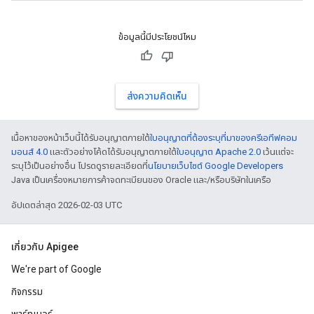
ข้อมูลนี้มีประโยชน์ไหม
ส่งความคิดเห็น
เนื้อหาของหน้าเว็บนี้ได้รับอนุญาตภายใต้
ใบอนุญาตที่ต้องระบุที่มาของครีเอทีฟคอม
มอนส์ 4.0
และตัวอย่างโค้ดได้รับอนุญาตภายใต้
ใบอนุญาต Apache 2.0
เว้นแต่จะ
ระบุไว้เป็นอย่างอื่น โปรดดูรายละเอียดที่
นโยบายเว็บไซต์ Google Developers
Java เป็นเครื่องหมายการค้าจดทะเบียนของ Oracle และ/หรือบริษัทในเครือ
อัปเดตล่าสุด 2026-02-03 UTC
เกี่ยวกับ Apigee
We're part of Google
กิจกรรม