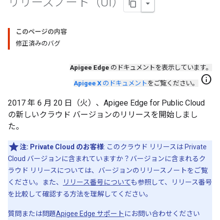
リリースノート（UI）
このページの内容
修正済みのバグ
Apigee Edge
のドキュメントを表示しています。
info
Apigee X
のドキュメント
をご覧ください。
2017 年 6 月 20 日（火）、Apigee Edge for Public Cloud
の新しいクラウド バージョンのリリースを開始しまし
た。
注:
Private Cloud のお客様
: このクラウド リリースは Private
Cloud バージョンに含まれていますか？バージョンに含まれるク
ラウド リリースについては、バージョンのリリースノートをご覧
ください。また、
リリース番号について
も参照して、リリース番号
を比較して確認する方法を理解してください。
質問または問題
Apigee Edge サポート
にお問い合わせください