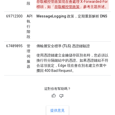
存取權控管政策現在會處理 X-Forwarded-For
段
標頭，如「
存取權控管政策
」參考主題所述。
69712300
API
MessageLogging 政策，定期重新解析 DNS
執
行
階
段
67489895
管
傳輸層安全標準 (TLS) 憑證鏈驗證
理
使用憑證鏈建立金鑰儲存區別名時，您必須以
伺
換行符分隔鏈結中的憑證。如果憑證鏈結不符
服
合這項規定，Edge 現在會在別名建立作業中
器
擲回 400 Bad Request。
這對你有幫助嗎？
提供意見