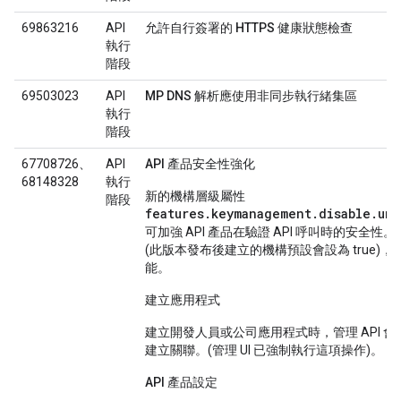
69863216
API
允許自行簽署的 HTTPS 健康狀態檢查
執行
階段
69503023
API
MP DNS 解析應使用非同步執行緒集區
執行
階段
67708726、
API
API 產品安全性強化
68148328
執行
新的機構層級屬性
階段
features.keymanagement.disable.un
可加強 API 產品在驗證 API 呼叫時的安全性。
(此版本發布後建立的機構預設會設為 true)
能。
建立應用程式
建立開發人員或公司應用程式時，管理 API 會要
建立關聯。(管理 UI 已強制執行這項操作)。
API 產品設定