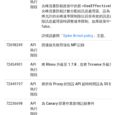
執行
<UseEffectiveCo
尖峰流量防範政策中的新
階段
尖峰流量防範計數分配給訊息處理器。設為 tr
將允許的尖峰速率限制除以目前有效的訊息處
除訊息處理器時調整速率限制。如果政策中省
false。
詳情請參閱「
Spike Arrest policy
」主題。
72698249
API
因連線失敗而強化 MP 記錄
執行
階段
72454901
API
將 Rhino 升級至 1.7.8，並將 Trireme 升級至 0
執行
階段
72449197
API
將所有 Proxy 的預設 API 超時時間設為 5
執行
階段
72236698
API
為 Canary 部署作業新增記錄事件
執行
階段