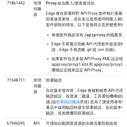
71861442
管理
Proxy 組合匯入/更新最佳化
伺服
Edge 會在部署時對 API Proxy 套件執行
器
部署速度更快，並在多位使用者同時匯入相同
套件損毀的情況。以下是值得注意的變更和行
/apiproxy
每個套件都必須有
的檔案系統
Edge 不再嘗試忽略 API 代理套件資源資
說，Edge 不再忽略 .git 或 .svn 目錄)。
如果套件包含多個 API Proxy XML 設定檔
apiproxy/proxy1.xml 和 apiproxy/pr
哪個設定檔來設定 API Proxy。
71548711
管理
部署驗證
伺服
在此版本發布前，Edge 會被動檢查 API 代
器
驗證錯誤，並透過「建議」
工具通知機構組織
議 (如
部署錯誤建議
所述) 是為了讓使用者有
產品中啟用驗證時發生部署錯誤。在此版本中，E
驗證，並相應擲回部署錯誤。
67946045
API
可感知自動調度資源的尖峰流量防範政策