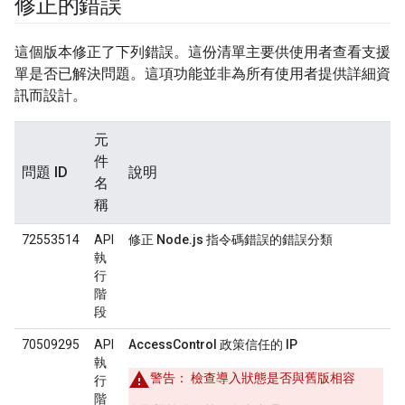
修正的錯誤
這個版本修正了下列錯誤。這份清單主要供使用者查看支援
單是否已解決問題。這項功能並非為所有使用者提供詳細資
訊而設計。
元
件
問題 ID
說明
名
稱
72553514
API
修正 Node.js 指令碼錯誤的錯誤分類
執
行
階
段
70509295
API
AccessControl 政策信任的 IP
執
警告：
檢查導入狀態是否與舊版相容
行
階