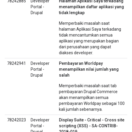
78242885
Developer
Halaman Aplikasi Saya terkadang
Portal -
menampilkan daftar aplikasi yang
Drupal
tidak lengkap
Memperbaiki masalah saat
halaman Aplikasi Saya terkadang
tidak mencantumkan semua
aplikasi yang merupakan bagian
dari perusahaan yang dapat
diakses developer.
78242941
Developer
Pembayaran Worldpay
Portal -
menampilkan nilai jumlah yang
Drupal
salah
Memperbaiki masalah saat tab
pembayaran Drupal Commerce
akan menampilkan semua
pembayaran Worldpay sebagai 100
kali jumlah sebenarnya.
78242023
Developer
Display Suite - Critical - Cross site
Portal -
scripting (XSS) - SA-CONTRIB-
Drupal
2018-019