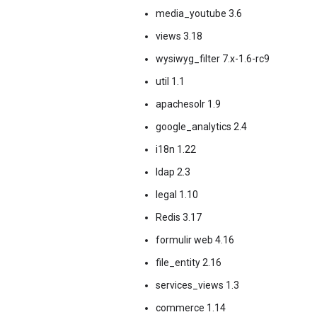
media_youtube 3.6
views 3.18
wysiwyg_filter 7.x-1.6-rc9
util 1.1
apachesolr 1.9
google_analytics 2.4
i18n 1.22
ldap 2.3
legal 1.10
Redis 3.17
formulir web 4.16
file_entity 2.16
services_views 1.3
commerce 1.14