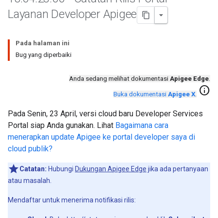
Layanan Developer Apigee
Pada halaman ini
Bug yang diperbaiki
Anda sedang melihat dokumentasi
Apigee Edge
.
info
Buka dokumentasi
Apigee X
.
Pada Senin, 23 April, versi cloud baru Developer Services
Portal siap Anda gunakan. Lihat
Bagaimana cara
menerapkan update Apigee ke portal developer saya di
cloud publik?
Catatan:
Hubungi
Dukungan Apigee Edge
jika ada pertanyaan
atau masalah.
Mendaftar untuk menerima notifikasi rilis: