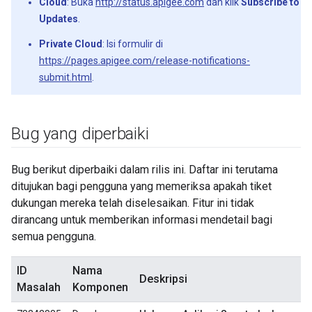
Cloud
: Buka
http://status.apigee.com
dan klik
Subscribe to
Updates
.
Private Cloud
: Isi formulir di
https://pages.apigee.com/release-notifications-
submit.html
.
Bug yang diperbaiki
Bug berikut diperbaiki dalam rilis ini. Daftar ini terutama
ditujukan bagi pengguna yang memeriksa apakah tiket
dukungan mereka telah diselesaikan. Fitur ini tidak
dirancang untuk memberikan informasi mendetail bagi
semua pengguna.
ID
Nama
Deskripsi
Masalah
Komponen