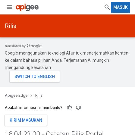
MASUK
Rilis
Google menggunakan teknologi AI untuk menerjemahkan konten
ke dalam bahasa pilihan Anda. Terjemahan AI mungkin
mengandung kesalahan.
Apigee Edge
Rilis
Apakah informasi ini membantu?
KIRIM MASUKAN
18
.
04
.
23
.
00 - Catatan Rilis Portal