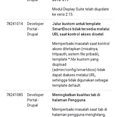
Modul Display Suite telah diupdate
ke versi 2.15.
78241014
Developer
Jalur kustom untuk template
Portal -
SmartDocs tidak tersedia melalui
Drupal
URL saat kontrol akses disetel.
Memperbaiki masalah saat kontrol
akses ditetapkan (misalnya,
httpauth, sistem file pribadi),
template *.hbr kustom yang
diupload
(admin/config/smartdocs) tidak
dapat diakses melalui URL,
sehingga tidak digunakan sebagai
template default.
78241085
Developer
Meningkatkan kualitas tab di
Portal -
halaman Pengguna
Drupal
Memperbaiki masalah saat tab di
halaman pengguna menghilang,