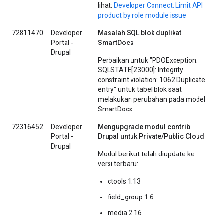
lihat:
Developer Connect: Limit API
product by role module issue
72811470
Developer
Masalah SQL blok duplikat
Portal -
SmartDocs
Drupal
Perbaikan untuk "PDOException:
SQLSTATE[23000]: Integrity
constraint violation: 1062 Duplicate
entry" untuk tabel blok saat
melakukan perubahan pada model
SmartDocs.
72316452
Developer
Mengupgrade modul contrib
Portal -
Drupal untuk Private/Public Cloud
Drupal
Modul berikut telah diupdate ke
versi terbaru:
ctools 1.13
field_group 1.6
media 2.16