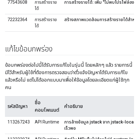
77543608
การสร้างราย
การสร้างรายได้: เพิ่ม "ไม่พบโปรไฟล์องค์
ได้
72232364
การสร้างราย
สร้างสภาพแวดล้อมการสร้างรายได้สำหรั
ได้
แก้ไขข้อบกพร่อง
ข้อบกพร่องต่อไปนี้ได้รับการแก้ไขในรุ่นนี้ โดยหลักๆ แล้ว รายการนี้
มีไว้สำหรับผู้ใช้ที่ต้องการตรวจสอบว่าตั๋วแจ้งปัญหาได้รับการแก้ไข
แล้วหรือไม่ แต่ไม่ได้ออกแบบมาเพื่อให้ข้อมูลโดยละเอียดแก่ผู้ใช้ทุก
คน
ชื่อ
รหัสปัญหา
คำอธิบาย
คอมโพเนนต์
113267243
API Runtime
การล้างข้อมูล jstack จาก jstack-local-c
เร็วพอ