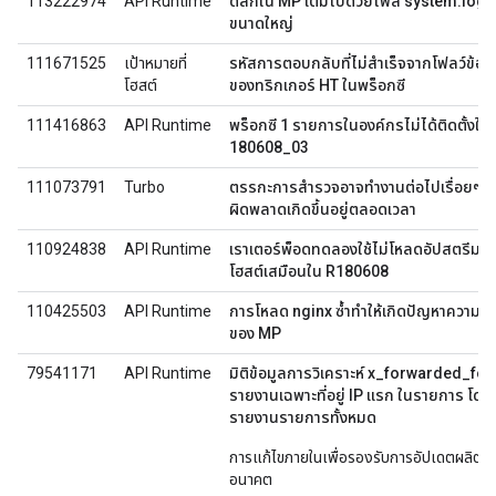
113222974
API Runtime
ดิสก์ใน MP เต็มไปด้วยไฟล์ system.log
ขนาดใหญ่
111671525
เป้าหมายที่
รหัสการตอบกลับที่ไม่สําเร็จจากโฟลว์ข้อ
โฮสต์
ของทริกเกอร์ HT ในพร็อกซี
111416863
API Runtime
พร็อกซี 1 รายการในองค์กรไม่ได้ติดตั้งใช้ง
180608_03
111073791
Turbo
ตรรกะการสำรวจอาจทำงานต่อไปเรื่อยๆ หา
ผิดพลาดเกิดขึ้นอยู่ตลอดเวลา
110924838
API Runtime
เราเตอร์พ็อดทดลองใช้ไม่โหลดอัปสตรีมสำ
โฮสต์เสมือนใน R180608
110425503
API Runtime
การโหลด nginx ซ้ำทำให้เกิดปัญหาความพร
ของ MP
79541171
API Runtime
มิติข้อมูลการวิเคราะห์ x_forwarded_for
รายงานเฉพาะที่อยู่ IP แรก ในรายการ โด
รายงานรายการทั้งหมด
การแก้ไขภายในเพื่อรองรับการอัปเดตผลิตภั
อนาคต