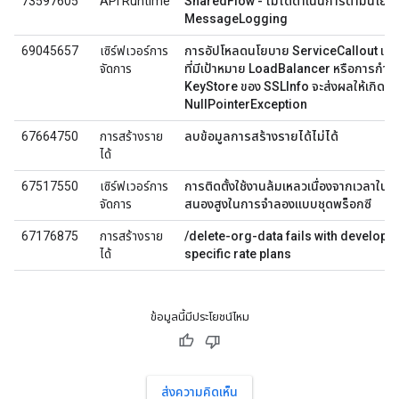
73597605
API Runtime
SharedFlow - ไม่ได้ดำเนินการตามนโยบ
MessageLogging
69045657
เซิร์ฟเวอร์การ
การอัปโหลดนโยบาย ServiceCallout แต
จัดการ
ที่มีเป้าหมาย LoadBalancer หรือการกำห
KeyStore ของ SSLInfo จะส่งผลให้เกิด
NullPointerException
67664750
การสร้างราย
ลบข้อมูลการสร้างรายได้ไม่ได้
ได้
67517550
เซิร์ฟเวอร์การ
การติดตั้งใช้งานล้มเหลวเนื่องจากเวลาใน
จัดการ
สนองสูงในการจำลองแบบชุดพร็อกซี
67176875
การสร้างราย
/delete-org-data fails with develope
ได้
specific rate plans
ข้อมูลนี้มีประโยชน์ไหม
ส่งความคิดเห็น