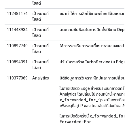
โฮสต์
112481174
เป้าหมายที่
อย่าทำให้การเลิกใช้งานพร็อกซีล้มเหลวเน
โฮสต์
111443934
เป้าหมายที่
ลดความซับซ้อนในการติดตั้งใช้งาน Depl
โฮสต์
110897740
เป้าหมายที่
ใช้การรองรับการลบที่เหมาะสมของแอปพลิ
โฮสต์
110894391
เป้าหมายที่
ปรับโครงสร้าง TurboService ใน Edge 
โฮสต์
110377069
Analytics
มิติข้อมูลการวิเคราะห์ใหม่และการเปลี่ยนแ
ในการเปิดตัว Edge สำหรับระบบคลาวด์ครั้งนี้ วิ
Analytics ได้เปลี่ยนไป ก่อนหน้านี้ หากมีที่อ
x_forwarded_for_ip
จะมีเฉพาะที่อยู่ 
เพื่อระบุที่อยู่ IP ของ ไคลเอ็นต์ที่ส่งคำขอ A
x_forwarded_for_
ในการเปิดตัวครั้งนี้
Forwarded-For