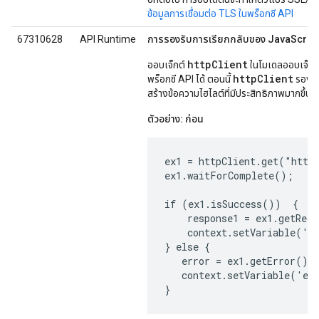
ข้อมูลการเชื่อมต่อ TLS ในพร็อกซี API
67310628
API Runtime
การรองรับการเรียกกลับของ JavaScript ใน 
httpClient
ออบเจ็กต์
ในโมเดลออบเจ็กต์
httpClient
พร็อกซี API ได้ ตอนนี้
รองรับ
สร้างข้อความไฮไลต์ที่มีประสิทธิภาพมากขึ้นโ
ตัวอย่าง: ก่อน
ex1 = httpClient.get("http:
ex1.waitForComplete();

if (ex1.isSuccess())  {

    response1 = ex1.getResp
    context.setVariable('ex
} else {

   error = ex1.getError();

   context.setVariable('exa