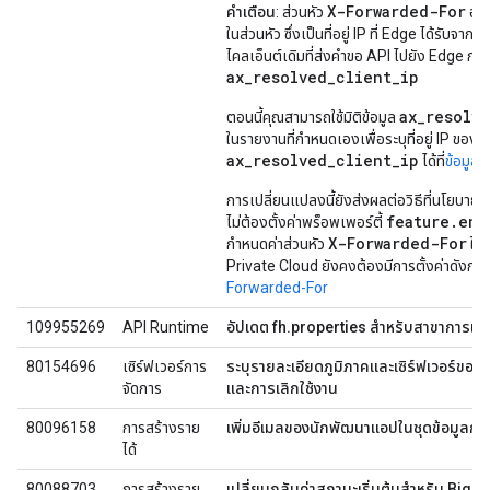
X-Forwarded-For
คำเตือน
: ส่วนหัว
อาจ
ในส่วนหัว ซึ่งเป็นที่อยู่ IP ที่ Edge ได้รับจ
ไคลเอ็นต์เดิมที่ส่งคำขอ API ไปยัง Edge การเป
ax_resolved_client_ip
ax_resolv
ตอนนี้คุณสามารถใช้มิติข้อมูล
ในรายงานที่กําหนดเองเพื่อระบุที่อยู่ IP ของไคล
ax_resolved_client_ip
ได้ที่
ข้อมูลอ
การเปลี่ยนแปลงนี้ยังส่งผลต่อวิธีที่นโยบา
feature.ena
ไม่ต้องตั้งค่าพร็อพเพอร์ตี้
X-Forwarded-For
กำหนดค่าส่วนหัว
ให้
Private Cloud ยังคงต้องมีการตั้งค่าดังกล่าว 
Forwarded-For
109955269
API Runtime
อัปเดต fh.properties สำหรับสาขาการเ
80154696
เซิร์ฟเวอร์การ
ระบุรายละเอียดภูมิภาคและเซิร์ฟเวอร์ของเ
จัดการ
และการเลิกใช้งาน
80096158
การสร้างราย
เพิ่มอีเมลของนักพัฒนาแอปในชุดข้อมูลกา
ได้
80088703
การสร้างราย
เปลี่ยนกลับค่าสถานะเริ่มต้นสำหรับ BigQ