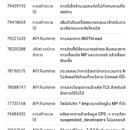
79439193
การสร้างราย
การรีเซ็ตจำนวนเครดิตไม่ทำงานตามที่คาด
ได้
องค์กร
79418654
การสร้างราย
เพิ่มตัวคั่นเครื่องหมายคอมมาสำหรับราย
ได้
ละเอียดแบบอะซิงโครนัส
79221633
API Runtime
การออกจาก NIOThread
78200288
เซิร์ฟเวอร์การ
การติดตั้งใช้งานบางอย่างจะล้มเหลวหากค
จัดการ
การเชื่อมต่อ MP และเราเตอร์ แล้วเชื่อมต่อ
อีกครั้ง
78190575
API Runtime
ตรวจสอบว่าการรีสตาร์ทกระบวนการ Mic
ไม่ส่งผลให้เกิดแท็กบริการ Consul ที่ซ้ำกั
78088197
API Runtime
การยกเว้นชุดการเข้ารหัส TLS สำหรับเซิร์
จัดการใช้ไม่ได้
77735168
API Runtime
ไฟล์บันทึก *.tmp ขนาดใหญ่ใน MP ทำให้ดิ
74484305
การสร้างราย
หลังจากการย้ายข้อมูล CPS -> การเรียก 
ได้
suspended_developers ไม่แสดงรหัสให