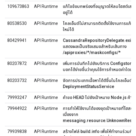
109673863
API Runtime
แก้ไขข้อบกพร่องที่อนุญาตให้ลบโฮสต์เสมือ
อยู่ได้
80538530
API Runtime
ไคลเอ็นต์ไม่สามารถติดตั้งใช้งานการแก้ไข
ใหม่ได้
80429941
API Runtime
CassandraRepositoryDelegate.exists
แสดงผลเป็นจริงเสมอสำหรับเส้นทาง
/apiproxies/*/maskconfigs/*
80207872
API Runtime
เพิ่มการบันทึกไปยังบริการ Configstore เพ
บอกได้ง่ายขึ้นว่าคุณใช้การกำหนดค่าใดเมื่อเ
80203732
API Runtime
จัดการประเภทเนื้อหาได้ดีขึ้นในไคลเอ็นต์ h
DeploymentStatusService
79993247
API Runtime
คำขอ HEAD ไปยังเป้าหมาย Node.js ค้าง
79944922
API Runtime
การทําให้ใช้งานได้ของชุดเป้าหมายที่โฮสต์
เนื่องจาก
messaging.resource.UnknownReso
79939838
API Runtime
สร้างไฟล์ build.info เพื่อให้ทำงานร่วมก