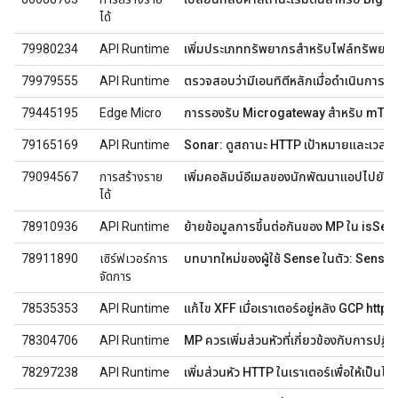
ได้
79980234
API Runtime
เพิ่มประเภททรัพยากรสำหรับไฟล์ทรัพยาก
79979555
API Runtime
ตรวจสอบว่ามีเอนทิตีหลักเมื่อดำเนินการสร
79445195
Edge Micro
การรองรับ Microgateway สำหรับ mTLS 
79165169
API Runtime
Sonar: ดูสถานะ HTTP เป้าหมายและเวลา
79094567
การสร้างราย
เพิ่มคอลัมน์อีเมลของนักพัฒนาแอปไปยัง
ได้
78910936
API Runtime
ย้ายข้อมูลการขึ้นต่อกันของ MP ใน isSe
78911890
เซิร์ฟเวอร์การ
บทบาทใหม่ของผู้ใช้ Sense ในตัว: Sens
จัดการ
78535353
API Runtime
แก้ไข XFF เมื่อเราเตอร์อยู่หลัง GCP http(
78304706
API Runtime
MP ควรเพิ่มส่วนหัวที่เกี่ยวข้องกับการปฏิ
78297238
API Runtime
เพิ่มส่วนหัว HTTP ในเราเตอร์เพื่อให้เป็