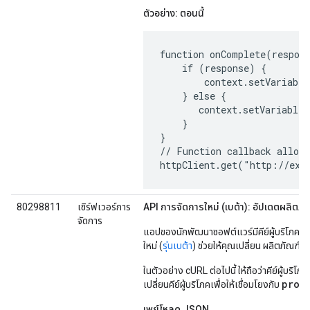
ตัวอย่าง: ตอนนี้
function onComplete(respons
    if (response) {

        context.setVariable
    } else {

       context.setVariable(
    }

}

// Function callback allowe
80298811
เซิร์ฟเวอร์การ
API การจัดการใหม่ (เบต้า): อัปเดตผลิตภัณฑ
จัดการ
แอปของนักพัฒนาซอฟต์แวร์มีคีย์ผู้บริโภค/AP
ใหม่ (
รุ่นเบต้า
) ช่วยให้คุณเปลี่ยน ผลิตภัณฑ์ API
ในตัวอย่าง cURL ต่อไปนี้ ให้ถือว่าคีย์ผู้บริโภ
prod
เปลี่ยนคีย์ผู้บริโภคเพื่อให้เชื่อมโยงกับ
เพย์โหลด JSON