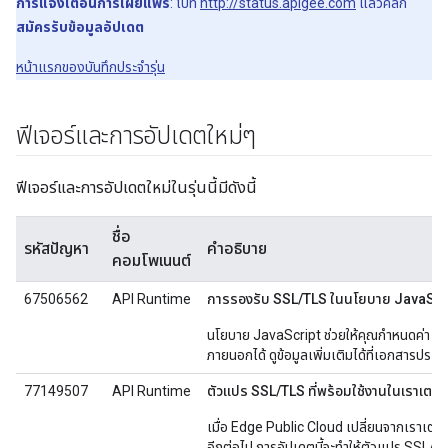
การแจ้งเตือนการเผยแพร่
: ไปที่
http://status.apigee.com
แล้วคลิก
สมัครรับข้อมูลอัปเดต
หน้าแรกของบันทึกประจำรุ่น
ฟีเจอร์และการอัปเดตใหม่ๆ
ฟีเจอร์และการอัปเดตใหม่ในรุ่นนี้มีดังนี้
ชื่อ
รหัสปัญหา
คำอธิบาย
คอมโพเนนต์
67506562
API Runtime
การรองรับ SSL/TLS ในนโยบาย JavaScr
นโยบาย JavaScript ช่วยให้คุณกำหนดค่า <S
ภายนอกได้ ดูข้อมูลเพิ่มเติมได้ที่เอกสารประ
77149507
API Runtime
ตัวแปร SSL/TLS ที่พร้อมใช้งานในเราเตอร
เมื่อ Edge Public Cloud เปลี่ยนจากเราเตอร
อีกต่อไป การอัปเดตนี้จะทำให้ตัวแปร SSL/TLS 