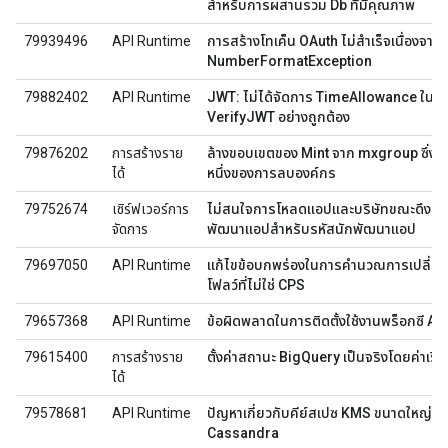
สำหรับการผสานรวม Db ที่มีคุณภาพ
79939496
API Runtime
การสร้างโทเค็น OAuth ไม่สำเร็จเนื่องจาก
NumberFormatException
79882402
API Runtime
JWT: ไม่ได้จัดการ TimeAllowance ใน
VerifyJWT อย่างถูกต้อง
79876202
การสร้างราย
ล้างขอบเขตของ Mint จาก mxgroup ซึ่งเป
ได้
หนึ่งของการลบองค์กร
79752674
เซิร์ฟเวอร์การ
ไม่สนใจการโหลดแอปและบริษัทขณะดึงอีเ
จัดการ
พัฒนาแอปสำหรับรหัสนักพัฒนาแอป
79697050
API Runtime
แก้ไขข้อบกพร่องในการคำนวณการเปลี่ยน
โฟลว์ที่ไม่ใช่ CPS
79657368
API Runtime
ข้อผิดพลาดในการติดตั้งใช้งานพร็อกซี AP
79615400
การสร้างราย
ตั้งค่าสถานะ BigQuery เป็นจริงโดยค่าเริ่ม
ได้
79578681
API Runtime
ปัญหาเกี่ยวกับคีย์สเปซ KMS ขนาดใหญ่ข
Cassandra