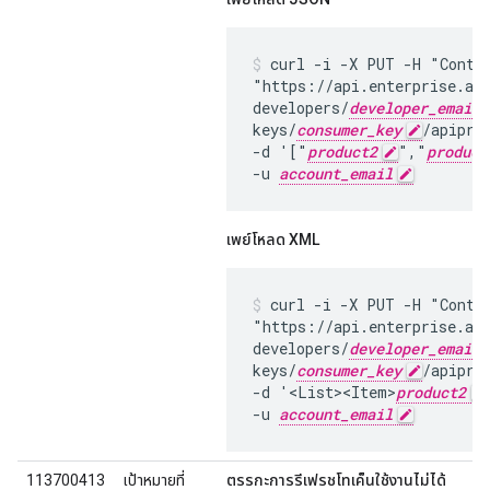
curl -i -X PUT -H "Conten
"https://api.enterprise.ap
developers/
developer_email_
keys/
consumer_key
/apiprod
-d '["
product2
","
product
-u 
account_email
เพย์โหลด XML
curl -i -X PUT -H "Conten
"https://api.enterprise.ap
developers/
developer_email_
keys/
consumer_key
/apiprod
-d '<List><Item>
product2
-u 
account_email
113700413
เป้าหมายที่
ตรรกะการรีเฟรชโทเค็นใช้งานไม่ได้