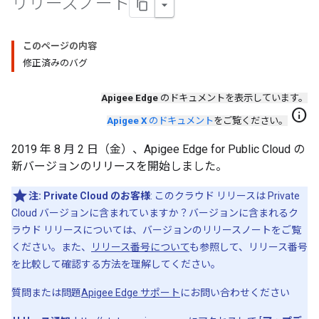
リリースノート
このページの内容
修正済みのバグ
Apigee Edge
のドキュメントを表示しています。
info
Apigee X
のドキュメント
をご覧ください。
2019 年 8 月 2 日（金）、Apigee Edge for Public Cloud の
新バージョンのリリースを開始しました。
注:
Private Cloud のお客様
: このクラウド リリースは Private
Cloud バージョンに含まれていますか？バージョンに含まれるク
ラウド リリースについては、バージョンのリリースノートをご覧
ください。また、
リリース番号について
も参照して、リリース番号
を比較して確認する方法を理解してください。
質問または問題
Apigee Edge サポート
にお問い合わせください