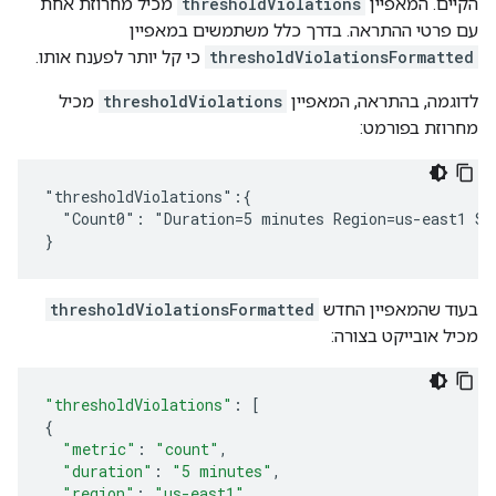
הקיים. המאפיין
thresholdViolations
מכיל מחרוזת אחת
עם פרטי ההתראה. בדרך כלל משתמשים במאפיין
thresholdViolationsFormatted
כי קל יותר לפענח אותו.
לדוגמה, בהתראה, המאפיין
thresholdViolations
מכיל
מחרוזת בפורמט:
"thresholdViolations":{

  "Count0": "Duration=5 minutes Region=us-east1 Sta
}
בעוד שהמאפיין החדש
thresholdViolationsFormatted
מכיל אובייקט בצורה:
"thresholdViolations"
:
[
{
"metric"
:
"count"
,
"duration"
:
"5 minutes"
,
"region"
:
"us-east1"
,