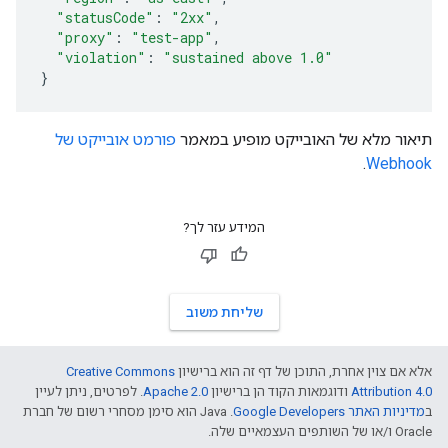
"statusCode"
:
"2xx"
,
"proxy"
:
"test-app"
,
"violation"
:
"sustained above 1.0"
}
תיאור מלא של האובייקט מופיע במאמר
פורמט אובייקט של
.
Webhook
המידע עזר לך?
שליחת משוב
אלא אם צוין אחרת, התוכן של דף זה הוא ברישיון
Creative Commons
Attribution 4.0
ודוגמאות הקוד הן ברישיון
Apache 2.0
. לפרטים, ניתן לעיין
ב
מדיניות האתר Google Developers‏
.‏ Java הוא סימן מסחרי רשום של חברת
Oracle ו/או של השותפים העצמאיים שלה.