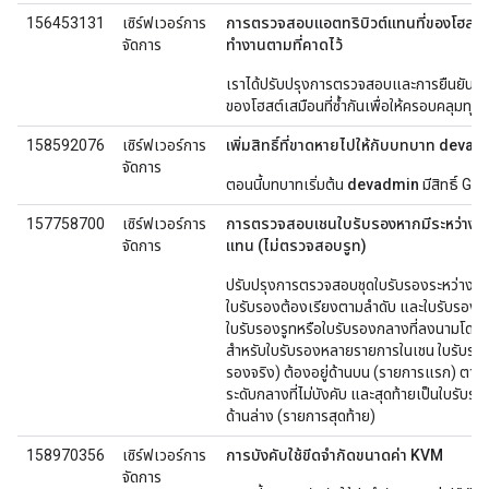
156453131
เซิร์ฟเวอร์การ
การตรวจสอบแอตทริบิวต์แทนที่ของโฮสต์เสม
จัดการ
ทำงานตามที่คาดไว้
เราได้ปรับปรุงการตรวจสอบและการยืนยันส
ของโฮสต์เสมือนที่ซ้ำกันเพื่อให้ครอบคลุมทุก
158592076
เซิร์ฟเวอร์การ
เพิ่มสิทธิ์ที่ขาดหายไปให้กับบทบาท devadm
จัดการ
ตอนนี้บทบาทเริ่มต้น
devadmin
มีสิทธิ์ GE
157758700
เซิร์ฟเวอร์การ
การตรวจสอบเชนใบรับรองหากมีระหว่างกา
จัดการ
แทน (ไม่ตรวจสอบรูท)
ปรับปรุงการตรวจสอบชุดใบรับรองระหว่างกา
ใบรับรองต้องเรียงตามลําดับ และใบรับรองสุ
ใบรับรองรูทหรือใบรับรองกลางที่ลงนามโดยใ
สำหรับใบรับรองหลายรายการในเชน ใบรับรองร
รองจริง) ต้องอยู่ด้านบน (รายการแรก) ตาม
ระดับกลางที่ไม่บังคับ และสุดท้ายเป็นใบรับรองรู
ด้านล่าง (รายการสุดท้าย)
158970356
เซิร์ฟเวอร์การ
การบังคับใช้ขีดจำกัดขนาดค่า KVM
จัดการ