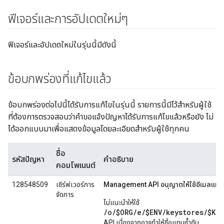
ฟีเจอร์และการอัปเดตใหม่ๆ
ฟีเจอร์และอัปเดตใหม่ในรุ่นนี้มีดังนี้
ข้อบกพร่องที่แก้ไขแล้ว
ข้อบกพร่องต่อไปนี้ได้รับการแก้ไขในรุ่นนี้ รายการนี้มีไว้สำหรับผู้ใช้
ที่ต้องการตรวจสอบว่าคำขอแจ้งปัญหาได้รับการแก้ไขแล้วหรือยัง ไม่
ได้ออกแบบมาเพื่อแสดงข้อมูลโดยละเอียดสำหรับผู้ใช้ทุกคน
ชื่อ
รหัสปัญหา
คำอธิบาย
คอมโพเนนต์
128548509
เซิร์ฟเวอร์การ
Management API อนุญาตให้ใช้อีเมลแทนที่
จัดการ
ไม่แนะนําให้ใช้
/o/$ORG/e/$ENV/keystores/$KE
API เนื่องจากอาจทําให้ชื่อแทนซ้ำกัน