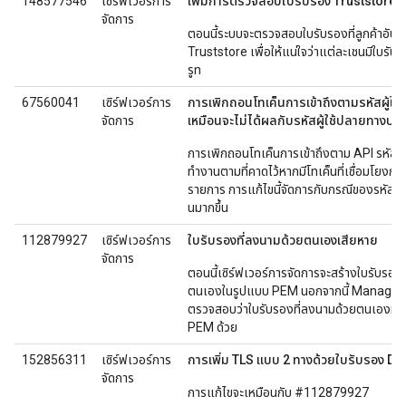
148577546
เซิร์ฟเวอร์การ
เพิ่มการตรวจสอบใบรับรอง Truststore ที่
จัดการ
ตอนนี้ระบบจะตรวจสอบใบรับรองที่ลูกค้าอัป
Truststore เพื่อให้แน่ใจว่าแต่ละเชนมีใบรับ
รูท
67560041
เซิร์ฟเวอร์การ
การเพิกถอนโทเค็นการเข้าถึงตามรหัสผู้ใช
จัดการ
เหมือนจะไม่ได้ผลกับรหัสผู้ใช้ปลายทางบา
การเพิกถอนโทเค็นการเข้าถึงตาม API รหัสผู้
ทำงานตามที่คาดไว้หากมีโทเค็นที่เชื่อมโยงกั
รายการ การแก้ไขนี้จัดการกับกรณีของรหัสที่ม
นมากขึ้น
112879927
เซิร์ฟเวอร์การ
ใบรับรองที่ลงนามด้วยตนเองเสียหาย
จัดการ
ตอนนี้เซิร์ฟเวอร์การจัดการจะสร้างใบรับรอง
ตนเองในรูปแบบ PEM นอกจากนี้ Managem
ตรวจสอบว่าใบรับรองที่ลงนามด้วยตนเองที่ระ
PEM ด้วย
152856311
เซิร์ฟเวอร์การ
การเพิ่ม TLS แบบ 2 ทางด้วยใบรับรอง DE
จัดการ
การแก้ไขจะเหมือนกับ #112879927