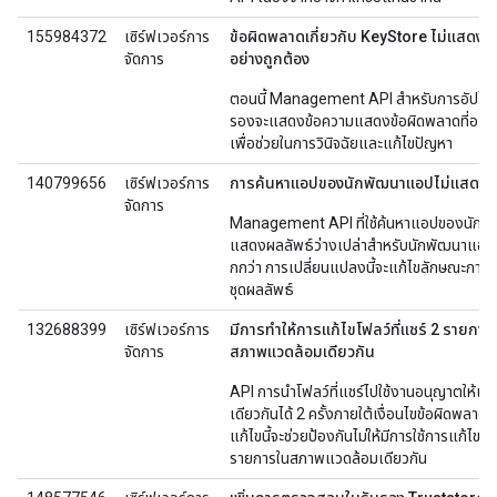
155984372
เซิร์ฟเวอร์การ
ข้อผิดพลาดเกี่ยวกับ KeyStore ไม่แสดงใ
จัดการ
อย่างถูกต้อง
ตอนนี้ Management API สำหรับการอัปโหล
รองจะแสดงข้อความแสดงข้อผิดพลาดที่อธิบ
เพื่อช่วยในการวินิจฉัยและแก้ไขปัญหา
140799656
เซิร์ฟเวอร์การ
การค้นหาแอปของนักพัฒนาแอปไม่แสดงผ
จัดการ
Management API ที่ใช้ค้นหาแอปของนักพ
แสดงผลลัพธ์ว่างเปล่าสำหรับนักพัฒนาแอปท
กกว่า การเปลี่ยนแปลงนี้จะแก้ไขลักษณะกา
ชุดผลลัพธ์
132688399
เซิร์ฟเวอร์การ
มีการทำให้การแก้ไขโฟลว์ที่แชร์ 2 รายการ
จัดการ
สภาพแวดล้อมเดียวกัน
API การนำโฟลว์ที่แชร์ไปใช้งานอนุญาตให้แก้ไ
เดียวกันได้ 2 ครั้งภายใต้เงื่อนไขข้อผิดพลา
แก้ไขนี้จะช่วยป้องกันไม่ให้มีการใช้การแก้ไขโฟล
รายการในสภาพแวดล้อมเดียวกัน