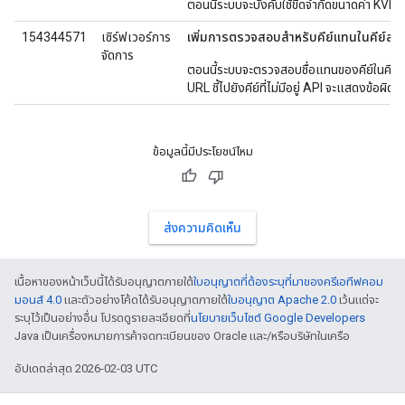
ตอนนี้ระบบจะบังคับใช้ขีดจำกัดขนาดค่า KVM
154344571
เซิร์ฟเวอร์การ
เพิ่มการตรวจสอบสำหรับคีย์แทนในคีย์สโต
จัดการ
ตอนนี้ระบบจะตรวจสอบชื่อแทนของคีย์ในคีย์ส
URL ชี้ไปยังคีย์ที่ไม่มีอยู่ API จะแสดงข้อผิด
ข้อมูลนี้มีประโยชน์ไหม
ส่งความคิดเห็น
เนื้อหาของหน้าเว็บนี้ได้รับอนุญาตภายใต้
ใบอนุญาตที่ต้องระบุที่มาของครีเอทีฟคอม
มอนส์ 4.0
และตัวอย่างโค้ดได้รับอนุญาตภายใต้
ใบอนุญาต Apache 2.0
เว้นแต่จะ
ระบุไว้เป็นอย่างอื่น โปรดดูรายละเอียดที่
นโยบายเว็บไซต์ Google Developers
Java เป็นเครื่องหมายการค้าจดทะเบียนของ Oracle และ/หรือบริษัทในเครือ
อัปเดตล่าสุด 2026-02-03 UTC