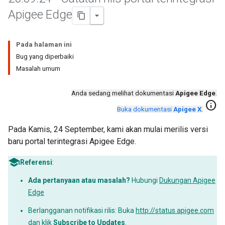
Apigee Edge
Pada halaman ini
Bug yang diperbaiki
Masalah umum
Anda sedang melihat dokumentasi
Apigee Edge
.
info
Buka dokumentasi
Apigee X
.
Pada Kamis, 24 September, kami akan mulai merilis versi
baru portal terintegrasi Apigee Edge.
Referensi
:
Ada pertanyaan atau masalah?
Hubungi
Dukungan Apigee
Edge
Berlangganan notifikasi rilis: Buka
http://status.apigee.com
dan klik
Subscribe to Updates
.