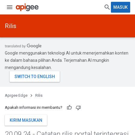
MASUK
Rilis
Google menggunakan teknologi AI untuk menerjemahkan konten
ke dalam bahasa pilihan Anda. Terjemahan AI mungkin
mengandung kesalahan.
Apigee Edge
Rilis
Apakah informasi ini membantu?
KIRIM MASUKAN
20
.
09
.
24 - Catatan rilis portal terintegrasi