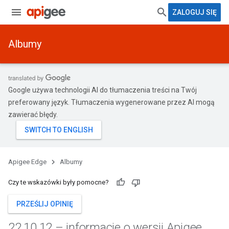
ZALOGUJ SIĘ
Albumy
Google używa technologii AI do tłumaczenia treści na Twój
preferowany język. Tłumaczenia wygenerowane przez AI mogą
zawierać błędy.
Apigee Edge
Albumy
Czy te wskazówki były pomocne?
PRZEŚLIJ OPINIĘ
22
.
10
.
12 – informacje o wersji Apigee