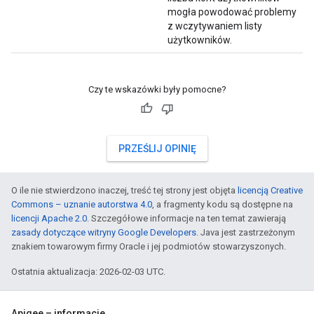
mogła powodować problemy
z wczytywaniem listy
użytkowników.
Czy te wskazówki były pomocne?
PRZEŚLIJ OPINIĘ
O ile nie stwierdzono inaczej, treść tej strony jest objęta
licencją Creative
Commons – uznanie autorstwa 4.0
, a fragmenty kodu są dostępne na
licencji Apache 2.0
. Szczegółowe informacje na ten temat zawierają
zasady dotyczące witryny Google Developers
. Java jest zastrzeżonym
znakiem towarowym firmy Oracle i jej podmiotów stowarzyszonych.
Ostatnia aktualizacja: 2026-02-03 UTC.
Apigee – informacje