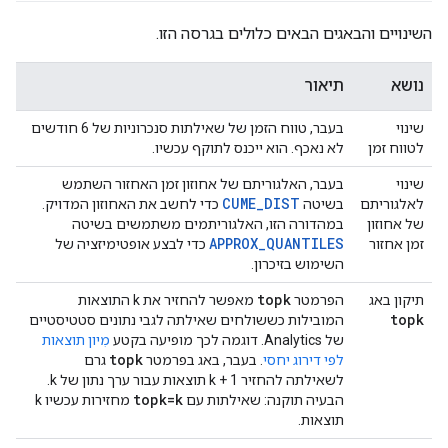
השינויים והבאגים הבאים כלולים בגרסה הזו.
נושא
תיאור
שינוי
בעבר, טווח הזמן של שאילתות סנכרוניות של 6 חודשים
לטווח זמן
לא נאכף. הוא ייכנס לתוקף עכשיו.
שינוי
בעבר, האלגוריתם של אחוזון זמן האחזור השתמש
CUME_DIST
לאלגוריתם
בשיטה
כדי לחשב את האחוזון המדויק.
של אחוזון
במהדורה הזו, האלגוריתמים משתמשים בשיטה
APPROX_QUANTILES
זמן אחזור
כדי לבצע אופטימיזציה של
השימוש בזיכרון.
topk
תיקון באג
הפרמטר
מאפשר להחזיר את k התוצאות
topk
המובילות כששולחים שאילתה לגבי נתונים סטטיסטיים
של Analytics. דוגמה לכך מופיעה בקטע
מִיון תוצאות
topk
לפי דירוג יחסי
. בעבר, באג בפרמטר
גרם
לשאילתה להחזיר k + 1 תוצאות עבור ערך נתון של k.
topk=k
הבעיה תוקנה: שאילתות עם
מחזירות עכשיו k
תוצאות.