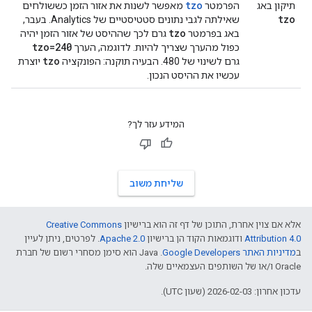
tzo
תיקון באג
הפרמטר
מאפשר לשנות את אזור הזמן כששולחים
tzo
שאילתה לגבי נתונים סטטיסטיים של Analytics. בעבר,
tzo
באג בפרמטר
גרם לכך שההיסט של אזור הזמן יהיה
tzo=240
כפול מהערך שצריך להיות. לדוגמה, הערך
tzo
גרם לשינוי של 480. הבעיה תוקנה: הפונקציה
יוצרת
עכשיו את ההיסט הנכון.
המידע עזר לך?
שליחת משוב
אלא אם צוין אחרת, התוכן של דף זה הוא ברישיון
Creative Commons
Attribution 4.0
ודוגמאות הקוד הן ברישיון
Apache 2.0
. לפרטים, ניתן לעיין
ב
מדיניות האתר Google Developers‏
.‏ Java הוא סימן מסחרי רשום של חברת
Oracle ו/או של השותפים העצמאיים שלה.
עדכון אחרון: 2026-02-03 (שעון UTC).