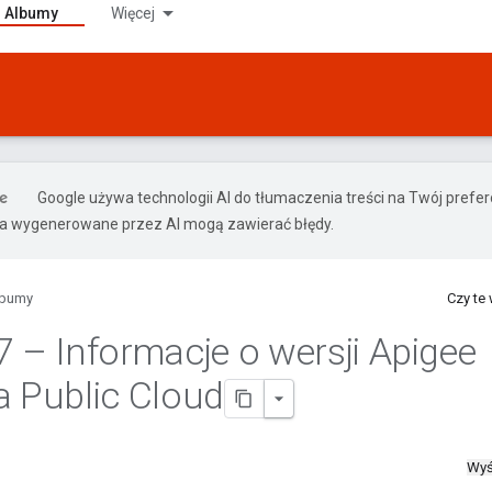
Albumy
Więcej
Google używa technologii AI do tłumaczenia treści na Twój pref
ia wygenerowane przez AI mogą zawierać błędy.
lbumy
Czy te
7 – Informacje o wersji Apigee
a Public Cloud
Wyś