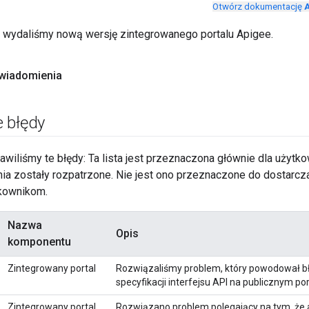
Otwórz dokumentację
A
r. wydaliśmy nową wersję zintegrowanego portalu Apigee.
wiadomienia
 błędy
rawiliśmy te błędy: Ta lista jest przeznaczona głównie dla użytk
nia zostały rozpatrzone. Nie jest ono przeznaczone do dostarcz
kownikom.
Nazwa
Opis
komponentu
Zintegrowany portal
Rozwiązaliśmy problem, który powodował bł
specyfikacji interfejsu API na publicznym p
Zintegrowany portal
Rozwiązano problem polegający na tym, że 