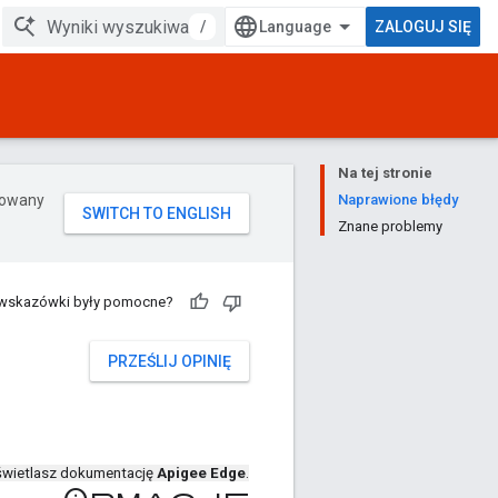
/
ZALOGUJ SIĘ
Na tej stronie
erowany
Naprawione błędy
Znane problemy
 wskazówki były pomocne?
PRZEŚLIJ OPINIĘ
wietlasz dokumentację
Apigee Edge
.