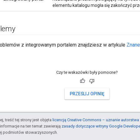
elementu katalogu mogła się zakończyć prz
blemy
roblemów z integrowanym portalem znajdziesz w artykule
Znane
Czy te wskazówki były pomocne?
PRZEŚLIJ OPINIĘ
j, treść tej strony jest objęta
licencją Creative Commons – uznanie autorstwa 
informacje na ten temat zawierają
zasady dotyczące witryny Google Develop
jej podmiotów stowarzyszonych.