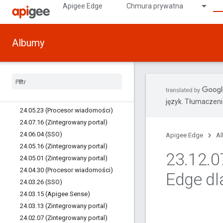
25.03.16 (SSO)
Apigee Edge
Chmura prywatna
25.03.11 (Integrated portal)
25.02.04 (zintegrowany portal)
24.12.17 (interfejs Edge)
Albumy
24.12.10 (zintegrowany portal)
24
.
11
.
14 (zintegrowany portal)
24
.
11
.
13 (SSO)
24
.
08
.
22 (Zintegrowany portal)
24
.
08
.
06 (SSO)
język. Tłumaczen
24
.
05
.
23 (Procesor wiadomości)
24
.
07
.
16 (Zintegrowany portal)
24
.
06
.
04 (SSO)
Apigee Edge
A
24
.
05
.
16 (Zintegrowany portal)
23
.
12
.
0
24
.
05
.
01 (Zintegrowany portal)
24
.
04
.
30 (Procesor wiadomości)
Edge dl
24
.
03
.
26 (SSO)
24
.
03
.
15 (Apigee Sense)
24
.
03
.
13 (Zintegrowany portal)
24
.
02
.
07 (Zintegrowany portal)