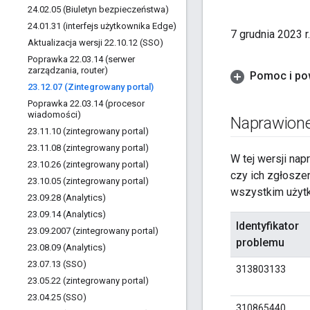
24
.
02
.
05 (Biuletyn bezpieczeństwa)
24
.
01
.
31 (interfejs użytkownika Edge)
7 grudnia 2023 
Aktualizacja wersji 22
.
10
.
12 (SSO)
Poprawka 22
.
03
.
14 (serwer
zarządzania
,
router)
Pomoc i po
23
.
12
.
07 (Zintegrowany portal)
Poprawka 22
.
03
.
14 (procesor
wiadomości)
Naprawione
23
.
11
.
10 (zintegrowany portal)
23
.
11
.
08 (zintegrowany portal)
W tej wersji nap
23
.
10
.
26 (zintegrowany portal)
czy ich zgłosze
23
.
10
.
05 (zintegrowany portal)
wszystkim użyt
23
.
09
.
28 (Analytics)
23
.
09
.
14 (Analytics)
Identyfikator
23
.
09
.
2007 (zintegrowany portal)
problemu
23
.
08
.
09 (Analytics)
23
.
07
.
13 (SSO)
313803133
23
.
05
.
22 (zintegrowany portal)
23
.
04
.
25 (SSO)
310865440