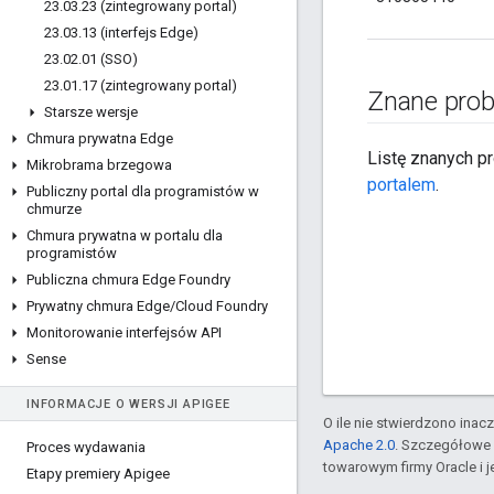
23
.
03
.
23 (zintegrowany portal)
23
.
03
.
13 (interfejs Edge)
23
.
02
.
01 (SSO)
23
.
01
.
17 (zintegrowany portal)
Znane pro
Starsze wersje
Chmura prywatna Edge
Listę znanych p
Mikrobrama brzegowa
portalem
.
Publiczny portal dla programistów w
chmurze
Chmura prywatna w portalu dla
programistów
Publiczna chmura Edge Foundry
Prywatny chmura Edge
/
Cloud Foundry
Monitorowanie interfejsów API
Sense
INFORMACJE O WERSJI APIGEE
O ile nie stwierdzono inacze
Apache 2.0
. Szczegółowe 
Proces wydawania
towarowym firmy Oracle i 
Etapy premiery Apigee