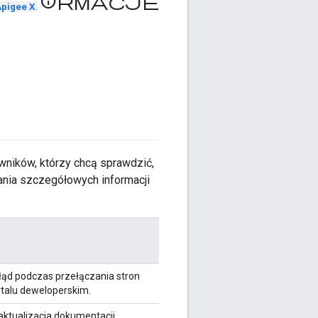
Informacje
pigee X
.
owników, którzy chcą sprawdzić,
ania szczegółowych informacji
ąd podczas przełączania stron
ortalu deweloperskim.
aktualizacja dokumentacji