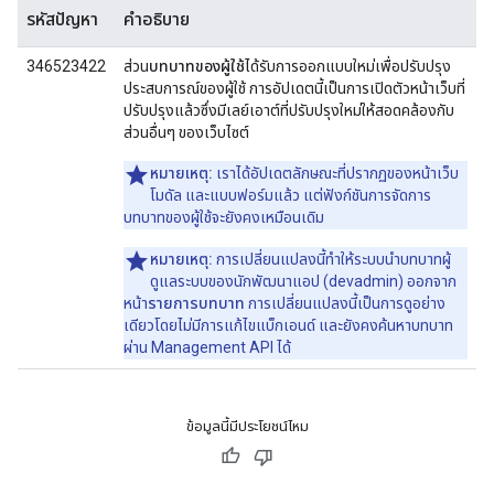
รหัสปัญหา
คำอธิบาย
346523422
ส่วน
บทบาทของผู้ใช้
ได้รับการออกแบบใหม่เพื่อปรับปรุง
ประสบการณ์ของผู้ใช้ การอัปเดตนี้เป็นการเปิดตัวหน้าเว็บที่
ปรับปรุงแล้วซึ่งมีเลย์เอาต์ที่ปรับปรุงใหม่ให้สอดคล้องกับ
ส่วนอื่นๆ ของเว็บไซต์
หมายเหตุ:
เราได้อัปเดตลักษณะที่ปรากฏของหน้าเว็บ
โมดัล และแบบฟอร์มแล้ว แต่ฟังก์ชันการจัดการ
บทบาทของผู้ใช้จะยังคงเหมือนเดิม
หมายเหตุ:
การเปลี่ยนแปลงนี้ทำให้ระบบนำบทบาทผู้
ดูแลระบบของนักพัฒนาแอป (devadmin) ออกจาก
หน้า
รายการบทบาท
การเปลี่ยนแปลงนี้เป็นการดูอย่าง
เดียวโดยไม่มีการแก้ไขแบ็กเอนด์ และยังคงค้นหาบทบาท
ผ่าน Management API ได้
ข้อมูลนี้มีประโยชน์ไหม