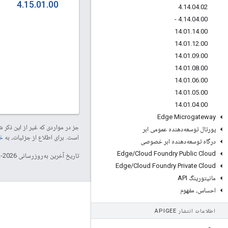
4.15.01.00
4
.
14
.
04
.
02
4
.
14
.
04
.
00 -
14
.
01
.
14
.
00
14
.
01
.
12
.
00
14
.
01
.
09
.
00
14
.
01
.
08
.
00
14
.
01
.
06
.
00
14
.
01
.
05
.
00
14
.
01
.
04
.
00
Edge Microgateway
جز در مواردی که غیر از این ذک
پورتال توسعه‌دهنده عمومی ابر
است. برای اطلاع از جزئیات، به
خطم
درگاه توسعه‌دهنده ابر خصوصی
Edge
/
Cloud Foundry Public Cloud
تاریخ آخرین به‌روزرسانی 2026-02-03 به‌وقت ساعت هماهنگ جهانی.
Edge
/
Cloud Foundry Private Cloud
مانیتورینگ API
احساس، مفهوم
درباره Apigee
اطلاعات انتشار APIGEE
We're part of Google