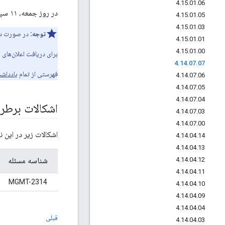
4
.
15
.
01
.
06
در روز جمعه، ۱۱ سپتامبر ۲۰۱۵، ما یک بسته خدماتی برای Apigee Edge برای فضای ابری خصوصی منتشر کردیم.
4
.
15
.
01
.
05
4
.
15
.
01
.
03
توجه:
در صورت دا
4
.
15
.
01
.
01
4
.
15
.
01
.
00
برای دریافت اعلان‌های ا
4
.
14
.
07
.
07
فهرستی از تمام
یادداشت‌ها
4
.
14
.
07
.
06
4
.
14
.
07
.
05
4
.
14
.
07
.
04
اشکالات برط
4
.
14
.
07
.
03
4
.
14
.
07
.
00
اشکالات زیر در این 
4
.
14
.
04
.
14
4
.
14
.
04
.
13
4
.
14
.
04
.
12
شناسه مسئله
4
.
14
.
04
.
11
MGMT-2314
4
.
14
.
04
.
10
4
.
14
.
04
.
09
4
.
14
.
04
.
04
قبلی
4
.
14
.
04
.
03