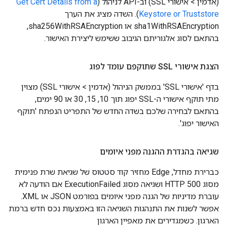
(אדמין > אישורי SSL) וב-API לניהול (
Get Cert Details from a
Keystore or Truststore
). השדה מציג את הערך
sha1WithRSAEncryption או sha256WithRSAEncryption,
בהתאם לסוג אלגוריתם הגיבוב ששימש ליצירת האישור.
הצגת אישורי SSL שתוקפם עומד לפוג
בדף 'אישורי SSL' בממשק הניהול (אדמין > אישורי SSL) מצוין
מתי תוקף אישורי ה-SSL יפוג תוך 10, 15, 30 או 90 ימים,
בהתאם לבחירה שלכם בשדה החדש של התפריט הנפתח 'תוקף
האישור יפוג'.
שגיאה בהגדרת ההגנה מפני איומים
כברירת מחדל, Edge מחזיר קוד סטטוס של שגיאת שרת פנימית
מסוג HTTP 500 ושגיאה מסוג ExecutionFailed אם הודעה לא
עוברת מדיניות של הגנה מפני איומים בפורמט JSON או XML.
אפשר לשנות את התנהגות השגיאה הזו באמצעות נכס חדש ברמת
הארגון. כשמגדירים את מאפיין הארגון