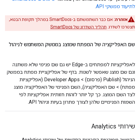
לתיעוד ממשקי API
.
אזהרה:
אם כבר השתמשתם ב-SmartDocs במהלך תקופת הבטא,
תצטרכו לשדרג.
תהליך השדרוג של SmartDocs
שם האפליקציה של המפתח שמוצג בממשק המשתמש לניהול
לאפליקציות למפתחים ב-Edge יש גם שם פנימי שלא משתנה
וגם שם מוצג שאפשר לשנות. בדף של אפליקציית מפתח בממשק
הניהול (Publish (פרסום) > Developer Apps (אפליקציות
מפתח) > שם האפליקציה), השם הפנימי של האפליקציה מוצג
לצד השם המוצג. כך קל יותר לזהות חזותית אפליקציות לפי
השמות הפנימיים שלהן לצורך פתרון בעיות וניהול API.
שירותי Analytics
בהמשך מפורטות התכונות החדשות של שירותי Analytics