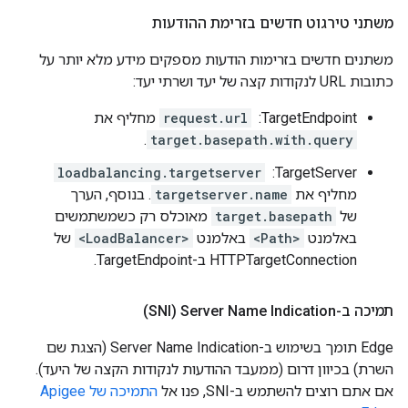
משתני טירגוט חדשים בזרימת ההודעות
משתנים חדשים בזרימות הודעות מספקים מידע מלא יותר על
כתובות URL לנקודות קצה של יעד ושרתי יעד:
‫TargetEndpoint: ‏
request.url
מחליף את
.
target.basepath.with.query
‫TargetServer: ‏
loadbalancing.targetserver
מחליף את
targetserver.name
. בנוסף, הערך
של
target.basepath
מאוכלס רק כשמשתמשים
באלמנט
<Path>
באלמנט
<LoadBalancer>
של
HTTPTargetConnection ב-TargetEndpoint.
תמיכה ב-Server Name Indication‏ (SNI)
‫Edge תומך בשימוש ב-Server Name Indication (הצגת שם
השרת) בכיוון דרום (ממעבד ההודעות לנקודות הקצה של היעד).
אם אתם רוצים להשתמש ב-SNI, פנו אל
התמיכה של Apigee