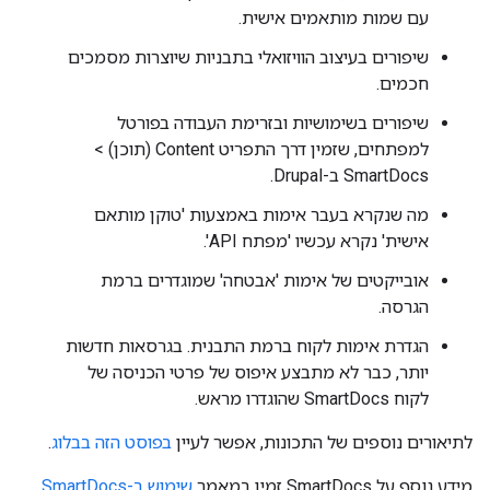
עם שמות מותאמים אישית.
שיפורים בעיצוב הוויזואלי בתבניות שיוצרות מסמכים
חכמים.
שיפורים בשימושיות ובזרימת העבודה בפורטל
למפתחים, שזמין דרך התפריט Content (תוכן) >
SmartDocs ב-Drupal.
מה שנקרא בעבר אימות באמצעות 'טוקן מותאם
אישית' נקרא עכשיו 'מפתח API'.
אובייקטים של אימות 'אבטחה' שמוגדרים ברמת
הגרסה.
הגדרת אימות לקוח ברמת התבנית. בגרסאות חדשות
יותר, כבר לא מתבצע איפוס של פרטי הכניסה של
לקוח SmartDocs שהוגדרו מראש.
לתיאורים נוספים של התכונות, אפשר לעיין
בפוסט הזה בבלוג
.
מידע נוסף על SmartDocs זמין במאמר
שימוש ב-SmartDocs