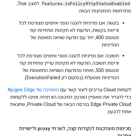
features.isPolicyHttpStatusEnabled
למצב True,
מתרחשת ההתנהגות הבאה:
בקשה: אם מדיניות להגנה מפני איומים מצורפת לכל
זרימת בקשות, הודעות לא תקינות מחזירות קוד
סטטוס 400, יחד עם הודעת שגיאה תואמת של
המדיניות.
תשובה: אם מדיניות להגנה מפני איומים מצורפת לכל
זרימת תשובה, הודעות לא תקינות עדיין מחזירות קוד
סטטוס 500, ואחת מהודעות השגיאה התואמות של
המדיניות מופעלת (במקום רק ExecutionFailed).
לקוחות Cloud צריכים ליצור קשר עם
התמיכה של Apigee Edge
כדי להגדיר את מאפיין הארגון. התכונה הזו תהיה זמינה ללקוחות
Edge Private Cloud בגרסה הבאה של Private Cloud, שיוצאת
אחת לרבעון.
סכימות מעודכנות לנקודות קצה
,
לשרתי proxy ולישויות
אחרות