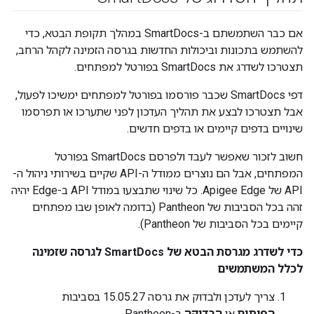
אם כבר השתמשתם ב-SmartDocs במהלך תקופת הבטא, כדי
להשתמש בתכונות וביכולות החדשות בגרסה הזמינה לקהל הרחב,
תצטרכו לשדרג את SmartDocs בפורטל למפתחים.
דפי SmartDocs שכבר פורסמו בפורטל למפתחים ימשיכו לפעול,
אבל תצטרכו לבצע את תהליך העדכון לפני שתערכו או תפרסמו
שינויים בדפים קיימים או בדפים חדשים.
חשוב לזכור שאפשר לעבד ולפרסם SmartDocs בפורטל
המפתחים, אבל הם נוצרים ממודל ה-API שקיים בשירותי ניהול ה-
API של Apigee Edge. כל שינוי שתבצעו במודל API ב-Edge יהיה
זהה בכל הסביבות של Pantheon (בדומה לאופן שבו מפתחים
קיימים בכל הסביבות של Pantheon).
כדי לשדרג מגרסת הבטא של SmartDocs לגרסה שזמינה
לכלל המשתמשים
צריך לעדכן ולבדוק את גרסה 15.05.27 בסביבות
הפיתוח
או
הבדיקה
ב-Pantheon.