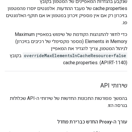
שנקבע בהגדרות המאפיינים של המטמון בקובץ
cache.properties של מעבד ההודעות. אלמנטים יוסרו מהמטמון
בזיכרון רק אם אין מספיק זיכרון במטמון או אם תוקף האלמנטים
פג.
כדי לחזור להתנהגות הקודמת של שימוש במאפיין Maximum
Elements in Memory (מספר מקסימלי של רכיבים בזיכרון)
לניהול המטמון, צריך להגדיר את המאפיין
overrideMaxElementsInCacheResource=false
בקובץ
cache.properties. (APIRT-1140)
שירותי API
בהמשך מפורטות התכונות החדשות של שירותי ה-API שכלולות
בגרסה הזו.
עורך ה-Proxy החדש כברירת מחדל