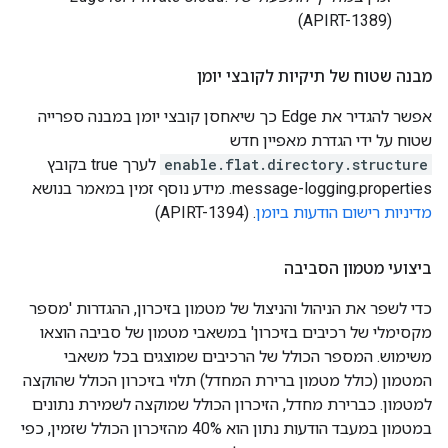
(APIRT-1389)
מבנה שטוח של תיקיות לקובצי יומן
אפשר להגדיר את Edge כך שיאחסן קובצי יומן במבנה ספרייה
שטוח על ידי הגדרת מאפיין חדש
enable.flat.directory.structure
לערך true בקובץ
message-logging.properties. מידע נוסף זמין במאמר בנושא
מדיניות רישום הודעות ביומן
. (APIRT-1394)
ביצועי מטמון הסביבה
כדי לשפר את הניהול והניצול של מטמון בזיכרון, ההגדרות 'מספר
מקסימלי של רכיבים בזיכרון' במשאבי מטמון של סביבה הוצאו
משימוש. המספר הכולל של הרכיבים שמוצגים בכל משאבי
המטמון (כולל מטמון ברירת המחדל) תלוי בזיכרון הכולל שהוקצה
למטמון. כברירת מחדל, הזיכרון הכולל שמוקצה לשמירת נתונים
במטמון במעבד הודעות נתון הוא 40% מהזיכרון הכולל שזמין, כפי