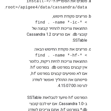
משנים את הספרייה ל-
/<install-
.
root>/apigee4/data/cassandra/data
מריצים פקודת חיפוש,
> find . ‪-name *-ic-*
התוצאות צריכות להחזיר קבוצה של
קובצי ‎ .db אם מריצים Cassandra 1.2
SSTable.
מריצים את פקודת החיפוש הבאה:
> find . ‪-name *-hf-*
התוצאות צריכות להיות ריקות, כלומר
אין קבצים בפורמט ‎ .db בפורמט
.
hf
אם לא מופיעים קבצים בפורמט
,
hf
סיימתם את התהליך ואפשר לשדרג
לגרסה 4.15.07.00.
הפורמט
מיועד לטבלאות SSTable
hf
*.db בפורמט
, אתם צריכים לשדרג
hf