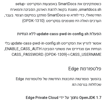
כשמתקינים את SmartDocs באמצעות הסקריפט setup-
smartdocs.sh, מוצגת בקשה להזנת הארגון, הסביבה והמארח
הווירטואלי, כדי לוודא ש-SmartDocs מותקן במיקום הצפוי. בעבר,
הערכים האלה היו מוצפנים בסקריפט. (OPDK-1310)
הפעלת update-cass-pwd-in-config
sh ללא הנחיות
.
אפשר להריץ את הסקריפט update-cass-pwd-in-config.sh בלי
הנחיות אם מגדירים את משתני הסביבה ENABLE_CASS_AUTH,‏
CASS_USERNAME ו-CASS_PASSWORD. (OPDK-1309)
פלטפורמת Edge
בהמשך מפורטות התכונות החדשות של פלטפורמת Edge
שכלולות בגרסה הזו.
7 נתמך על ידי Edge Private Cloud
.
JDK 1
‫Open