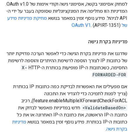
למחוק אסימוני בקשה, אסימוני גישה וקודי אימות של OAuth v1.0.
המדיניות הזו מחליפה את הפונקציונליות שסופקה בעבר על ידי ה-
API לניהול. מידע נוסף זמין במאמר בנושא
מחיקת מדיניות מידע
של OAuth V1
. (APIRT-1351)
מדיניות בקרת גישה
שדרגנו את מדיניות בקרת הגישה כדי לאפשר הערכה מדויקת יותר
של כתובות IP לצורך הוספה לרשימת ההיתרים והוספה לרשימת
החסימה, כשכתובות ה-IP מופיעות בכותרת ה-HTTP‏
X-
.
FORWARDED-FOR
אם מפעילים את האפשרות לבדיקת כמה כתובות IP בכותרת
(צריך לפנות לתמיכה כדי להגדיר את התכונה
feature.enableMultipleXForwardCheckForACL), רכיב
<ValidateBasedOn>
חדש במדיניות מאפשר לבדוק את
כתובת ה-IP הראשונה, את כתובת ה-IP האחרונה או את כל
כתובות ה-IP בכותרת. מידע נוסף זמין במאמר בנושא
מדיניות
בקרת גישה
.