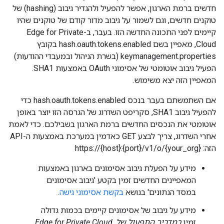
חדשים ברמת הארגון, אפשר להפעיל ולהגדיר גיבוב (hashing) של
טוקנים חדשים, וגם לשמור על גיבוב מדור קודם של טוקנים שהיו
קיימים לפני התכונה החדשה הזו. בעבר, ב-Edge for Private
Cloud, מאפיין בשם hash.oauth.tokens.enabled בקובץ
keymanagement.properties (בשרת הניהול ובמעבדי ההודעות)
הפעיל גיבוב אוטומטי של אסימוני OAuth באמצעות SHA1.
המאפיין הזה יצא משימוש.
אם השתמשתם בעבר בנכס hash.oauth.tokens.enabled כדי
להפעיל גיבוב SHA1, סקריפט השדרוג של הגרסה הזו יוצר באופן
אוטומטי את הנכסים החדשים ברמת הארגון בשבילכם. כדי לאמת
אחרי השדרוג, צריך לבצע GET כאדמין במערכת באמצעות ה-API
הזה: https://{host}:{port}/v1/o/{your_org}
מידע על הפעלת גיבוב אסימונים בארגון באמצעות
המאפיינים החדשים זמין בקטע 'גיבוב אסימונים
במסד הנתונים' בנושא
בקשת אסימוני גישה
.
מידע על גיבוב של אסימונים קיימים בכמות גדולה
זמין
במדריך התפעול של Edge for Private Cloud
.