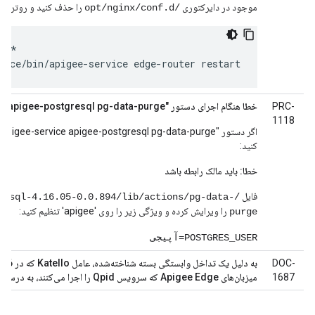
موجود در دایرکتوری
را حذف کنید و روتر را مج
/opt/nginx/conf.d
d/*

vice/bin/apigee-service edge-router restart
PRC-
خطا هنگام اجرای دستور "apigee-service apigee-postgresql pg-data-purge"
1118
ا
کنید:
خطا: باید مالک رابطه باشد
فایل
gresql-4.16.05-0.0.894/lib/actions/pg-data-
را ویرایش کرده و ویژگی زیر را روی 'apigee' تنظیم کنید:
purge
POSTGRES_USER=آپیجی
DOC-
1687
میزبان‌های Apigee Edge که سرویس Qpid را اجرا می‌کنند، به درستی نصب نمی‌شود.