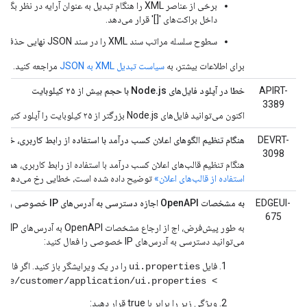
داخل براکت‌های '[]' قرار می‌دهد.
سطوح سلسله مراتب سند XML را در سند JSON نهایی حذف یا محدود کنید.
برای اطلاعات بیشتر، به
سیاست تبدیل XML به JSON
مراجعه کنید.
APIRT-
خطا در آپلود فایل‌های Node.js با حجم بیش از ۲۵ کیلوبایت
3389
اکنون می‌توانید فایل‌های Node.js بزرگتر از ۲۵ کیلوبایت را آپلود کنید.
DEVRT-
هنگام تنظیم الگوهای اعلان کسب درآمد با استفاده از رابط کاربری، خطا
3098
هنگام تنظیم قالب‌های اعلان کسب درآمد با استفاده از رابط کاربری، همان
استفاده از قالب‌های اعلان»
توضیح داده شده است، خطایی رخ می‌دهد.
EDGEUI-
به مشخصات OpenAPI اجازه دسترسی به آدرس‌های IP خصوصی را بدهید
675
به طور پ
می‌توانید دسترسی به آدرس‌های IP خصوصی را فعال کنید:
فایل
را در یک ویرایشگر باز کنید. اگر فایل و
ui.properties
> vi /<inst_root>/apigee/customer/application/ui.properties
ویژگی زیر را برابر با true قرار دهید: