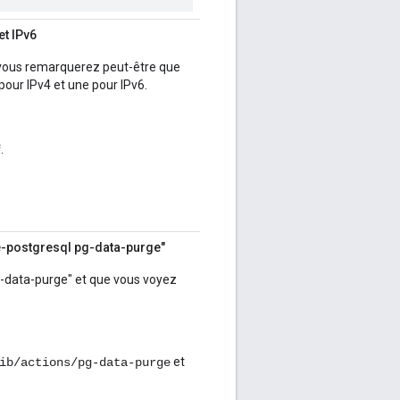
t IPv6
 vous remarquerez peut-être que
our IPv4 et une pour IPv6.
.
f
e-postgresql pg-data-purge"
-data-purge" et que vous voyez
et
ib/actions/pg-data-purge