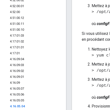
4
.
52
.
00
.
02
Mettez à j
4
.
52
.
00
.
01
> /opt/
4
.
52
.
00
4
.
51
.
00
.
12
où
configF
4
.
51
.
00
.
11
4
.
51
.
00
.
10
Si vous utilisez
4
.
17
.
01
.
03
en procédant co
4
.
17
.
01
.
02
4
.
17
.
01
.
01
Nettoyez l
4
.
17
.
01
> yum c
4
.
16
.
09
.
04
Mettez à j
4
.
16
.
09
.
03
> /opt/
4
.
16
.
09
.
02
4
.
16
.
09
.
01
Mettez à j
4
.
16
.
09
> /opt/
4
.
16
.
05
.
07
4
.
16
.
05
.
06
où
configF
4
.
16
.
05
.
05
Provisionn
4
.
16
.
05
.
04