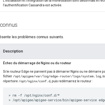
L'installation et l'intégration de la monétisation sont désormais effe
l'authentification Cassandra est activée.
 connus
résente les problèmes connus suivants.
Description
Échec du démarrage de Nginx ou du routeur
Si le routeur Edge ne parvient pas à démarrer Nginx ou ne démarre p
fichier
, 
/opt/apigee/var/log/edge-router/logs/system.log
répertoire
, puis redémarrez le routeur :
/opt/nginx/conf.d
> rm -f /opt/nginx/conf.d/*

> /opt/apigee/apigee-service/bin/apigee-service edg