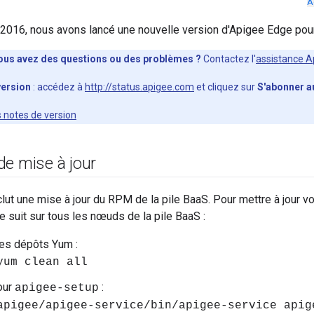
A
 2016, nous avons lancé une nouvelle version d'Apigee Edge pour 
ous avez des questions ou des problèmes ?
Contactez l'
assistance A
version
: accédez à
http://status.apigee.com
et cliquez sur
S'abonner a
s notes de version
de mise à jour
lut une mise à jour du RPM de la pile BaaS. Pour mettre à jour vot
suit sur tous les nœuds de la pile BaaS :
es dépôts Yum :
yum clean all
our
:
apigee-setup
apigee/apigee-service/bin/apigee-service apig