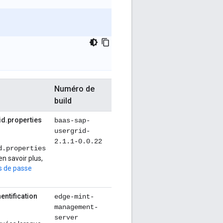
Numéro de
build
id.properties
baas-sap-
usergrid-
2.1.1-0.0.22
d.properties
n savoir plus,
ts de passe
entification
edge-mint-
management-
server