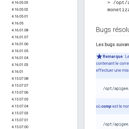
4
.
16
.
05
.
03
> /opt/
4
.
16
.
05
.
02
monetiz
4
.
16
.
05
.
01
4
.
16
.
05
Bugs résol
4
.
16
.
01
.
08
4
.
16
.
01
.
07
4
.
16
.
01
.
06
Les bugs suivant
4
.
16
.
01
.
05
Remarque
: L
4
.
16
.
01
.
04
contenant le correc
4
.
16
.
01
.
03
effectuer une mise 
4
.
16
.
01
4
.
15
.
07
.
08
4
.
15
.
07
.
07
/opt/apigee
4
.
15
.
07
.
06
4
.
15
.
07
.
05
4
.
15
.
07
.
04
où
comp
est le no
4
.
15
.
07
.
03
4
.
15
.
07
.
01
/opt/apigee
4
.
15
.
07
.
00