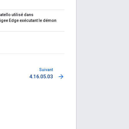
tello utilisé dans
Apigee Edge exécutant le démon
Suivant
arrow_forward
4.16.05.03