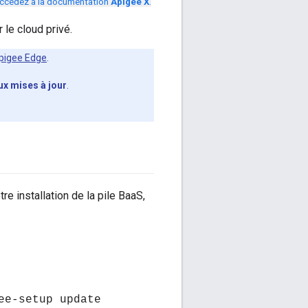
ccédez à la documentation
Apigee X
.
le cloud privé.
pigee Edge
.
ux mises à jour
.
re installation de la pile BaaS,
ee-setup update