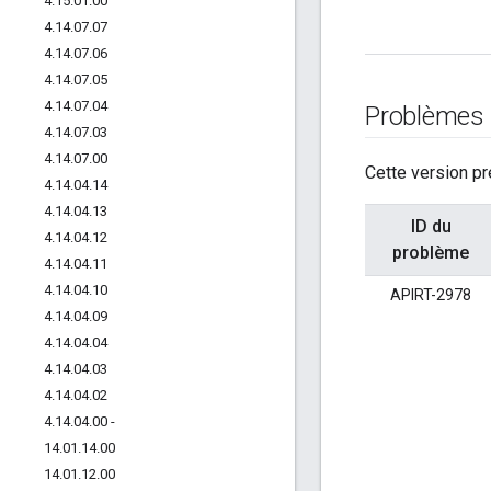
4
.
15
.
01
.
00
4
.
14
.
07
.
07
4
.
14
.
07
.
06
4
.
14
.
07
.
05
4
.
14
.
07
.
04
Problèmes
4
.
14
.
07
.
03
4
.
14
.
07
.
00
Cette version p
4
.
14
.
04
.
14
4
.
14
.
04
.
13
ID du
4
.
14
.
04
.
12
problème
4
.
14
.
04
.
11
4
.
14
.
04
.
10
APIRT-2978
4
.
14
.
04
.
09
4
.
14
.
04
.
04
4
.
14
.
04
.
03
4
.
14
.
04
.
02
4
.
14
.
04
.
00 -
14
.
01
.
14
.
00
14
.
01
.
12
.
00