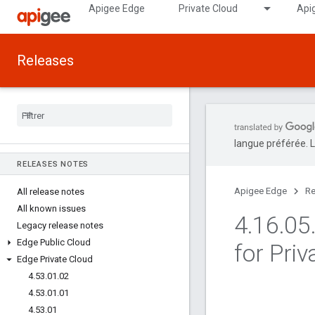
Apigee Edge
Private Cloud
Api
Releases
langue préférée. L
RELEASES NOTES
Apigee Edge
Re
All release notes
All known issues
4
.
16
.
05
Legacy release notes
Edge Public Cloud
for Pri
Edge Private Cloud
4
.
53
.
01
.
02
4
.
53
.
01
.
01
4
.
53
.
01