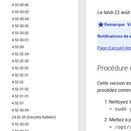
4
.
53
.
00
.
06
4
.
53
.
00
.
05
Le lundi 22 août
4
.
53
.
00
.
04
Remarque
:
V
4
.
53
.
00
.
03
4
.
53
.
00
.
02
Notifications de 
4
.
53
.
00
.
01
4
.
53
.
00
Page d'accueil de
4
.
52
.
02
.
04
4
.
52
.
02
.
03
Procédure 
4
.
52
.
02
.
02
4
.
52
.
02
.
01
4
.
52
.
02
Cette version inc
4
.
52
.
01
.
02
procédez comme 
4
.
52
.
01
.
01
Nettoyez l
4
.
52
.
01
> sudo 
4
.
52
.
00
.
04
24
.
02
.
05 (Security Bulletin)
Mettez à j
4
.
52
.
00
.
03
> /opt/