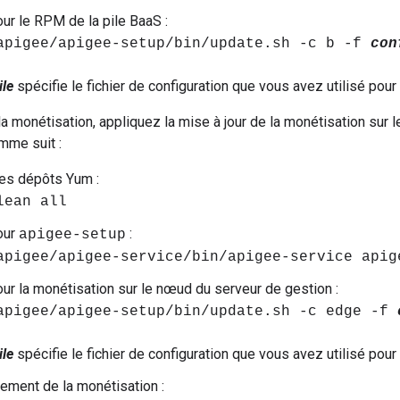
our le RPM de la pile BaaS :
apigee/apigee-setup/bin/update.sh -c b -f
con
ile
spécifie le fichier de configuration que vous avez utilisé pour
 la monétisation, appliquez la mise à jour de la monétisation sur
mme suit :
es dépôts Yum :
lean all
our
:
apigee-setup
apigee/apigee-service/bin/apigee-service apig
our la monétisation sur le nœud du serveur de gestion :
apigee/apigee-setup/bin/update.sh -c edge -f
ile
spécifie le fichier de configuration que vous avez utilisé pour 
ement de la monétisation :