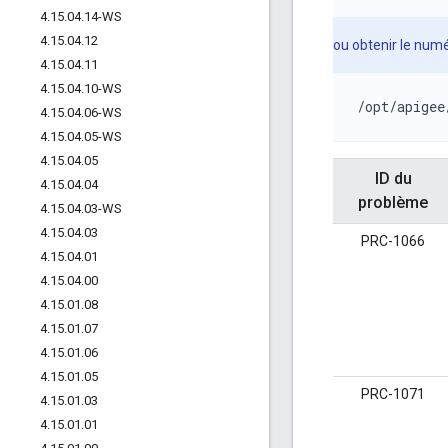
4
.
15
.
04
.
14-WS
4
.
15
.
04
.
12
ou obtenir le numé
4
.
15
.
04
.
11
4
.
15
.
04
.
10-WS
/opt/apigee
4
.
15
.
04
.
06-WS
4
.
15
.
04
.
05-WS
4
.
15
.
04
.
05
ID du
4
.
15
.
04
.
04
problème
4
.
15
.
04
.
03-WS
4
.
15
.
04
.
03
PRC-1066
4
.
15
.
04
.
01
4
.
15
.
04
.
00
4
.
15
.
01
.
08
4
.
15
.
01
.
07
4
.
15
.
01
.
06
4
.
15
.
01
.
05
PRC-1071
4
.
15
.
01
.
03
4
.
15
.
01
.
01