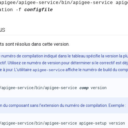
apigee/apigee-service/bin/apigee-service apig
ation -f
configfile
us
s sont résolus dans cette version.
e numéro de compilation indiqué dans le tableau spécifie la version la 
tif. Utilisez ce numéro de version pour déterminer si le correctif est déj
à jour. L'utilitaire
affiche le numéro de build du comp
apigee-service
/apigee-service/bin/apigee-service 
comp
 version
m du composant sans l'extension du numéro de compilation. Exemple :
/apigee-service/bin/apigee-service apigee-setup version