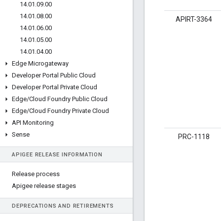
14
.
01
.
09
.
00
14
.
01
.
08
.
00
APIRT-3364
14
.
01
.
06
.
00
14
.
01
.
05
.
00
14
.
01
.
04
.
00
Edge Microgateway
Developer Portal Public Cloud
Developer Portal Private Cloud
Edge
/
Cloud Foundry Public Cloud
Edge
/
Cloud Foundry Private Cloud
API Monitoring
Sense
PRC-1118
APIGEE RELEASE INFORMATION
Release process
Apigee release stages
DEPRECATIONS AND RETIREMENTS