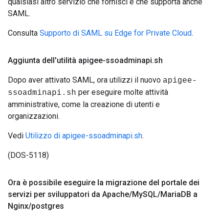
qualsiasi altro servizio che fornisci e che supporta anche
SAML.
Consulta
Supporto di SAML su Edge for Private Cloud
.
Aggiunta dell'utilità apigee-ssoadminapi
.
sh
Dopo aver attivato SAML, ora utilizzi il nuovo
apigee-
per eseguire molte attività
ssoadminapi.sh
amministrative, come la creazione di utenti e
organizzazioni.
Vedi
Utilizzo di apigee-ssoadminapi.sh
.
(DOS-5118)
Ora è possibile eseguire la migrazione del portale dei
servizi per sviluppatori da Apache
/
My
SQL
/
Maria
DB a
Nginx
/
postgres