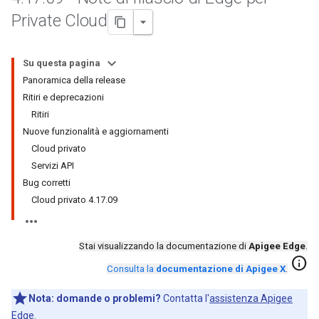
Private Cloud
Su questa pagina
Panoramica della release
Ritiri e deprecazioni
Ritiri
Nuove funzionalità e aggiornamenti
Cloud privato
Servizi API
Bug corretti
Cloud privato 4.17.09
Stai visualizzando la documentazione di
Apigee Edge
.
info
Consulta la
documentazione di Apigee X
.
Nota:
domande o problemi?
Contatta l'
assistenza Apigee
Edge
.