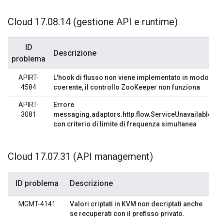
Cloud 17
.
08
.
14 (gestione API e runtime)
ID
Descrizione
problema
APIRT-
L'hook di flusso non viene implementato in modo
4584
coerente, il controllo ZooKeeper non funziona
APIRT-
Errore
3081
messaging.adaptors.http.flow.ServiceUnavailable
con criterio di limite di frequenza simultanea
Cloud 17
.
07
.
31 (API management)
ID problema
Descrizione
MGMT-4141
Valori criptati in KVM non decriptati anche
se recuperati con il prefisso privato.