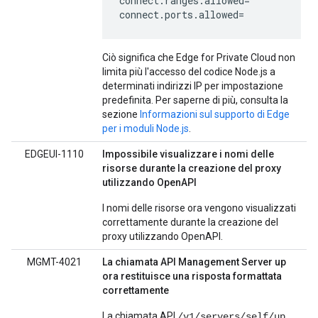
connect.ranges.allowed=

connect.ports.allowed=
Ciò significa che Edge for Private Cloud non
limita più l'accesso del codice Node.js a
determinati indirizzi IP per impostazione
predefinita. Per saperne di più, consulta la
sezione
Informazioni sul supporto di Edge
per i moduli Node.js
.
EDGEUI-1110
Impossibile visualizzare i nomi delle
risorse durante la creazione del proxy
utilizzando OpenAPI
I nomi delle risorse ora vengono visualizzati
correttamente durante la creazione del
proxy utilizzando OpenAPI.
MGMT-4021
La chiamata API Management Server up
ora restituisce una risposta formattata
correttamente
La chiamata API
/v1/servers/self/up