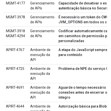
MGMT-4177
Gerenciamento
Capacidade de desativar o esq
de APIs
autenticação básica no Security
MGMT-3978
Gerenciamento
É necessário um token do CWC p
de APIs
JVM_OPTIONS em todos os com
MGMT-3918
Gerenciamento
Codificar automaticamente cara
MGMT-4294
de APIs
em caminhos de permissão par
personalizadas
APIRT-4767
Ambiente de
A etapa do JavaScript sempre d
execução da
para conteúdo
API
APIRT-4725
Ambiente de
Problema de NPE do serviço OA
execução da
API
APIRT-4691
Ambiente de
Aguarde o tempo necessário pa
execução da
conexões antes de encerrar o s
API
íntegro
APIRT-4644
Ambiente de
Autorização básica para Blobst