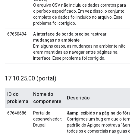
O arquivo CSV não incluiu os dados corretos para
o período especificado. Em vez disso, o conjunto
completo de dados foi incluído no arquivo. Esse
problema foi corrigido.
67650494
A interface de borda precisa rastrear
mudanças no ambiente
Em alguns casos, as mudanças no ambiente não
eram mantidas ao navegar entre páginas na
interface. Esse problema foi corrigido.
17
.
10
.
25
.
00 (portal)
ID do
Nome do
Descrição
problema
componente
67646686
Portal do
&amp; exibido na página do fórum
desenvolvedor:
Corrigimos um bug em que o tema
Drupal
padrão do Apigee mostrava "&amp;
todos os e comerciais nas guias do