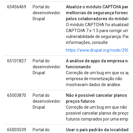
65456469
Portal do
Atualize o módulo CAPTCHA para
desenvolvedor:
melhorias de segurança fornecid
Drupal
pelos colaboradores do módulo
O módulo CAPTCHA foi atualizado 
CAPTCHA 7.x-1.5 para corrigir uma
vulnerabilidade de segurança. Para
informações, consulte
https://www.drupal.org/node/2907
65101827
Portal do
A análise de apps da empresa não
desenvolvedor:
funcionando
Drupal
Correção de um bug em que os app
empresa de monetização não
mostravam dados de análise.
65003870
Portal do
Não é possível cancelar planos de
desenvolvedor:
preços futuros
Drupal
Correção de um bug em que não er
possível cancelar planos de preços
futuros comprados por uma empre
65003539
Portal do
Usar o país padrão da localidade