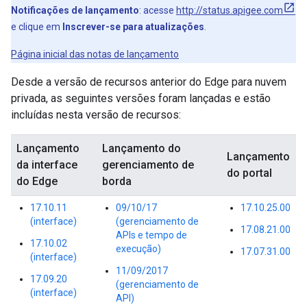
Notificações de lançamento
: acesse
http://status.apigee.com
e clique em
Inscrever-se para atualizações
.
Página inicial das notas de lançamento
Desde a versão de recursos anterior do Edge para nuvem
privada, as seguintes versões foram lançadas e estão
incluídas nesta versão de recursos:
Lançamento
Lançamento do
Lançamento
da interface
gerenciamento de
do portal
do Edge
borda
17.10.11
09/10/17
17.10.25.00
(interface)
(gerenciamento de
17.08.21.00
APIs e tempo de
17.10.02
execução)
17.07.31.00
(interface)
11/09/2017
17.09.20
(gerenciamento de
(interface)
API)