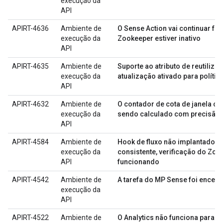
execução da
API
APIRT-4636
Ambiente de
O Sense Action vai continuar fu
execução da
Zookeeper estiver inativo
API
APIRT-4635
Ambiente de
Suporte ao atributo de reutiliza
execução da
atualização ativado para políti
API
APIRT-4632
Ambiente de
O contador de cota de janela co
execução da
sendo calculado com precisão
API
APIRT-4584
Ambiente de
Hook de fluxo não implantado d
execução da
consistente, verificação do Zo
API
funcionando
APIRT-4542
Ambiente de
A tarefa do MP Sense foi encer
execução da
API
APIRT-4522
Ambiente de
O Analytics não funciona para 