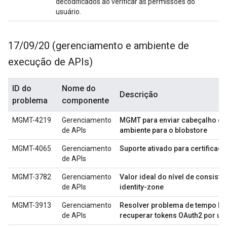
decodificados ao verificar as permissões do
usuário.
17
/
09
/
20 (gerenciamento e ambiente de
execução de APIs)
ID do
Nome do
Descrição
problema
componente
MGMT-4219
Gerenciamento
MGMT para enviar cabeçalho de
de APIs
ambiente para o blobstore
MGMT-4065
Gerenciamento
Suporte ativado para certificad
de APIs
MGMT-3782
Gerenciamento
Valor ideal do nível de consist
de APIs
identity-zone
MGMT-3913
Gerenciamento
Resolver problema de tempo lim
de APIs
recuperar tokens OAuth2 por um