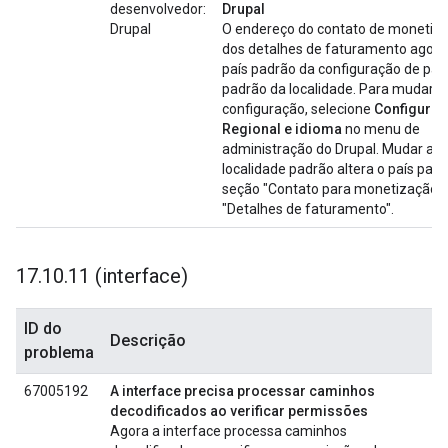
desenvolvedor:
Drupal
Drupal
O endereço do contato de monetiz
dos detalhes de faturamento agora
país padrão da configuração de paí
padrão da localidade. Para mudar e
configuração, selecione
Configuraç
Regional e idioma
no menu de
administração do Drupal. Mudar a
localidade padrão altera o país pad
seção "Contato para monetização" 
"Detalhes de faturamento".
17
.
10
.
11 (interface)
ID do
Descrição
problema
67005192
A interface precisa processar caminhos
decodificados ao verificar permissões
Agora a interface processa caminhos