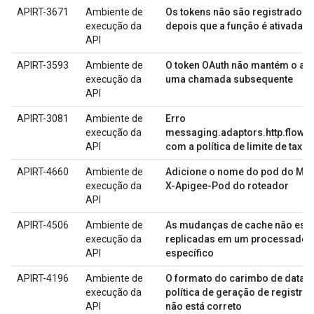
APIRT-3671
Ambiente de
Os tokens não são registrados
execução da
depois que a função é ativada
API
APIRT-3593
Ambiente de
O token OAuth não mantém o atr
execução da
uma chamada subsequente
API
APIRT-3081
Ambiente de
Erro
execução da
messaging.adaptors.http.flow.S
API
com a política de limite de taxa
APIRT-4660
Ambiente de
Adicione o nome do pod do MP 
execução da
X-Apigee-Pod do roteador
API
APIRT-4506
Ambiente de
As mudanças de cache não est
execução da
replicadas em um processador
API
específico
APIRT-4196
Ambiente de
O formato do carimbo de data/h
execução da
política de geração de registr
API
não está correto