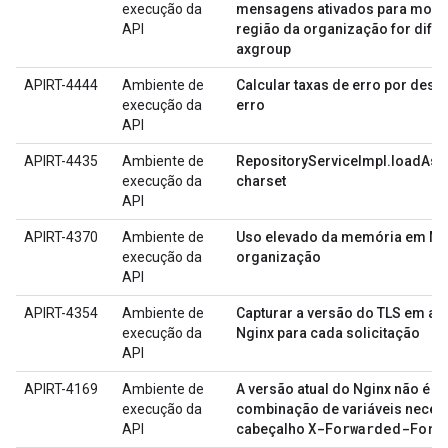
execução da
mensagens ativados para monet
API
região da organização for difer
axgroup
APIRT-4444
Ambiente de
Calcular taxas de erro por dest
execução da
erro
API
APIRT-4435
Ambiente de
RepositoryServiceImpl.loadAsSt
execução da
charset
API
APIRT-4370
Ambiente de
Uso elevado da memória em MP
execução da
organização
API
APIRT-4354
Ambiente de
Capturar a versão do TLS em a
execução da
Nginx para cada solicitação
API
APIRT-4169
Ambiente de
A versão atual do Nginx não é c
execução da
combinação de variáveis necess
X-Forwarded-For
API
cabeçalho