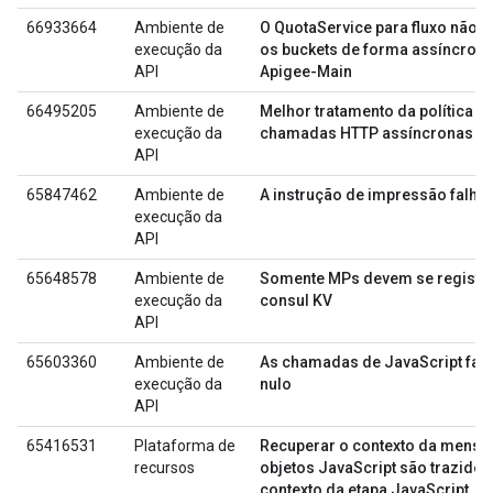
66933664
Ambiente de
O QuotaService para fluxo não C
execução da
os buckets de forma assíncrona
API
Apigee-Main
66495205
Ambiente de
Melhor tratamento da política 
execução da
chamadas HTTP assíncronas par
API
65847462
Ambiente de
A instrução de impressão falh
execução da
API
65648578
Ambiente de
Somente MPs devem se registr
execução da
consul KV
API
65603360
Ambiente de
As chamadas de JavaScript fal
execução da
nulo
API
65416531
Plataforma de
Recuperar o contexto da mens
recursos
objetos JavaScript são trazidos 
contexto da etapa JavaScript