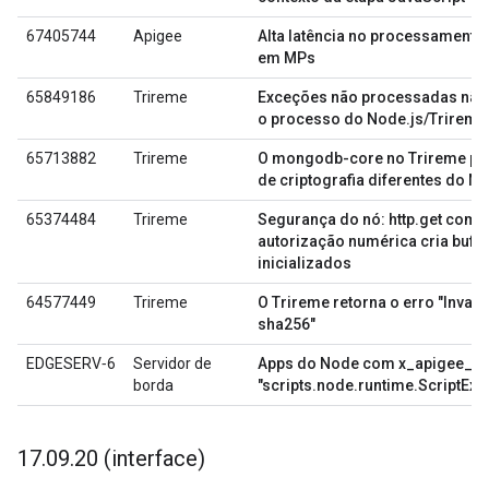
67405744
Apigee
Alta latência no processamento 
em MPs
65849186
Trireme
Exceções não processadas não
o processo do Node.js/Trireme
65713882
Trireme
O mongodb-core no Trireme pr
de criptografia diferentes do No
65374484
Trireme
Segurança do nó: http.get com 
autorização numérica cria buff
inicializados
64577449
Trireme
O Trireme retorna o erro "Invali
sha256"
EDGESERV‑6
Servidor de
Apps do Node com x_apigee_fa
borda
"scripts.node.runtime.ScriptExe
17
.
09
.
20 (interface)