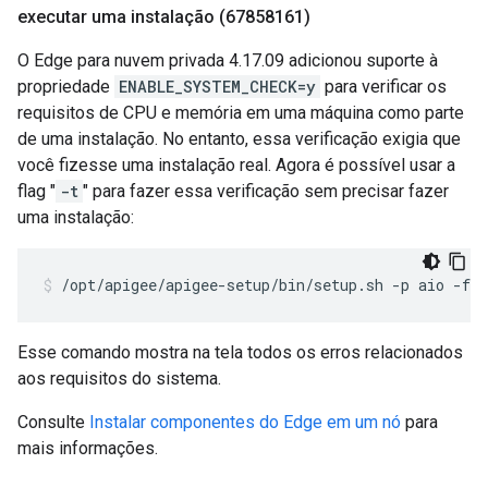
executar uma instalação (67858161)
O Edge para nuvem privada 4.17.09 adicionou suporte à
propriedade
ENABLE_SYSTEM_CHECK=y
para verificar os
requisitos de CPU e memória em uma máquina como parte
de uma instalação. No entanto, essa verificação exigia que
você fizesse uma instalação real. Agora é possível usar a
flag "
-t
" para fazer essa verificação sem precisar fazer
uma instalação:
/opt/apigee/apigee-setup/bin/setup.sh -p aio -f 
c
Esse comando mostra na tela todos os erros relacionados
aos requisitos do sistema.
Consulte
Instalar componentes do Edge em um nó
para
mais informações.