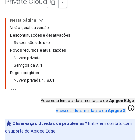
Private Cloud
Nesta página
Visão geral da versão
Descontinuações e desativações
Suspensões de uso
Novos recursos e atualizações
Nuvem privada
Serviços da API
Bugs corrigidos
Nuvem privada 4.18.01
Você está lendo a documentação do
Apigee Edge
.
info
Acesse a documentação da
Apigee X
.
Observação
:
dúvidas ou problemas?
Entre em contato com
o
suporte do Apigee Edge
.