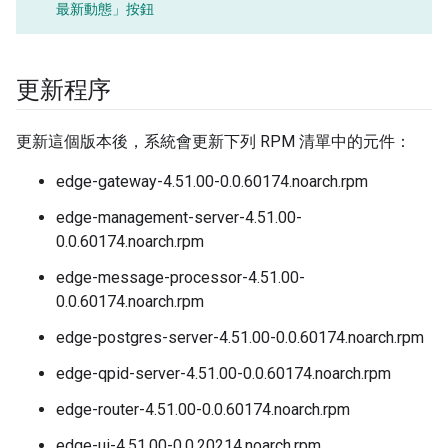
最新動態」
按鈕
更新程序
更新這個版本後，系統會更新下列 RPM 清單中的元件：
edge-gateway-4.51.00-0.0.60174.noarch.rpm
edge-management-server-4.51.00-
0.0.60174.noarch.rpm
edge-message-processor-4.51.00-
0.0.60174.noarch.rpm
edge-postgres-server-4.51.00-0.0.60174.noarch.rpm
edge-qpid-server-4.51.00-0.0.60174.noarch.rpm
edge-router-4.51.00-0.0.60174.noarch.rpm
edge-ui-4.51.00-0.0.20214.noarch.rpm