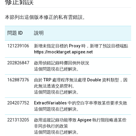
修正錯誤
本節列出這個版本修正的私有雲錯誤。
問題 ID
說明
121239106
新增未指定目標的 Proxy 時，新增了預設目標端點
https://mocktarget.apigee.net
202826847
啟用偵錯記錄時擲回例外狀況
這個問題現在已經解決。
162887376
由於 TRP 處理程序無法處理 Double 資料類型，因
此無法透過交易營利。
這個問題現在已經解決。
204207752
ExtractVariables 中的空白字串導致某些要求失敗
這個問題現在已經解決。
221313205
啟用追蹤記錄功能導致 Apigee 執行階段略過某些
非同步執行的政策
這個問題現在已經解決。