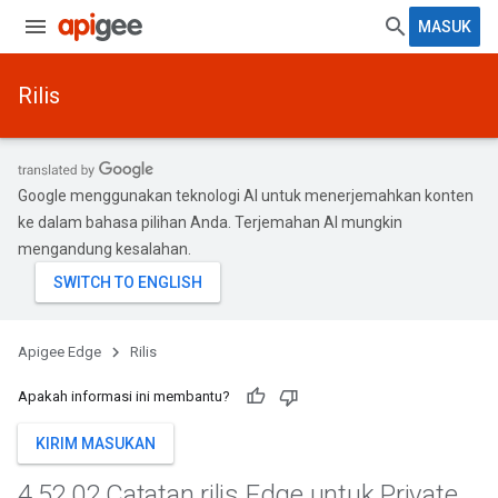
MASUK
Rilis
Google menggunakan teknologi AI untuk menerjemahkan konten
ke dalam bahasa pilihan Anda. Terjemahan AI mungkin
mengandung kesalahan.
Apigee Edge
Rilis
Apakah informasi ini membantu?
KIRIM MASUKAN
4
.
52
.
02 Catatan rilis Edge untuk Private