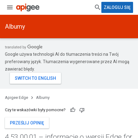
ZALOGUJ SIĘ
Albumy
Google używa technologii AI do tłumaczenia treści na Twój
preferowany język. Tłumaczenia wygenerowane przez AI mogą
zawierać błędy.
Apigee Edge
Albumy
Czy te wskazówki były pomocne?
PRZEŚLIJ OPINIĘ
4
.
53
.
00
.
01 – informacje o wersji Edge for