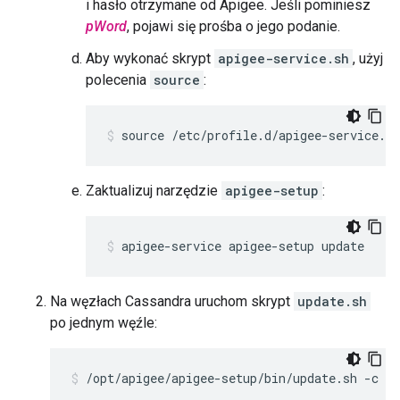
i hasło otrzymane od Apigee. Jeśli pominiesz
pWord
, pojawi się prośba o jego podanie.
Aby wykonać skrypt
apigee-service.sh
, użyj
polecenia
source
:
source /etc/profile.d/apigee-service.sh
Zaktualizuj narzędzie
apigee-setup
:
apigee-service apigee-setup update
Na węzłach Cassandra uruchom skrypt
update.sh
po jednym węźle:
/opt/apigee/apigee-setup/bin/update.sh -c c