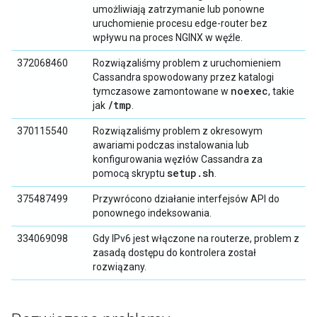
umożliwiają zatrzymanie lub ponowne
uruchomienie procesu edge-router bez
wpływu na proces NGINX w węźle.
372068460
Rozwiązaliśmy problem z uruchomieniem
Cassandra spowodowany przez katalogi
noexec
tymczasowe zamontowane w
, takie
/tmp
jak
.
370115540
Rozwiązaliśmy problem z okresowym
awariami podczas instalowania lub
konfigurowania węzłów Cassandra za
setup.sh
pomocą skryptu
.
375487499
Przywrócono działanie interfejsów API do
ponownego indeksowania.
334069098
Gdy IPv6 jest włączone na routerze, problem z
zasadą dostępu do kontrolera został
rozwiązany.