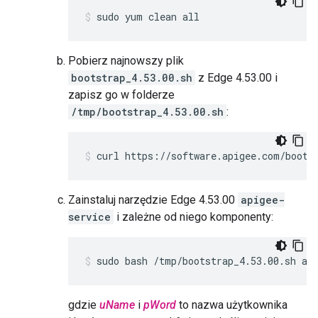
sudo yum clean all
Pobierz najnowszy plik
bootstrap_4.53.00.sh
z Edge 4.53.00 i
zapisz go w folderze
/tmp/bootstrap_4.53.00.sh
:
curl https://software.apigee.com/boots
Zainstaluj narzędzie Edge 4.53.00
apigee-
service
i zależne od niego komponenty:
sudo bash /tmp/bootstrap_4.53.00.sh ap
gdzie
uName
i
pWord
to nazwa użytkownika