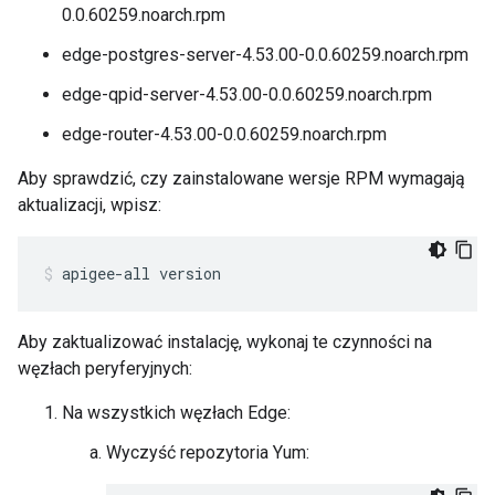
0.0.60259.noarch.rpm
edge-postgres-server-4.53.00-0.0.60259.noarch.rpm
edge-qpid-server-4.53.00-0.0.60259.noarch.rpm
edge-router-4.53.00-0.0.60259.noarch.rpm
Aby sprawdzić, czy zainstalowane wersje RPM wymagają
aktualizacji, wpisz:
apigee-all version
Aby zaktualizować instalację, wykonaj te czynności na
węzłach peryferyjnych:
Na wszystkich węzłach Edge:
Wyczyść repozytoria Yum: