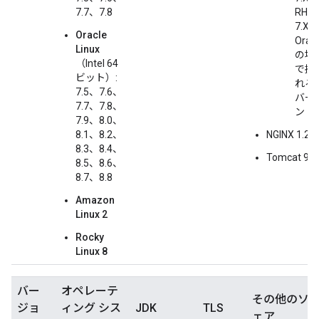
7.7、7.8
RHEL
7.X、
Oracle
Oracl
Linux
の場合
（Intel 64
で提
ビット）:
れる
7.5、7.6、
バー
7.7、7.8、
ン
7.9、8.0、
8.1、8.2、
NGINX 1.20.
8.3、8.4、
Tomcat 9.0
8.5、8.6、
8.7、8.8
Amazon
Linux 2
Rocky
Linux 8
バー
オペレーテ
その他のソ
ジョ
ィング シス
JDK
TLS
ェア