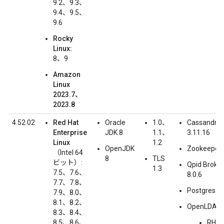
9.2、9.3、
9.4、9.5、
9.6
Rocky
Linux:
8、9
Amazon
Linux
2023.7、
2023.8
4.52.02
Red Hat
Oracle
1.0、
Cassandra
Enterprise
JDK 8
1.1、
3.11.16
Linux
1.2
OpenJDK
Zookeeper 
（Intel 64
8
TLS
ビット）:
Qpid Broker
1.3
7.5、7.6、
8.0.6
7.7、7.8、
Postgres 1
7.9、8.0、
8.1、8.2、
OpenLDAP:
8.3、8.4、
8.5、8.6、
RHEL