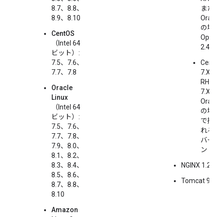
8.7、8.8、
また
8.9、8.10
Oracl
の場合
CentOS
Ope
（Intel 64
2.4
ビット）:
7.5、7.6、
Cent
7.7、7.8
7.X、
RHEL
Oracle
7.X、
Linux
Oracl
（Intel 64
の場合
ビット）:
で提
7.5、7.6、
れる
7.7、7.8、
バー
7.9、8.0、
ン
8.1、8.2、
8.3、8.4、
NGINX 1.20.
8.5、8.6、
Tomcat 9.0
8.7、8.8、
8.10
Amazon