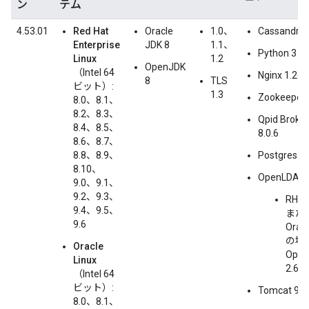
ン
テム
4.53.01
Red Hat
Oracle
1.0、
Cassandra 
Enterprise
JDK 8
1.1、
Python 3
Linux
1.2
OpenJDK
（Intel 64
Nginx 1.26.
8
TLS
ビット）:
1.3
Zookeeper 
8.0、8.1、
8.2、8.3、
Qpid Broker
8.4、8.5、
8.0.6
8.6、8.7、
8.8、8.9、
Postgres 1
8.10、
OpenLDAP 2
9.0、9.1、
9.2、9.3、
RHEL
9.4、9.5、
また
9.6
Oracl
の場合
Oracle
Ope
Linux
2.6
（Intel 64
ビット）:
Tomcat 9.0
8.0、8.1、