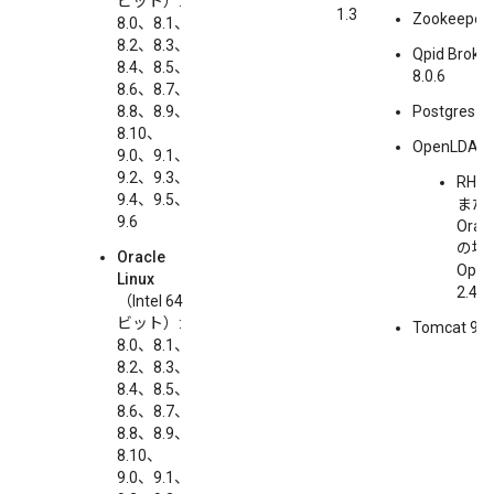
ビット）:
1.3
Zookeeper 
8.0、8.1、
8.2、8.3、
Qpid Broker
8.4、8.5、
8.0.6
8.6、8.7、
8.8、8.9、
Postgres 1
8.10、
OpenLDAP:
9.0、9.1、
9.2、9.3、
RHEL
9.4、9.5、
また
9.6
Oracl
の場合
Oracle
Ope
Linux
2.4
（Intel 64
ビット）:
Tomcat 9.0
8.0、8.1、
8.2、8.3、
8.4、8.5、
8.6、8.7、
8.8、8.9、
8.10、
9.0、9.1、