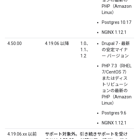
ョンの最新の
PHP（Amazon
Linux）
Postgres 10.17
NGINX 1.12.1
4.50.00
4.19.06 以降
1.0、
Drupal 7 - 最新
1.1、
の安定マイナ
1.2
ー バージョン
PHP 7.3（RHEL
7/CentOS 7）
またはディス
トリビューシ
ョンの最新の
PHP（Amazon
Linux）
Postgres 9.6
NGINX 1.12.1
4.19.06.xx 以前
サポート対象外。引き続きサポートを受け