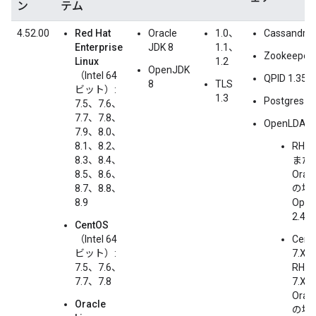
ン
テム
4.52.00
Red Hat
Oracle
1.0、
Cassandra 
Enterprise
JDK 8
1.1、
Zookeeper 
Linux
1.2
OpenJDK
（Intel 64
QPID 1.35
8
TLS
ビット）:
1.3
Postgres 1
7.5、7.6、
7.7、7.8、
OpenLDAP:
7.9、8.0、
8.1、8.2、
RHEL
8.3、8.4、
また
8.5、8.6、
Oracl
8.7、8.8、
の場合
8.9
Ope
2.4
CentOS
（Intel 64
Cent
ビット）:
7.X、
7.5、7.6、
RHEL
7.7、7.8
7.X、
Oracl
Oracle
の場合