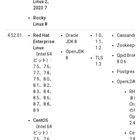
Linux 2、
2023.7
Rocky
Linux 8
4.52.01
Red Hat
Oracle
1.0、
Cassandra 
Enterprise
JDK 8
1.1、
Zookeeper 
Linux
1.2
OpenJDK
（Intel 64
Qpid Broker
8
TLS
ビット）:
8.0.6
1.3
7.5、7.6、
Postgres 1
7.7、7.8、
7.9、8.0、
OpenLDAP:
8.1、8.2、
8.3、8.4、
RHEL
8.5、8.6、
また
8.7、8.8、
Oracl
8.9
の場合
Ope
CentOS
2.4
（Intel 64
ビット）:
Cent
7.5、7.6、
7.X、