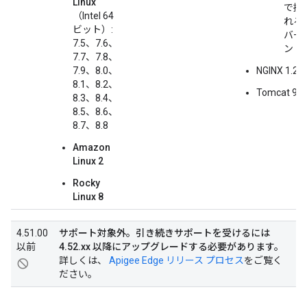
Linux
で提
（Intel 64
れる
ビット）:
バー
7.5、7.6、
ン
7.7、7.8、
7.9、8.0、
NGINX 1.20.
8.1、8.2、
Tomcat 9.0
8.3、8.4、
8.5、8.6、
8.7、8.8
Amazon
Linux 2
Rocky
Linux 8
4.51.00
サポート対象外。引き続きサポートを受けるには
以前
4.52.xx 以降にアップグレードする必要があります。
詳しくは、
Apigee Edge リリース プロセス
をご覧く
not_interested
ださい。