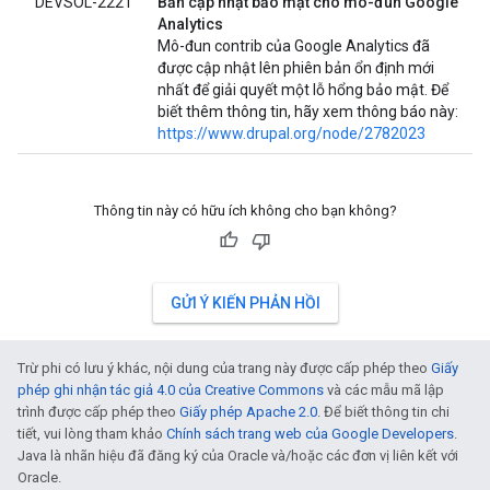
DEVSOL-2221
Bản cập nhật bảo mật cho mô-đun Google
Analytics
Mô-đun contrib của Google Analytics đã
được cập nhật lên phiên bản ổn định mới
nhất để giải quyết một lỗ hổng bảo mật. Để
biết thêm thông tin, hãy xem thông báo này:
https://www.drupal.org/node/2782023
Thông tin này có hữu ích không cho bạn không?
GỬI Ý KIẾN PHẢN HỒI
Trừ phi có lưu ý khác, nội dung của trang này được cấp phép theo
Giấy
phép ghi nhận tác giả 4.0 của Creative Commons
và các mẫu mã lập
trình được cấp phép theo
Giấy phép Apache 2.0
. Để biết thông tin chi
tiết, vui lòng tham khảo
Chính sách trang web của Google Developers
.
Java là nhãn hiệu đã đăng ký của Oracle và/hoặc các đơn vị liên kết với
Oracle.