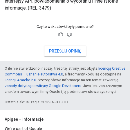
interfejsy API, powiadomienia o wycofaniu i inne istotne
informacje. (REL-3479)
Czy te wskazówki były pomocne?
PRZEŚLIJ OPINIĘ
O ile nie stwierdzono inaczej, treść tej strony jest objęta
licencją Creative
Commons – uznanie autorstwa 4.0
, a fragmenty kodu są dostępne na
licencji Apache 2.0
. Szczegółowe informacje na ten temat zawierają
zasady dotyczące witryny Google Developers
. Java jest zastrzeżonym
znakiem towarowym firmy Oracle i jej podmiotów stowarzyszonych.
Ostatnia aktualizacja: 2026-02-03 UTC.
Apigee – informacje
We're part of Google