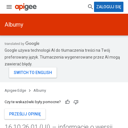
ZALOGUJ SIĘ
Albumy
Google używa technologii AI do tłumaczenia treści na Twój
preferowany język. Tłumaczenia wygenerowane przez AI mogą
zawierać błędy.
Apigee Edge
Albumy
Czy te wskazówki były pomocne?
PRZEŚLIJ OPINIĘ
16
.
10
.
26
.
01 (UI) – informacje o wersji