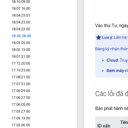
18
.
10
.
09
.
00
18
.
07
.
16
.
00
18
.
04
.
25
.
01
18
.
04
.
25
.
00
Vào thứ Tư, ngày
18
.
04
.
23
.
00
18
.
03
.
28
.
00
Lưu ý:
Liên hệ 
18
.
03
.
05
.
00
Đăng ký nhận thôn
18
.
02
.
15
.
00
18
.
01
.
31
.
00
Cloud
: Tru
17
.
12
.
20
.
00
17
.
10
.
25
.
00
Đám mây r
17
.
08
.
21
.
00
17
.
07
.
31
.
00
17
.
06
.
29
.
00
Các lỗi đã
17
.
06
.
27
.
00
17
.
06
.
05
.
00
Bản phát hành nà
17
.
03
.
27
.
00
17
.
03
.
13
.
00
Tên
17
.
03
.
06
.
00
ID vấn