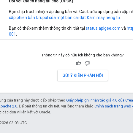
Đối với khách hàng tại chỗ (OPDK):
Bạn chịu trách nhiệm áp dụng bản vá. Các bước áp dụng bản cập 
cấp phiên bản Drupal của một bản cài đặt Đám mây riêng tư
.
Bạn có thể xem thêm thông tin chi tiết tại
status.apigee.com
và
htt
001
.
Thông tin này có hữu ích không cho bạn không?
GỬI Ý KIẾN PHẢN HỒI
 dung của trang này được cấp phép theo
Giấy phép ghi nhận tác giả 4.0 của Cr
Apache 2.0
. Để biết thông tin chi tiết, vui lòng tham khảo
Chính sách trang web
các đơn vị liên kết với Oracle.
 2026-02-03 UTC.