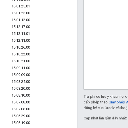
16
.
01
.
25
.
01
16
.
01
.
25
.
00
16
.
01
.
12
.
00
15
.
12
.
17
.
00
15
.
12
.
11
.
01
15
.
12
.
11
.
00
15
.
10
.
26
.
00
15
.
10
.
22
.
00
15
.
10
.
21
.
00
15
.
09
.
11
.
00
15
.
09
.
09
.
00
15
.
08
.
24
.
00
15
.
08
.
20
.
00
15
.
08
.
10
.
00
Trừ phi có lưu ý khác, nội
15
.
07
.
08
.
00
cấp phép theo
Giấy phép 
đăng ký của Oracle và/hoặc 
15
.
07
.
06
.
00
15
.
06
.
29
.
00
Cập nhật lần gần đây nhất:
15
.
06
.
19
.
00