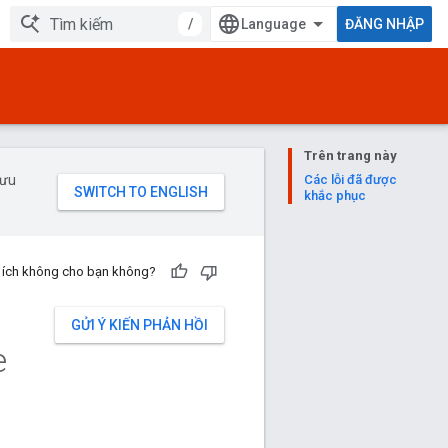
/
ĐĂNG NHẬP
Trên trang này
 ưu
Các lỗi đã được
khắc phục
u ích không cho bạn không?
GỬI Ý KIẾN PHẢN HỒI
e