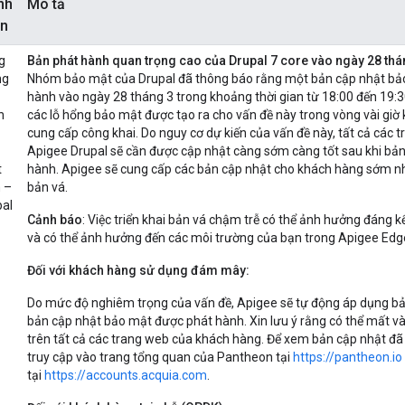
nh
Mô tả
n
g
Bản phát hành quan trọng cao của Drupal 7 core vào ngày 28 t
ng
Nhóm bảo mật của Drupal đã thông báo rằng một bản cập nhật bả
hành vào ngày 28 tháng 3 trong khoảng thời gian từ 18:00 đến 19:
h
các lỗ hổng bảo mật được tạo ra cho vấn đề này trong vòng vài giờ
cung cấp công khai. Do nguy cơ dự kiến của vấn đề này, tất cả các 
Apigee Drupal sẽ cần được cập nhật càng sớm càng tốt sau khi bả
t
hành. Apigee sẽ cung cấp các bản cập nhật cho khách hàng sớm nh
n –
bản vá.
pal
Cảnh báo
: Việc triển khai bản vá chậm trễ có thể ảnh hưởng đáng k
và có thể ảnh hưởng đến các môi trường của bạn trong Apigee Edg
Đối với khách hàng sử dụng đám mây:
Do mức độ nghiêm trọng của vấn đề, Apigee sẽ tự động áp dụng bả
bản cập nhật bảo mật được phát hành. Xin lưu ý rằng có thể mất vài
trên tất cả các trang web của khách hàng. Để xem bản cập nhật đã
truy cập vào trang tổng quan của Pantheon tại
https://pantheon.io
tại
https://accounts.acquia.com
.