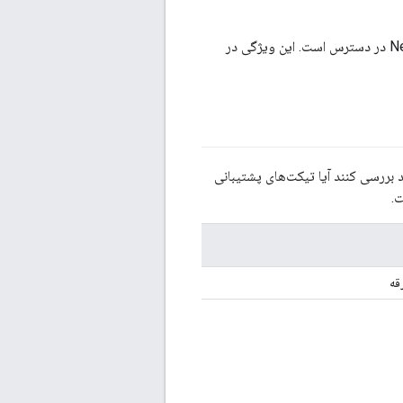
: این ویژگی فقط در Apigee Edge Public Cloud و در حالت New Edge experience UI در دسترس است. این ویژگی در
بررسی کنند آیا تیکت‌های پشتیبانی
ت.
قه