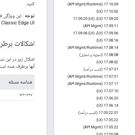
کنید.
/
Runtime)
17
.
10
.
09 (API Mgmt
17
.
10
.
02 (UI)
توجه
.
09
.
20 (UI)
17
.
09
.
20 (UI)، 17
Classic Edge UI یا Apigee Edge for Private Cloud در دسترس نیست.
17
.
09
.
11 (API Mgmt)
.
09
.
06 (UI)
17
.
09
.
06 (UI)، 17
17
.
08
.
16 (UI)
اشکالات برط
/
Runtime)
17
.
08
.
14 (API Mgmt
08 (تجزیه و تحلیل)
.
08
.
17
اشکال زیر در این نس
17
.
08
.
02 (UI)
آنها برطرف شده است 
31 (کسب درآمد)
.
07
.
17
/
Runtime)
17
.
07
.
31 (API Mgmt
شناسه مسئله
/
Runtime)
17
.
07
.
17 (API Mgmt
17
.
07
.
10 (UI)
۷۲۲۱۲۲۷
17
.
06
.
20 (UI)
17
.
06
.
14 (UI)
01 (کسب درآمد)
.
22
.
05
.
17
17
.
05
.
22 (UI)
17
.
05
.
22 (API Mgmt)
17
.
05
.
08 (UI)