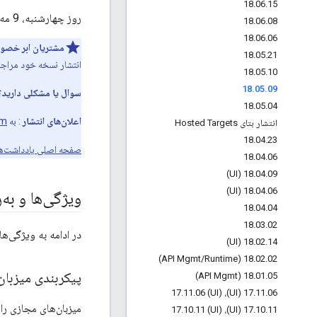
18
.
06
.
15
روز چهارشنبه، 9 مه 2018، ما شروع به انتشار نسخه جدیدی از Apigee Edge برای فضای ابری عمومی کردیم.
18
.
06
.
08
18
.
06
.
06
مشتریان ابر خص
18
.
05
.
21
انتشار نسخه خود مراجعه
18
.
05
.
10
18
.
05
.
09
سوال یا مشکلی دارید؟
18
.
05
.
04
اعلان‌های انتشار
: به
om
انتشار بتای Hosted Targets
18
.
04
.
23
صفحه اصلی یادداشت‌ها
18
.
04
.
06
18
.
04
.
09 (UI)
18
.
04
.
06 (UI)
ویژگی‌ها و به
18
.
04
.
04
18
.
03
.
02
در ادامه به ویژگی‌ه
18
.
02
.
14 (UI)
/
Runtime)
18
.
02
.
02 (API Mgmt
پیکربندی میزبان‌های
18
.
01
.
05 (API Mgmt)
.
11
.
06 (UI)
17
.
11
.
06 (UI)، 17
میزبان‌های مجازی را با استفاده از رابط کا
.
10
.
11 (UI)
17
.
10
.
11 (UI)، 17