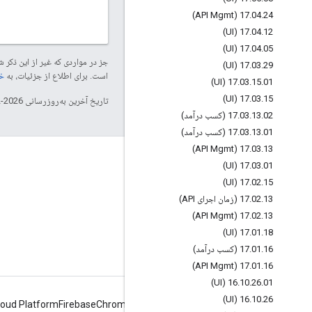
17
.
04
.
24 (API Mgmt)
17
.
04
.
12 (UI)
17
.
04
.
05 (UI)
جز در مواردی که غیر از این ذک
17
.
03
.
29 (UI)
است. برای اطلاع از جزئیات، به
خطم
17
.
03
.
15
.
01 (UI)
17
.
03
.
15 (UI)
تاریخ آخرین به‌روزرسانی 2026-02-03 به‌وقت ساعت هماهنگ جهانی.
02 (کسب درآمد)
.
13
.
03
.
17
01 (کسب درآمد)
.
13
.
03
.
17
17
.
03
.
13 (API Mgmt)
درباره Apigee
17
.
03
.
01 (UI)
We're part of Google
17
.
02
.
15 (UI)
13 (زمان اجرای API)
.
02
.
17
رویدادها
17
.
02
.
13 (API Mgmt)
شرکا
17
.
01
.
18 (UI)
ای-کتاب و پخش اینترنتی
16 (کسب درآمد)
.
01
.
17
17
.
01
.
16 (API Mgmt)
16
.
10
.
26
.
01 (UI)
16
.
10
.
26 (UI)
loud Platform
Firebase
Chrome
Android