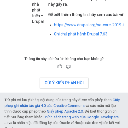
nhà
này gây ra.
phát
Để biết thêm thông tin, hãy xem các bài viết 
triển –
Drupal
https://www.drupal.org/sa-core-2019-00
Ghi chú phát hành Drupal 7.63
Thông tin này có hữu ích không cho bạn không?
GỬI Ý KIẾN PHẢN HỒI
Trừ phi có lưu ý khác, nội dung của trang này được cấp phép theo
Giấy
phép ghi nhận tác giả 4.0 của Creative Commons
và các mẫu mã lập
trình được cấp phép theo
Giấy phép Apache 2.0
. Để biết thông tin chi
tiết, vui lòng tham khảo
Chính sách trang web của Google Developers
.
Java là nhãn hiệu đã đăng ký của Oracle và/hoặc các đơn vị liên kết với