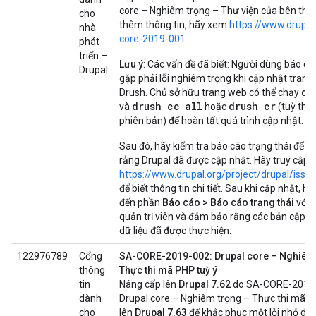
core – Nghiêm trọng – Thư viện của bên thứ 
cho
thêm thông tin, hãy xem
https://www.drupal
nhà
core-2019-001
.
phát
triển –
Lưu ý
: Các vấn đề đã biết: Người dùng báo cá
Drupal
gặp phải lỗi nghiêm trọng khi cập nhật tran
dr
Drush. Chủ sở hữu trang web có thể chạy
drush cc all
drush cr
và
hoặc
(tuỳ thu
phiên bản) để hoàn tất quá trình cập nhật.
Sau đó, hãy kiểm tra báo cáo trạng thái để x
rằng Drupal đã được cập nhật. Hãy truy cập 
https://www.drupal.org/project/drupal/iss
để biết thông tin chi tiết. Sau khi cập nhật, h
đến phần
Báo cáo > Báo cáo trạng thái
với t
quản trị viên và đảm bảo rằng các bản cập n
dữ liệu đã được thực hiện.
122976789
Cổng
SA-CORE-2019-002: Drupal core – Nghiêm 
thông
Thực thi mã PHP tuỳ ý
tin
Nâng cấp lên
Drupal 7.62
do SA-CORE-2019-
dành
Drupal core – Nghiêm trọng – Thực thi mã P
cho
lên
Drupal 7.63
để khắc phục một lỗi nhỏ do 