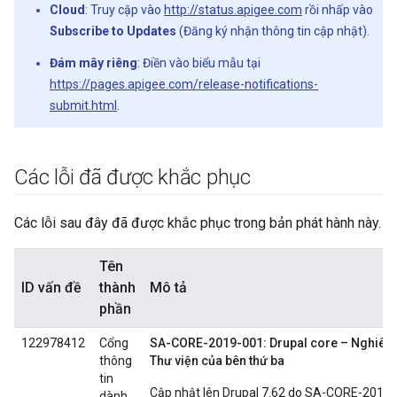
Cloud
: Truy cập vào
http://status.apigee.com
rồi nhấp vào
Subscribe to Updates
(Đăng ký nhận thông tin cập nhật).
Đám mây riêng
: Điền vào biểu mẫu tại
https://pages.apigee.com/release-notifications-
submit.html
.
Các lỗi đã được khắc phục
Các lỗi sau đây đã được khắc phục trong bản phát hành này.
Tên
ID vấn đề
thành
Mô tả
phần
122978412
Cổng
SA-CORE-2019-001: Drupal core – Nghiêm 
thông
Thư viện của bên thứ ba
tin
Cập nhật lên Drupal 7.62 do SA-CORE-2019-
dành