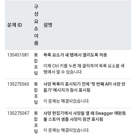
구
성
요
문제 ID
설명
소
이
름
135451581
통
목록 요소가 새 탭에서 열리도록 허용
합
이제 Ctrl 키를 누른 채 클릭하여 목록 요소를 새
포
탭에서 열 수 있습니다.
털
135275560
통
사양 목록이 표시되기 전에 '첫 번째 API 사양 만
합
들기' 메시지가 잠시 표시됨
포
이 문제는 해결되었습니다.
털
135275047
통
사양 편집기에서 사양을 열 때 Swagger 애완동
합
물 스토어 샘플 사양이 잠깐 표시됨
포
이 문제는 해결되었습니다.
털