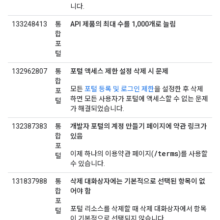
니다.
133248413
통
API 제품의 최대 수를 1,000개로 늘림
합
포
털
132962807
통
포털 액세스 제한 설정 삭제 시 문제
합
모든
포털 등록 및 로그인 제한
을 설정한 후 삭제
포
하면 모든 사용자가 포털에 액세스할 수 없는 문제
털
가 해결되었습니다.
132387383
통
개발자 포털의 계정 만들기 페이지에 약관 링크가
합
있음
포
/terms
이제 하나의 이용약관 페이지(
)를 사용할
털
수 있습니다.
131837988
통
삭제 대화상자에는 기본적으로 선택된 항목이 없
합
어야 함
포
포털 리소스를 삭제할 때 삭제 대화상자에서 항목
털
이 기본적으로 선택되지 않습니다.