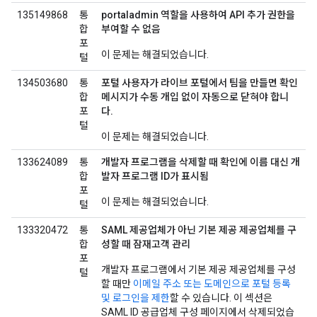
135149868
통
portaladmin 역할을 사용하여 API 추가 권한을
합
부여할 수 없음
포
이 문제는 해결되었습니다.
털
134503680
통
포털 사용자가 라이브 포털에서 팀을 만들면 확인
합
메시지가 수동 개입 없이 자동으로 닫혀야 합니
포
다.
털
이 문제는 해결되었습니다.
133624089
통
개발자 프로그램을 삭제할 때 확인에 이름 대신 개
합
발자 프로그램 ID가 표시됨
포
이 문제는 해결되었습니다.
털
133320472
통
SAML 제공업체가 아닌 기본 제공 제공업체를 구
합
성할 때 잠재고객 관리
포
개발자 프로그램에서 기본 제공 제공업체를 구성
털
할 때만
이메일 주소 또는 도메인으로 포털 등록
및 로그인을 제한
할 수 있습니다. 이 섹션은
SAML ID 공급업체 구성 페이지에서 삭제되었습