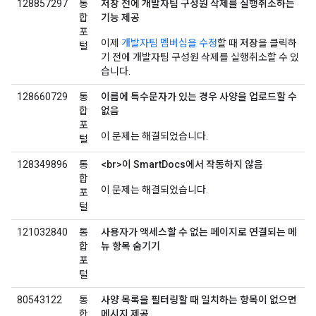
128857297
통
저장 전에 개발자팀 구성원 삭제를 실행취소하는
합
기능 제공
포
이제
개발자팀 멤버십을 수정
할 때
저장
을 클릭하
털
기 전에 개발자팀 구성원 삭제를 실행취소할 수 있
습니다.
128660729
통
이름에 특수문자가 있는 경우 사양을 업로드할 수
합
없음
포
이 문제는 해결되었습니다.
털
128349896
통
<br>이 SmartDocs에서 작동하지 않음
합
이 문제는 해결되었습니다.
포
털
121032840
통
사용자가 액세스할 수 없는 페이지로 연결되는 메
합
뉴 항목 숨기기
포
털
80543122
통
사양 목록을 필터링할 때 일치하는 항목이 없으면
합
메시지 제공