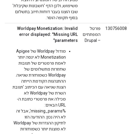
משימוש, ולכן הדף 'חשבונות שקיבלת'
שבו הוצגו בעבר דוחות חיוב בתשלום
בסוף תקופה הוסר.
130756008
פורטל
Worldpay Monetization: Invalid
המפתחים
error displayed: "Missing URL
parameters"
– Drupal
מודול Worldpay של Apigee
Monetization לא ינסה יותר
לאמת פרמטרים של תגובות
שחוזרות מתשלומים של
Worldpay כשמוחזרת שגיאה.
ההתנהגות הקודמת הייתה
הצגת שגיאה עם הכיתוב 'תגובת
השרת של Worldpay לא
מכילה את פרמטרי כתובת ה-
URL הבאים:
%missing_params', אבל זה
לא היה נכון. ההודעה הזו
לתיקון ההגדרות של Worldpay
לא מוצגת יותר כשמוחזרות