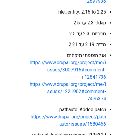
12897936
file_entity: 2.16 to 2.25
‫ldap: ‏ 2.3 עד 2.5
ספריות: 2.3 עד 2.5
מדיה: 2.19 עד 2.21
אני: הוספתי תיקונים
https://www.drupal.org/project/me/i
ssues/3007916#comment-
12841736
ו-
https://www.drupal.org/project/me/i
ssues/1221902#comment-
7476374
pathauto: Added patch
https://www.drupal.org/project/path
auto/issues/1580466
redirect: Installing commit 7f9531d