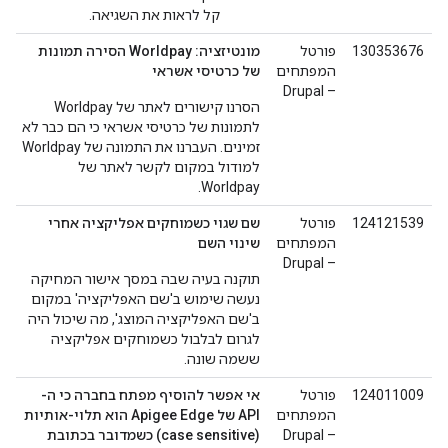
קל לראות את השגיאה.
130353676
פורטל
מונטיזציה: Worldpay הסירה תמונות
המפתחים
של כרטיסי אשראי
– Drupal
הסרנו קישורים לאתר של Worldpay
לתמונות של כרטיסי אשראי כי הם כבר לא
זמינים. העברנו את התמונה של Worldpay
למודול במקום לקשר לאתר של
Worldpay.
124121539
פורטל
שם שגוי כשמוחקים אפליקציה אחרי
המפתחים
שינוי השם
– Drupal
תוקנה בעיה שבה במסך אישור המחיקה
נעשה שימוש ב'שם האפליקציה' במקום
ב'שם האפליקציה המוצג', מה שיכול היה
לגרום לבלבול כשמוחקים אפליקציה
ששמה שונה.
124011009
פורטל
אי אפשר להוסיף מפתח בחברה כי ה-
המפתחים
API של Apigee Edge הוא תלוי-אותיות
– Drupal
(case sensitive) כשמדובר בכתובת