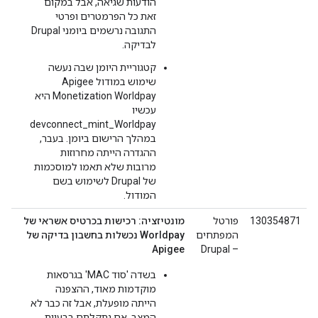
הודעות שגיאה, אבל במקום
זאת כל הפרמטרים ופרטי
התגובה נרשמים ביומני Drupal
לבדיקה.
קטגוריית היומן שבה נעשה
שימוש במודול Apigee
Monetization Worldpay היא
עכשיו
devconnect_mint_Worldpay
במהלך הרישום ביומן. בעבר,
ההגדרה הייתה מחרוזות
מרובות שלא תאמו למוסכמות
של Drupal לשימוש בשם
המודול.
130354871
פורטל
מונטיזציה: רכישות בכרטיס אשראי של
המפתחים
Worldpay נכשלות בחשבון בדיקה של
Apigee
– Drupal
בשדה 'סוד MAC' בגרסאות
מוקדמות מאוד, ההצפנה
הייתה מופעלת, אבל זה כבר לא
המצב. אם נתקלתם בבעיות