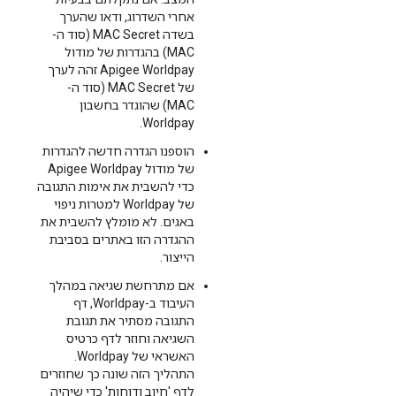
אחרי השדרוג, ודאו שהערך
בשדה MAC Secret (סוד ה-
MAC) בהגדרות של מודול
Apigee Worldpay זהה לערך
של MAC Secret (סוד ה-
MAC) שהוגדר בחשבון
Worldpay.
הוספנו הגדרה חדשה להגדרות
של מודול Apigee Worldpay
כדי להשבית את אימות התגובה
של Worldpay למטרות ניפוי
באגים. לא מומלץ להשבית את
ההגדרה הזו באתרים בסביבת
הייצור.
אם מתרחשת שגיאה במהלך
העיבוד ב-Worldpay, דף
התגובה מסתיר את תגובת
השגיאה וחוזר לדף כרטיס
האשראי של Worldpay.
התהליך הזה שונה כך שחוזרים
לדף 'חיוב ודוחות' כדי שיהיה