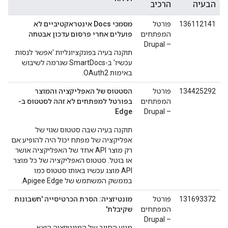
הבעיה
הרכיב
136112141
פורטל
מסמכי Docs אינטראקטיביים לא
המפתחים
פועלים אחרי פרסום עדכון אבטחה
– Drupal
תוקנה בעיה בפונקציונליות 'אפשר לנסות
עכשיו' ב-SmartDocs שגרמה לשיבוש
באימות OAuth2.
134425292
פורטל
הסטטוס של האפליקציה והמוצר
המפתחים
בפורטל למפתחים לא זהה לסטטוס ב-
Edge
– Drupal
תוקנה בעיה שבה סטטוס שגוי של
אפליקציה של מפתח יכול היה להופיע אם
רק מוצר API אחד של האפליקציה אושר
או בוטל. סטטוס האפליקציה של כל מוצר
API מוצג עכשיו באותו סטטוס כמו
בממשק המשתמש של Apigee Edge.
131693372
פורטל
מונטיזציה: הסרת הכרטיסייה 'חשבונות
המפתחים
שקיבלת'
– Drupal
מנוע החיוב של המונטיזציה הוצא