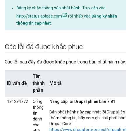
Đăng ký nhận thông báo phát hành: Truy cập vào
http://status.apigee.com
rồi nhấp vào
Đăng ký nhận
thông tin cập nhật
.
Các lỗi đã được khắc phục
Các lỗi sau đây đã được khắc phục trong bản phát hành này.
Tên
ID vấn đề
thành
Mô tả
phần
191294772
Cổng
Nâng cấp lõi Drupal phiên bản 7.81
thông
Bản phát hành này cập nhật lõi Drupal lên 7.8
tin
thêm thông tin, hãy xem ghi chú phát hành 
dành
Drupal Core:
cho
https://www.drupal.org/project/drupal/rele
nhà