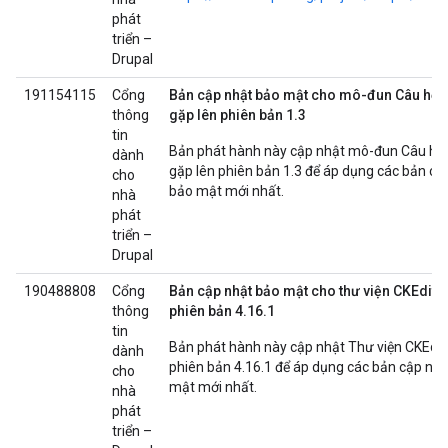
phát
triển –
Drupal
191154115
Cổng
Bản cập nhật bảo mật cho mô-đun Câu hỏi
thông
gặp lên phiên bản 1.3
tin
Bản phát hành này cập nhật mô-đun Câu hỏ
dành
gặp lên phiên bản 1.3 để áp dụng các bản cậ
cho
bảo mật mới nhất.
nhà
phát
triển –
Drupal
190488808
Cổng
Bản cập nhật bảo mật cho thư viện CKEditor
thông
phiên bản 4.16.1
tin
Bản phát hành này cập nhật Thư viện CKEdit
dành
phiên bản 4.16.1 để áp dụng các bản cập nh
cho
mật mới nhất.
nhà
phát
triển –