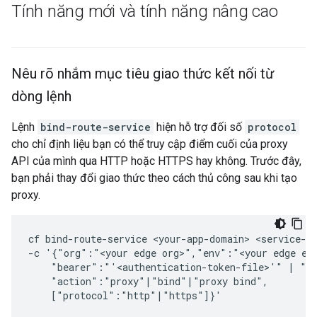
Tính năng mới và tính năng nâng cao
Nêu rõ nhắm mục tiêu giao thức kết nối từ
dòng lệnh
Lệnh
bind-route-service
hiện hỗ trợ đối số
protocol
cho chỉ định liệu bạn có thể truy cập điểm cuối của proxy
API của mình qua HTTP hoặc HTTPS hay không. Trước đây,
bạn phải thay đổi giao thức theo cách thủ công sau khi tạo
proxy.
cf bind-route-service <your-app-domain> <service-in
-c '{"org":"<your edge org>","env":"<your edge env
    "bearer":"'<authentication-token-file>'" | "ba
    "action":"proxy"|"bind"|"proxy bind",

    ["protocol":"http"|"https"]}'