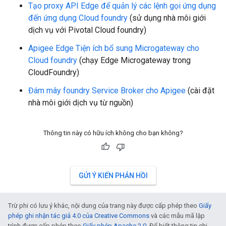
Tạo proxy API Edge để quản lý các lệnh gọi ứng dụng
đến ứng dụng Cloud foundry
(sử dụng nhà môi giới
dịch vụ với Pivotal Cloud foundry)
Apigee Edge Tiện ích bổ sung Microgateway cho
Cloud foundry
(chạy Edge Microgateway trong
CloudFoundry)
Đám mây foundry Service Broker cho Apigee
(cài đặt
nhà môi giới dịch vụ từ nguồn)
Thông tin này có hữu ích không cho bạn không?
GỬI Ý KIẾN PHẢN HỒI
Trừ phi có lưu ý khác, nội dung của trang này được cấp phép theo
Giấy
phép ghi nhận tác giả 4.0 của Creative Commons
và các mẫu mã lập
trình được cấp phép theo
Giấy phép Apache 2.0
. Để biết thông tin chi