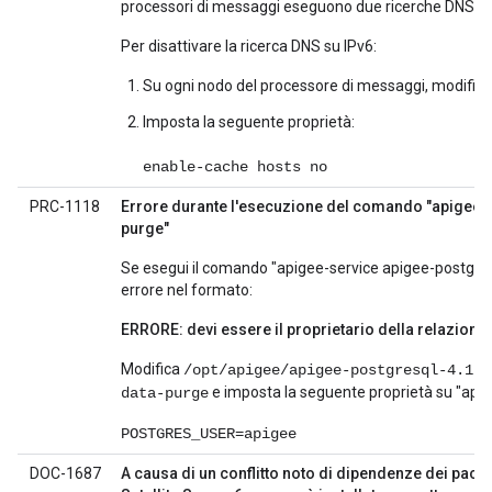
processori di messaggi eseguono due ricerche DNS: un
Per disattivare la ricerca DNS su IPv6:
Su ogni nodo del processore di messaggi, modific
Imposta la seguente proprietà:
enable-cache hosts no
PRC-1118
Errore durante l'esecuzione del comando "apigee-
purge"
Se esegui il comando "apigee-service apigee-postgres
errore nel formato:
ERRORE: devi essere il proprietario della relazione
Modifica
/opt/apigee/apigee-postgresql-4.16.
e imposta la seguente proprietà su "apig
data-purge
POSTGRES_USER=apigee
DOC-1687
A causa di un conflitto noto di dipendenze dei pacchet