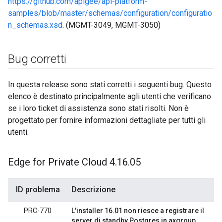
https://github.com/apigee/api-platform-
samples/blob/master/schemas/configuration/configuratio
n_schemas.xsd
. (MGMT-3049, MGMT-3050)
Bug corretti
In questa release sono stati corretti i seguenti bug. Questo
elenco è destinato principalmente agli utenti che verificano
se i loro ticket di assistenza sono stati risolti. Non è
progettato per fornire informazioni dettagliate per tutti gli
utenti.
Edge for Private Cloud 4
.
16
.
05
ID problema
Descrizione
PRC-770
L'installer 16.01 non riesce a registrare il
server di standby Postgres in axgroup