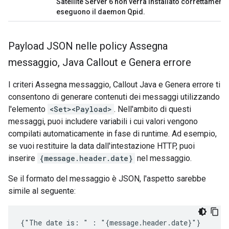
Satellite Server 6 non verrà installato correttament
eseguono il daemon Qpid.
Payload JSON nelle policy Assegna
messaggio
,
Java Callout e Genera errore
I criteri Assegna messaggio, Callout Java e Genera errore ti
consentono di generare contenuti dei messaggi utilizzando
l'elemento
<Set><Payload>
. Nell'ambito di questi
messaggi, puoi includere variabili i cui valori vengono
compilati automaticamente in fase di runtime. Ad esempio,
se vuoi restituire la data dall'intestazione HTTP, puoi
inserire
{message.header.date}
nel messaggio.
Se il formato del messaggio è JSON, l'aspetto sarebbe
simile al seguente:
{"The date is: " : "{message.header.date}"}