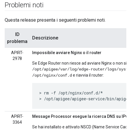
Problemi noti
Questa release presenta i seguenti problemi noti.
ID
Descrizione
problema
APIRT-
Impossibile avviare Nginx o il router
2978
Se Edge Router non riesce ad avviare Nginx o non si av
/opt/apigee/var/log/edge-router/logs/syste
e riavvia il router:
/opt/nginx/conf.d
> rm -f /opt/nginx/conf.d/*

> /opt/apigee/apigee-service/bin/apigee
APIRT-
Message Processor esegue la ricerca DNS su IPv4 
3364
Se hai installato e attivato NSCD (Name Service Cache