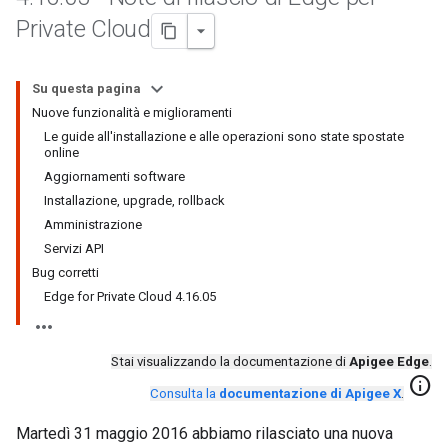
Private Cloud
Su questa pagina
Nuove funzionalità e miglioramenti
Le guide all'installazione e alle operazioni sono state spostate
online
Aggiornamenti software
Installazione, upgrade, rollback
Amministrazione
Servizi API
Bug corretti
Edge for Private Cloud 4.16.05
Stai visualizzando la documentazione di
Apigee Edge
.
info
Consulta la
documentazione di Apigee X
.
Martedì 31 maggio 2016 abbiamo rilasciato una nuova