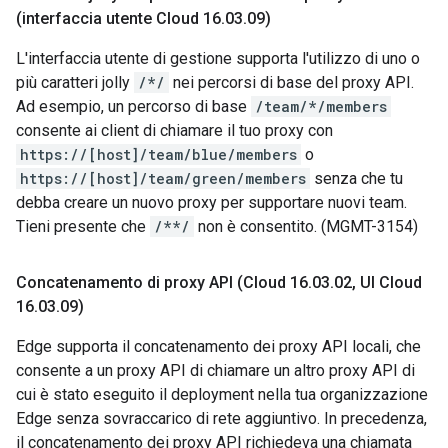
(interfaccia utente Cloud 16
.
03
.
09)
L'interfaccia utente di gestione supporta l'utilizzo di uno o
più caratteri jolly
/*/
nei percorsi di base del proxy API.
Ad esempio, un percorso di base
/team/*/members
consente ai client di chiamare il tuo proxy con
https://[host]/team/blue/members
o
https://[host]/team/green/members
senza che tu
debba creare un nuovo proxy per supportare nuovi team.
Tieni presente che
/**/
non è consentito. (MGMT-3154)
Concatenamento di proxy API (Cloud 16
.
03
.
02
,
UI Cloud
16
.
03
.
09)
Edge supporta il concatenamento dei proxy API locali, che
consente a un proxy API di chiamare un altro proxy API di
cui è stato eseguito il deployment nella tua organizzazione
Edge senza sovraccarico di rete aggiuntivo. In precedenza,
il concatenamento dei proxy API richiedeva una chiamata