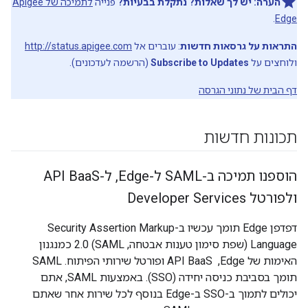
הערה:
יש לך שאלות? נתקלת בבעיות?
פנייה
לתמיכה של Apigee
.
Edge
התראות על גרסאות חדשות
: עוברים אל
http://status.apigee.com
ולוחצים על
Subscribe to Updates
(הרשמה לעדכונים).
דף הבית של נתוני הגרסה
תכונות חדשות
הוספנו תמיכה ב-SAML ל-Edge
,
ל-API Baa
S
ולפורטל Developer Services
דפדפן Edge תומך עכשיו ב-Security Assertion Markup
Language (שפת סימון טענות אבטחה, SAML) 2.0 כמנגנון
האימות של Edge, ‏ API BaaS ופורטל שירותי הפיתוח. ‫SAML
תומך בסביבת כניסה יחידה (SSO). באמצעות SAML, אתם
יכולים לתמוך ב-SSO ב-Edge בנוסף לכל שירות אחר שאתם