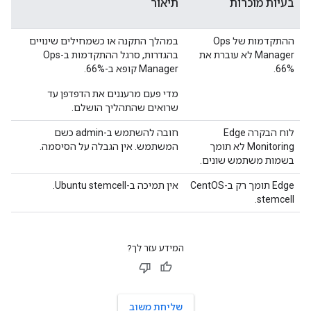
בעיות מוכרות
תיאור
ההתקדמות של Ops
במהלך התקנה או כשמחילים שינויים
Manager לא עוברת את
בהגדרות, סרגל ההתקדמות ב-Ops
66%.
Manager קופא ב-66%.
מדי פעם מרעננים את הדפדפן עד
שרואים שהתהליך הושלם.
לוח הבקרה Edge
חובה להשתמש ב-admin כשם
Monitoring לא תומך
המשתמש. אין הגבלה על הסיסמה.
בשמות משתמש שונים.
‫Edge תומך רק ב-CentOS
אין תמיכה ב-Ubuntu stemcell.
stemcell.
המידע עזר לך?
שליחת משוב