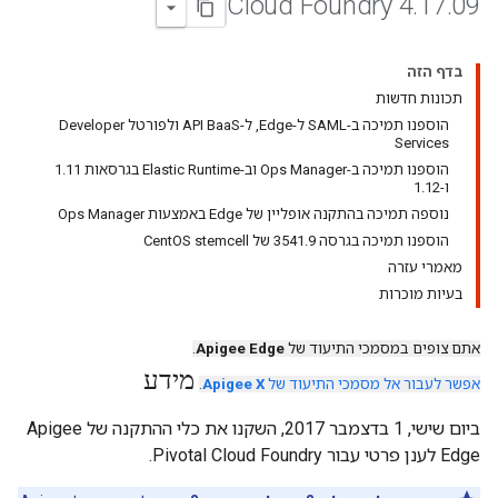
Cloud Foundry 4
.
17
.
09
בדף הזה
תכונות חדשות
הוספנו תמיכה ב-SAML ל-Edge, ל-API BaaS ולפורטל Developer
Services
הוספנו תמיכה ב-Ops Manager וב-Elastic Runtime בגרסאות 1.11
ו-1.12
נוספה תמיכה בהתקנה אופליין של Edge באמצעות Ops Manager
הוספנו תמיכה בגרסה 3541.9 של CentOS stemcell
מאמרי עזרה
בעיות מוכרות
אתם צופים במסמכי התיעוד של
Apigee Edge
.
מידע
אפשר לעבור אל מסמכי התיעוד של
Apigee X
.
ביום שישי, 1 בדצמבר 2017, השקנו את כלי ההתקנה של Apigee
Edge לענן פרטי עבור Pivotal Cloud Foundry.