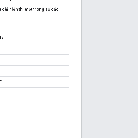
 chỉ hiển thị một trong số các
lý
"