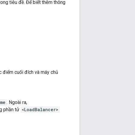
trong tiêu đề. Để biết thêm thông
c điểm cuối đích và máy chủ
ame
. Ngoài ra,
g phần tử
<LoadBalancer>