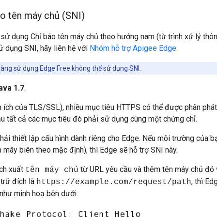
áo tên máy chủ (SNI)
 sử dụng Chỉ báo tên máy chủ theo hướng nam (từ trình xử lý thô
 dụng SNI, hãy liên hệ với
Nhóm hỗ trợ Apigee Edge
.
àng sử dụng Edge Free không thể sử dụng SNI.
ava 1.7
.
n ích của TLS/SSL), nhiều mục tiêu HTTPS có thể được phân phát
u tất cả các mục tiêu đó phải sử dụng cùng một chứng chỉ.
ải thiết lập cấu hình dành riêng cho Edge. Nếu môi trường của 
mây biên theo mặc định), thì Edge sẽ hỗ trợ SNI này.
ích xuất
từ URL yêu cầu và thêm tên máy chủ đó v
tên máy chủ
trữ đích là
, thì Ed
https://example.com/request/path
như minh hoạ bên dưới: