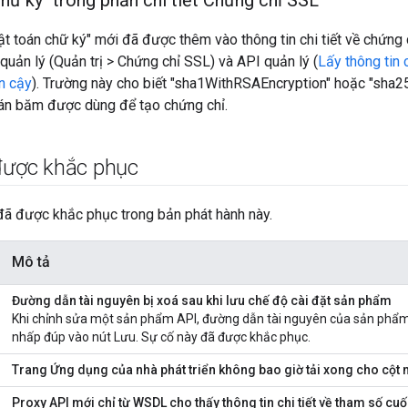
hữ ký" trong phần chi tiết Chứng chỉ SSL
t toán chữ ký" mới đã được thêm vào thông tin chi tiết về chứng 
quản lý (Quản trị > Chứng chỉ SSL) và API quản lý (
Lấy thông tin 
n cậy
). Trường này cho biết "sha1WithRSAEncryption" hoặc "sha2
oán băm được dùng để tạo chứng chỉ.
 được khắc phục
đã được khắc phục trong bản phát hành này.
Mô tả
Đường dẫn tài nguyên bị xoá sau khi lưu chế độ cài đặt sản phẩm
Khi chỉnh sửa một sản phẩm API, đường dẫn tài nguyên của sản phẩm 
nhấp đúp vào nút Lưu. Sự cố này đã được khắc phục.
Trang Ứng dụng của nhà phát triển không bao giờ tải xong cho cột n
Proxy API mới chỉ từ WSDL cho thấy thông tin chi tiết về tham số cu