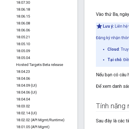
18
.
07
.
30
18
.
06
.
18
Vào thứ Ba, ngà
18
.
06
.
15
18
.
06
.
08
Lưu ý:
Liên hệ 
18
.
06
.
06
18
.
05
.
21
Đăng ký nhận thôn
18
.
05
.
10
Cloud
: Tru
18
.
05
.
09
18
.
05
.
04
Tại chỗ
: Đi
Hosted Targets Beta release
18
.
04
.
23
Nếu bạn có câu h
18
.
04
.
06
18
.
04
.
09 (UI)
Để xem danh sác
18
.
04
.
06 (UI)
18
.
04
.
04
Tính năng m
18
.
03
.
02
18
.
02
.
14 (UI)
18
.
02
.
02 (API Mgmt
/
Runtime)
Sau đây là các t
18
.
01
.
05 (API Mgmt)