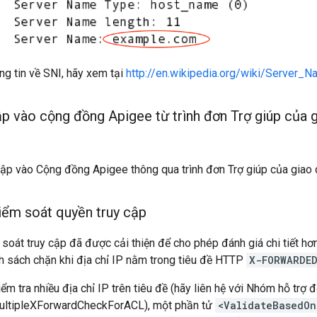
ng tin về SNI, hãy xem tại
http://en.wikipedia.org/wiki/Server_N
ập vào cộng đồng Apigee từ trình đơn Trợ giúp của 
cập vào Cộng đồng Apigee thông qua trình đơn Trợ giúp của giao 
iểm soát quyền truy cập
soát truy cập đã được cải thiện để cho phép đánh giá chi tiết hơ
h sách chặn khi địa chỉ IP nằm trong tiêu đề HTTP
X-FORWARDE
ểm tra nhiều địa chỉ IP trên tiêu đề (hãy liên hệ với Nhóm hỗ trợ đ
ultipleXForwardCheckForACL), một phần tử
<ValidateBasedOn