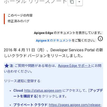
ポータル リリースノート
このページの内容
修正済みのバグ
Apigee Edge
のドキュメントを表示しています。
info
Apigee X
のドキュメント
をご覧ください。
2016 年 4 月 11 日（月）、Developer Services Portal の新
しいクラウド バージョンをリリースしました。
注:
ご質問や問題がある場合は、
Apigee Edge サポート
にお問
い合わせください。
リリース通知に登録する:
Cloud
:
http://status.apigee.com
にアクセスして、[
アップデ
ートを購読する
] をクリックします。
プライベート クラウド
:
https://pages.apigee.com/release-