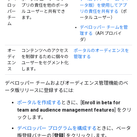
ロッ
プリの責任を他のポータ
ータ版）を使用してアプ
パー
ル ユーザーと共有でき
リの責任を共有する
（ポ
チー
ます。
ータル ユーザー）
ム
デベロッパー チームを管
理する
（API プロバイ
ダ）
オー
コンテンツへのアクセス
ポータルのオーディエンスを
ディ
を制御するために個々の
管理する
エン
ユーザーをセグメント化
ス
します。
デベロッパー チームおよびオーディエンス管理機能のベ
ータ版リリースに登録するには:
ポータルを作成する
ときに、[
Enroll in beta for
team and audience management features
] をクリ
ックします。
デベロッパー プログラムを構成する
ときに、ベータ
版登録バナーの [
登録
] をクリックします。