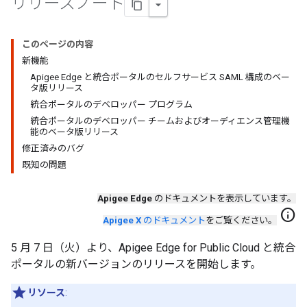
リリースノート
このページの内容
新機能
Apigee Edge と統合ポータルのセルフサービス SAML 構成のベー
タ版リリース
統合ポータルのデベロッパー プログラム
統合ポータルのデベロッパー チームおよびオーディエンス管理機
能のベータ版リリース
修正済みのバグ
既知の問題
Apigee Edge
のドキュメントを表示しています。
info
Apigee X
のドキュメント
をご覧ください。
5 月 7 日（火）より、Apigee Edge for Public Cloud と統合
ポータルの新バージョンのリリースを開始します。
リソース
: