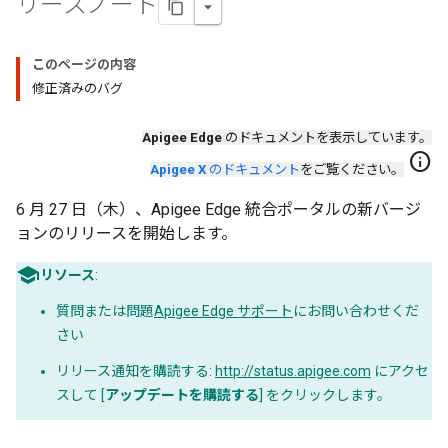
リースノート
このページの内容
修正済みのバグ
Apigee Edge
のドキュメントを表示しています。
info
Apigee X
のドキュメント
をご覧ください。
6 月 27 日（木）、Apigee Edge 統合ポータルの新バージ
ョンのリリースを開始します。
リソース
:
質問または問題
Apigee Edge サポート
にお問い合わせくだ
さい
リリース通知を購読する:
http://status.apigee.com
にアクセ
スして [
アップデートを購読する
] をクリックします。