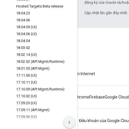
đăng ký của Oracle và/hoặc 
Hosted Targets Beta release
Cập nhật lần gần đây nhất:
18
.
04
.
23
18
.
04
.
06
18
.
04
.
09 (UI)
18
.
04
.
06 (UI)
Giới thiệu về Apigee
18
.
04
.
04
We're part of Google
18
.
03
.
02
18
.
02
.
14 (UI)
Sự kiện
18
.
02
.
02 (API Mgmt
/
Runtime)
Đối tác
18
.
01
.
05 (API Mgmt)
Sách điện tử và truyền hình trực tiếp trên Internet
17
.
11
.
06 (UI)
17
.
10
.
11 (UI)
17
.
10
.
09 (API Mgmt
/
Runtime)
17
.
10
.
02 (UI)
Android
Chrome
Firebase
Google Cloud
17
.
09
.
20 (UI)
17
.
09
.
11 (API Mgmt)
17
.
09
.
06 (UI)
Quyền riêng tư
Điều khoản trang web
Điều khoản của Google Clo
17
.
08
.
16 (UI)