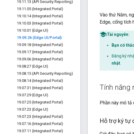
19
.
11
.
13 (API Security Reporting)
19
.
11
.
05 (Integrated Portal)
Vào thứ Năm, ngà
19
.
10
.
14 (Integrated Portal)
Edge, cổng tích 
19
.
10
.
03 (Integrated Portal)
19
.
10
.
01 (Edge UI)
Tài nguyên
:
19
.
09
.
26 (Edge UI
/
Portal)
19
.
09
.
18 (Integrated Portal)
Bạn có thắ
19
.
09
.
17 (Integrated Portal)
Đăng ký nhậ
19
.
09
.
06 (Integrated Portal)
nhật
.
19
.
08
.
27 (Edge UI)
19
.
08
.
15 (API Security Reporting)
19
.
08
.
14 (Integrated Portal)
Tính năng m
19
.
07
.
31 (Integrated Portal)
19
.
07
.
29 (Edge UI)
19
.
07
.
25 (Integrated Portal)
Phần này mô tả c
19
.
07
.
23 (Edge UI)
19
.
07
.
23 (Integrated Portal)
Hỗ trợ ký tự 
19
.
07
.
16 (Integrated Portal)
19
.
07
.
11 (Integrated Portal)
Giờ đây, bạn có 