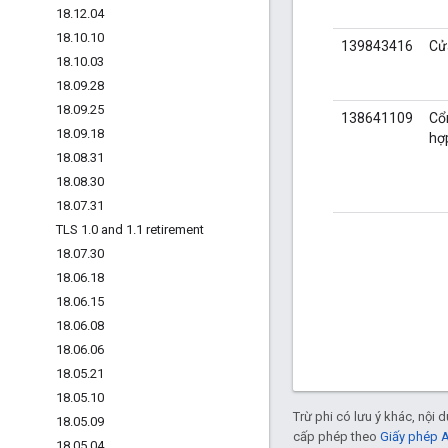
18
.
12
.
04
18
.
10
.
10
139843416
Cử
18
.
10
.
03
18
.
09
.
28
18
.
09
.
25
138641109
Cổn
18
.
09
.
18
hợ
18
.
08
.
31
18
.
08
.
30
18
.
07
.
31
TLS 1
.
0 and 1
.
1 retirement
18
.
07
.
30
18
.
06
.
18
18
.
06
.
15
18
.
06
.
08
18
.
06
.
06
18
.
05
.
21
18
.
05
.
10
Trừ phi có lưu ý khác, nội
18
.
05
.
09
cấp phép theo
Giấy phép 
18
.
05
.
04