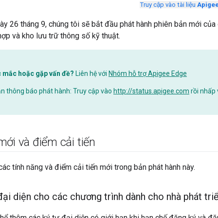
Truy cập vào tài liệu
Apigee
y 26 tháng 9, chúng tôi sẽ bắt đầu phát hành phiên bản mới của
hợp và kho lưu trữ thông số kỹ thuật.
c mắc hoặc gặp vấn đề?
Liên hệ với
Nhóm hỗ trợ Apigee Edge
n thông báo phát hành: Truy cập vào
http://status.apigee.com
rồi nhấp
ới và điểm cải tiến
ác tính năng và điểm cải tiến mới trong bản phát hành này.
đại diện cho các chương trình dành cho nhà phát tri
thể thêm các ký tự đại diện có giới hạn khi hạn chế đăng ký và đ