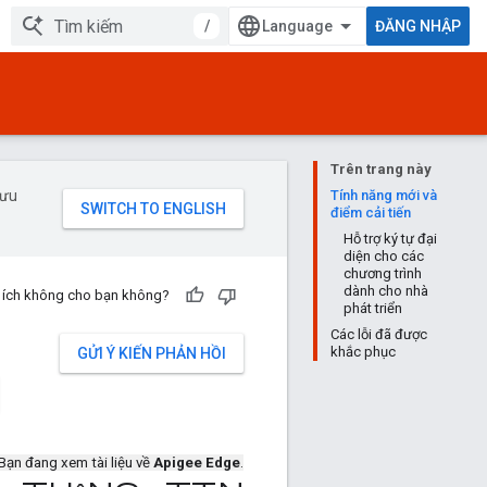
/
ĐĂNG NHẬP
Trên trang này
 ưu
Tính năng mới và
điểm cải tiến
Hỗ trợ ký tự đại
diện cho các
chương trình
dành cho nhà
u ích không cho bạn không?
phát triển
Các lỗi đã được
khắc phục
GỬI Ý KIẾN PHẢN HỒI
Bạn đang xem tài liệu về
Apigee Edge
.