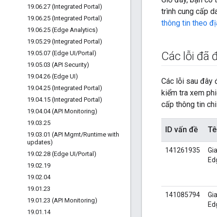
19
.
06
.
27 (Integrated Portal)
trình cung cấp da
19
.
06
.
25 (Integrated Portal)
thông tin theo đ
19
.
06
.
25 (Edge Analytics)
19
.
05
.
29 (Integrated Portal)
19
.
05
.
07 (Edge UI
/
Portal)
Các lỗi đã
19
.
05
.
03 (API Security)
19
.
04
.
26 (Edge UI)
Các lỗi sau đây
19
.
04
.
25 (Integrated Portal)
kiểm tra xem phi
19
.
04
.
15 (Integrated Portal)
cấp thông tin chi
19
.
04
.
04 (API Monitoring)
19
.
03
.
25
ID vấn đề
Tê
19
.
03
.
01 (API Mgmt
/
Runtime with
updates)
141261935
Gi
19
.
02
.
28 (Edge UI
/
Portal)
Ed
19
.
02
.
19
19
.
02
.
04
19
.
01
.
23
141085794
Gi
19
.
01
.
23 (API Monitoring)
Ed
19
.
01
.
14