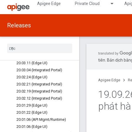
Apigee Edge
Private Cloud
Api
20.06.17 (Integrated Portal)
20.05.20 (Integrated Portal)
20.05.14 (Analytics)
Releases
20.04.20 (Integrated Portal)
20
.
04
.
07 (Integrated Portal)
20
.
03
.
27 (Edge UI)
20
.
03
.
16 (Edge Analytics)
20
.
03
.
13 (Edge UI)
tiên. Bản dịch bằng
20
.
03
.
11 (Edge UI)
20
.
03
.
04 (Integrated Portal)
20
.
02
.
24 (Edge UI)
Apigee Edge
Re
20
.
02
.
21 (Integrated Portal)
19
.
09
.
2
20
.
02
.
19 (Integrated Portal)
20
.
02
.
12 (Integrated Portal)
phát hà
20
.
01
.
29 (Edge UI)
20
.
01
.
22 (Edge UI)
20
.
01
.
06 (API Mgmt
/
Runtime)
20
.
01
.
06 (Edge UI)