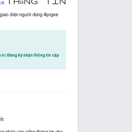
Thông tin
 X
.
 giao diện người dùng Apigee
 vào
Đăng ký nhận thông tin cập
ển
ăng nhập vào cổng thông tin cho