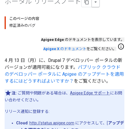
ポータル リリースノート
このページの内容
修正済みのバグ
Apigee Edge
のドキュメントを表示しています。
info
Apigee X
のドキュメント
をご覧ください。
4 月 13 日（月）に、Drupal 7 デベロッパー ポータルの新
バージョンが適用可能になります。
パブリック クラウド
のデベロッパー ポータルに Apigee のアップデートを適用
するにはどうすればよいですか？
をご覧ください。
注:
ご質問や問題がある場合は、
Apigee Edge サポート
にお問
い合わせください。
リリース通知に登録する:
Cloud
:
http://status.apigee.com
にアクセスして、[
アップデ