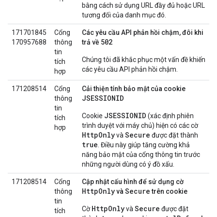
bằng cách sử dụng URL đầy đủ hoặc URL
tương đối của danh mục đó.
171701845
Cổng
Các yêu cầu API phản hồi chậm, đôi khi
502
170957688
thông
trả về
tin
Chúng tôi đã khắc phục một vấn đề khiến
tích
các yêu cầu API phản hồi chậm.
hợp
171208514
Cổng
Cải thiện tính bảo mật của cookie
JSESSIONID
thông
tin
JSESSIONID
Cookie
(xác định phiên
tích
trình duyệt với máy chủ) hiện có các cờ
hợp
HttpOnly
Secure
và
được đặt thành
true
. Điều này giúp tăng cường khả
năng bảo mật của cổng thông tin trước
những người dùng có ý đồ xấu.
171208514
Cổng
Cập nhật cấu hình để sử dụng cờ
HttpOnly
Secure
thông
và
trên cookie
tin
HttpOnly
Secure
Cờ
và
được đặt
tích