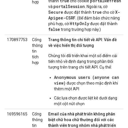
true
portalRefresh
thành
cho cookie
hợp
portalSession
và
. Ngoài ra, cờ
Secure
true
X-
được đặt thành
cho cờ
Apigee-CSRF
. (Để đảm bảo chức năng
HttpOnly
phù hợp, cờ
được đặt thành
false
trong trường hợp này.)
170897753
Cổng
Trang thông tin chi tiết về API: Vấn đề
thông
về việc hiển thị đối tượng
tin
Chúng tôi đã triển khai một số điểm cải
tích
tiến nhỏ về định dạng trong phần Đối
hợp
tượng trên trang chi tiết API. Cụ thể:
Anonymous users (anyone can
view)
được chọn theo mặc định khi
thêm một API
Các lựa chọn được liệt kê dưới dạng
một cột nút chọn
169596165
Cổng
Email của nhà phát triển không phân
thông
biệt chữ hoa chữ thường đối với các
tin
thành viên trong nhóm nhà phát triển