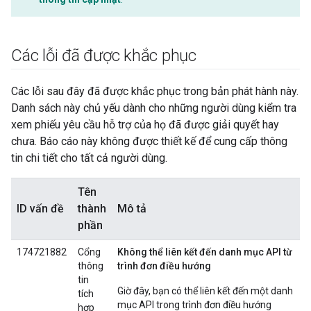
Các lỗi đã được khắc phục
Các lỗi sau đây đã được khắc phục trong bản phát hành này.
Danh sách này chủ yếu dành cho những người dùng kiểm tra
xem phiếu yêu cầu hỗ trợ của họ đã được giải quyết hay
chưa. Báo cáo này không được thiết kế để cung cấp thông
tin chi tiết cho tất cả người dùng.
Tên
ID vấn đề
thành
Mô tả
phần
174721882
Cổng
Không thể liên kết đến danh mục API từ
thông
trình đơn điều hướng
tin
Giờ đây, bạn có thể liên kết đến một danh
tích
mục API trong trình đơn điều hướng
hợp