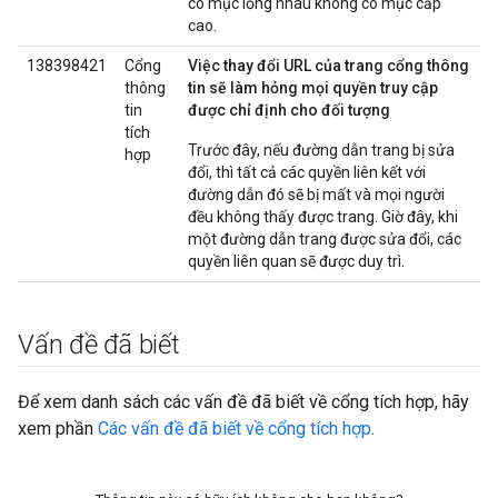
có mục lồng nhau không có mục cấp
cao.
138398421
Cổng
Việc thay đổi URL của trang cổng thông
thông
tin sẽ làm hỏng mọi quyền truy cập
tin
được chỉ định cho đối tượng
tích
Trước đây, nếu đường dẫn trang bị sửa
hợp
đổi, thì tất cả các quyền liên kết với
đường dẫn đó sẽ bị mất và mọi người
đều không thấy được trang. Giờ đây, khi
một đường dẫn trang được sửa đổi, các
quyền liên quan sẽ được duy trì.
Vấn đề đã biết
Để xem danh sách các vấn đề đã biết về cổng tích hợp, hãy
xem phần
Các vấn đề đã biết về cổng tích hợp
.