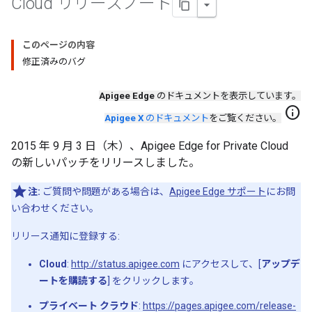
Cloud リリースノート
このページの内容
修正済みのバグ
Apigee Edge
のドキュメントを表示しています。
info
Apigee X
のドキュメント
をご覧ください。
2015 年 9 月 3 日（木）、Apigee Edge for Private Cloud
の新しいパッチをリリースしました。
注:
ご質問や問題がある場合は、
Apigee Edge サポート
にお問
い合わせください。
リリース通知に登録する:
Cloud
:
http://status.apigee.com
にアクセスして、[
アップデ
ートを購読する
] をクリックします。
プライベート クラウド
:
https://pages.apigee.com/release-