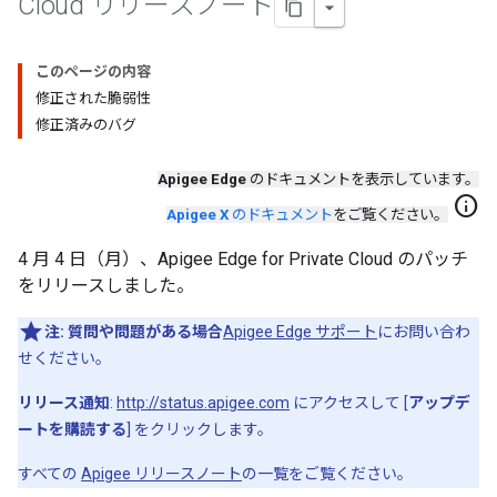
Cloud リリースノート
このページの内容
修正された脆弱性
修正済みのバグ
Apigee Edge
のドキュメントを表示しています。
info
Apigee X
のドキュメント
をご覧ください。
4 月 4 日（月）、Apigee Edge for Private Cloud のパッチ
をリリースしました。
注:
質問や問題がある場合
Apigee Edge サポート
にお問い合わ
せください。
リリース通知
:
http://status.apigee.com
にアクセスして [
アップデ
ートを購読する
] をクリックします。
すべての
Apigee リリースノート
の一覧をご覧ください。